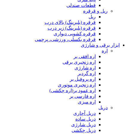
قطعات صندلی
ریل و قرقره
ریل
قرقره (بلبرینگ) بالای درب
قرقره (بلبرینگ) زیر درب
قرقره کشویی دیواری
قرقره بکسلی، ورزشی، پرچمی
ابزار برقی و شارژی
اره
اره افقی بر
اره زنجیری برقی
اره شارژی
اره گردبر
اره پروفیل بر
اره زنجیری موتوری
اره عمود بر(اره چکشی)
اره فارسی بر
اره میزی
دریل
دریل آچاری
دریل ساده
دریل شارژی
دریل چکشی