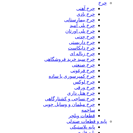
چرخ
چرخ آهنی
چرخ بادی
چرخ بیمارستانی
چرخ پلی آمید
چرخ پلی اورتان
چرخ چدنی
چرخ داربستی
چرخ دایکاست
چرخ زباله ای
چرخ سبد خرید فروشگاهی
چرخ صنعتی
چرخ فرغونی
چرخ کمپرسوری یا ساده
چرخ لوکس
چرخ ورقی
چرخ هتل داری
چرخ نساجی و کشتارگاهی
چرخ مبلمان و وسایل چوبی
ساچمه
قطعات ویلچر
پایه و قطعات صندلی
پایه پلاستیکی
پایه فلزی