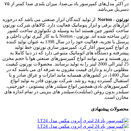
در اکثر مدل‌های کمپرسور باد بی‌صدا، میزان بلندی صدا کمتر از ۷۵
دسی‌بل می‌باشد.
نورتون - Norton
از تولید کنندگان ابزار صنعتی می باشد که درحوزه
ابزارهای برقی و ابزار پنوماتیک فعالیت دارد. کالاهای شرکت نورتون
ساخت کشور چین هستند اما به وسیله ی تکنولوژی ساخت کشور
ژاپن ساخته شده اند. نورتون - Norton با به کار گیری توان داخلی و
پرسنل با تجربه، فعالیت خود را در سال 1398 به عنوان تولید کننده
ی انواع کمپرسور آغاز کرد. کمپرسور سازی نورتون خط تولید
پیشرفته و دستگاه های اتوماتیک متنوعی دارد که در دنیا کاملا به
روز هستند و می توانند انواع کمپرسورهای صنعتی هوا با حجم مخزن
25 لیتر الی 2000 لیتر را به تولید برسانند. محصولات نورتون کیفیت
مطلوبی دارند و دارای قیمت مقرون به صرفه ای می باشند که در
سال 1400، در کشورهای همسایه مانند امارات و عراق صادر و با
استقبال گسترده روبه رو شد. شرکت نورتون قادر به تولید انواع
کمپرسورهای بادی،همچنین انواع سیلندر های پیستونی ، خورجینی،
سیلندر بدون روغن (سایلنت)،سیلندر های بنزینی در تمام اندازه های
مخازن است.
محصولات پیشنهادی