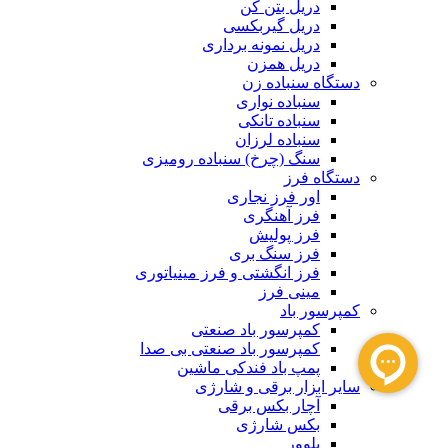
دریل بتن کن
دریل گیربکسی
دریل نمونه برداری
دریل همزن
دستگاه سنباده زن
سنباده نواری
سنباده تانکی
سنباده لرزان
سنگ (چرخ) سنباده رومیزی
دستگاه فرز
اور فرز نجاری
فرز آهنگری
فرز پولیش
فرز سنگ بری
فرز انگشتی و فرز مینیاتوری
مینی فرز
کمپرسور باد
کمپرسور باد صنعتی
کمپرسور باد صنعتی بی صدا
پمپ باد فندکی ماشین
سایر ابزار برقی و شارژی
آچار بکس برقی
بکس شارژی
بلوور