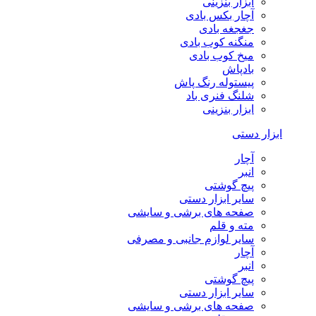
ابزار بنزینی
آچار بکس بادی
جغجغه بادی
منگنه کوب بادی
میخ کوب بادی
بادپاش
پیستوله رنگ پاش
شلنگ فنری باد
ابزار بنزینی
ابزار دستی
آچار
انبر
پیچ گوشتی
سایر ابزار دستی
صفحه های برشی و سایشی
مته و قلم
سایر لوازم جانبی و مصرفی
آچار
انبر
پیچ گوشتی
سایر ابزار دستی
صفحه های برشی و سایشی