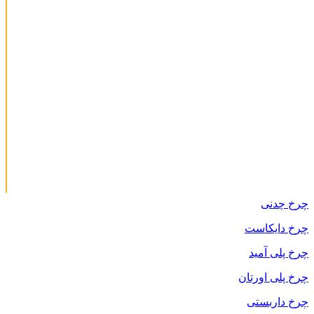
چرخ چدنی
چرخ دایکاست
چرخ پلی آمید
چرخ پلی اورتان
چرخ داربستی