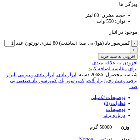
ویژگی ها
حجم مخزن: 80 لیتر
توان: 550 وات
موجود در انبار
کمپرسور باد (هوا) بی صدا (سایلنت) 80 لیتری نورتون عدد
افزودن به سبد خرید
افزودن به علاقه مندی
برای مقایسه اضافه کنید
شناسه محصول:
20686
دسته:
ابزار بادی
,
ابزار بادی و بنزینی
,
ابزار
برقی و شارژی
,
ابزارآلات
,
کمپرسور باد
,
کمپرسور باد صنعتی بی
صدا
توضیحات تکمیلی
نظرات (0)
توضیحات
درباره برند
وزن
50000 گرم
برند
نورتون – Norton