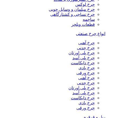
چرخ لوکس
چرخ مبلمان و وسایل چوبی
چرخ نساجی و کشتارگاهی
ساچمه
قطعات ویلچر
انواع چرخ صنعتی
چرخ آهنی
چرخ چدنی
چرخ پلی اورتان
چرخ پلی آمید
چرخ دایکاست
چرخ بادی
چرخ ورقی
چرخ آهنی
چرخ چدنی
چرخ پلی اورتان
چرخ پلی آمید
چرخ دایکاست
چرخ بادی
چرخ ورقی
ریل و قرقره