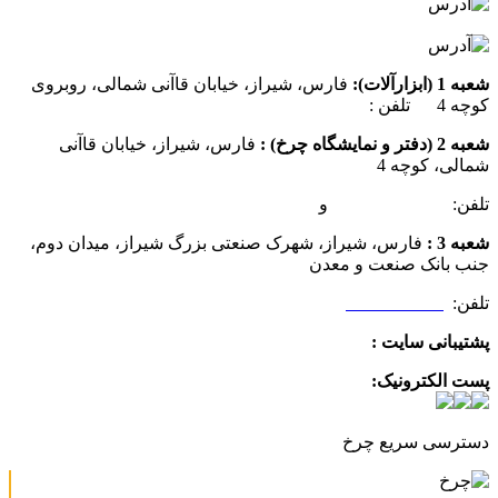
شعبه 1 (ابزارآلات):
فارس، شیراز، خیابان قاآنی شمالی، روبروی
کوچه 4 تلفن :
07137385162
شعبه 2 (دفتر و نمایشگاه چرخ) :
فارس، شیراز، خیابان قاآنی
شمالی، کوچه 4
تلفن:
07132349472
و
07132332354
شعبه 3 :
فارس، شیراز، شهرک صنعتی بزرگ شیراز، میدان دوم،
جنب بانک صنعت و معدن
تلفن:
09025506188
پشتیبانی سایت :
09390612819
پست الکترونیک:
info@charkhabzar.com
دسترسی سریع چرخ