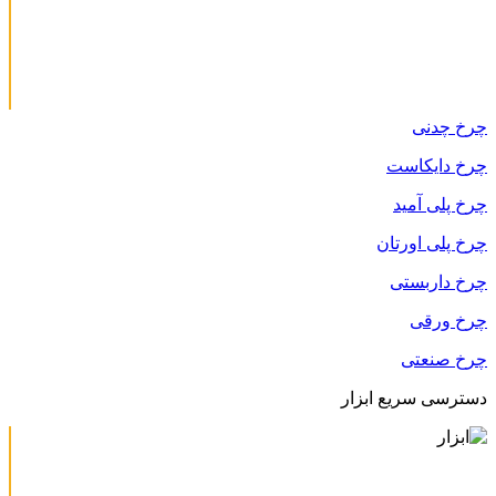
چرخ چدنی
چرخ دایکاست
چرخ پلی آمید
چرخ پلی اورتان
چرخ داربستی
چرخ ورقی
چرخ صنعتی
دسترسی سریع ابزار