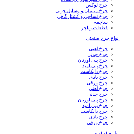
چرخ لوکس
چرخ مبلمان و وسایل چوبی
چرخ نساجی و کشتارگاهی
ساچمه
قطعات ویلچر
انواع چرخ صنعتی
چرخ آهنی
چرخ چدنی
چرخ پلی اورتان
چرخ پلی آمید
چرخ دایکاست
چرخ بادی
چرخ ورقی
چرخ آهنی
چرخ چدنی
چرخ پلی اورتان
چرخ پلی آمید
چرخ دایکاست
چرخ بادی
چرخ ورقی
ریل و قرقره