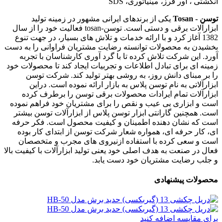
انگشتی ، اور فرز، مینیاتوری، SDS
توسن - Tosan
یکی از برندهای ایرانی مشهور در زمینه تولید
ابزارآلات برقی و دستی است. توسن-tosan فعالیت خود را از سال
1382 آغاز کرد و با ارائه خدمات و تلاش های بسیار، در جهت تنوع
بخشیدن به محصولات توانسته رضایت مشتریان فراوانی را به دست
آورد. این شرکت تلاش کرده تا با گرد آوری کارشناسان با تجربه
زمینه ای برای تبادل اطلاعات و تجربیات ایجاد کند تا محصولات خود
را بر مبنای دانش روز، به روشی بهتر تولید کند. شرکت توسن
ابزارآلاتی به نام توسن پلاس به بازار ارائه نموده است. دراین
ابزارآلات تمام ایرادات محصولات برقی توسن را برطرف کرده
است و ابزاری بی عیب و نقص را برای مشتریان خود فراهم نموده
است. همچنین گارانتی ابزار توسن پلاس از ابزارآلات توسن بیشتر
است که نشان دهنده اطمینان و کیفیت محصول است. فکر حرفه
ای، کار حرفه ای، همواره شعار شرکت توسن از ابتدای کار بوده
است و سعی کرده با استفاده ازنیروی های مجرب و متخصصان
فعال در صنعت به هدف اصلی خود یعنی تولید ابزارآلات با کیفیت بالا
و جلب رضایت مشتریان خود دست یابد.
محصولات پیشنهادی
برای مقایسه اضافه کنید