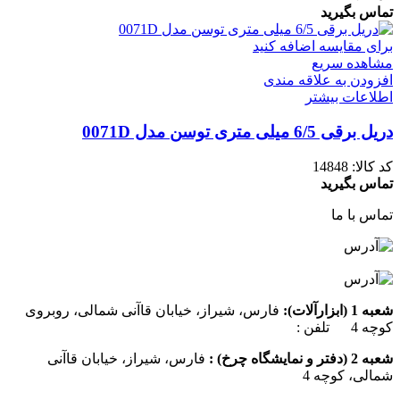
تماس بگیرید
برای مقایسه اضافه کنید
مشاهده سریع
افزودن به علاقه مندی
اطلاعات بیشتر
دریل برقی 6/5 میلی متری توسن مدل 0071D
کد کالا:
14848
تماس بگیرید
تماس با ما
شعبه 1 (ابزارآلات):
فارس، شیراز، خیابان قاآنی شمالی، روبروی
کوچه 4 تلفن :
07137385162
شعبه 2 (دفتر و نمایشگاه چرخ) :
فارس، شیراز، خیابان قاآنی
شمالی، کوچه 4