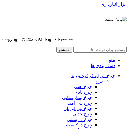
ابزار انبارداری
قوانین و مقررات
Copyright
©
2025. All Rights Reserved.
جستجو
منو
دسته بندی ها
چرخ ، ریل، قرقره و پایه
چرخ
چرخ آهنی
چرخ بادی
چرخ بیمارستانی
چرخ پلی آمید
چرخ پلی اورتان
چرخ چدنی
چرخ داربستی
چرخ دایکاست