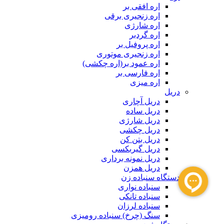
اره افقی بر
اره زنجیری برقی
اره شارژی
اره گردبر
اره پروفیل بر
اره زنجیری موتوری
اره عمود بر(اره چکشی)
اره فارسی بر
اره میزی
دریل
دریل آچاری
دریل ساده
دریل شارژی
دریل چکشی
دریل بتن کن
دریل گیربکسی
دریل نمونه برداری
دریل همزن
دستگاه سنباده زن
سنباده نواری
سنباده تانکی
سنباده لرزان
سنگ (چرخ) سنباده رومیزی