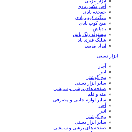
ابزار بنزینی
آچار بکس بادی
جغجغه بادی
منگنه کوب بادی
میخ کوب بادی
بادپاش
پیستوله رنگ پاش
شلنگ فنری باد
ابزار بنزینی
ابزار دستی
آچار
انبر
پیچ گوشتی
سایر ابزار دستی
صفحه های برشی و سایشی
مته و قلم
سایر لوازم جانبی و مصرفی
آچار
انبر
پیچ گوشتی
سایر ابزار دستی
صفحه های برشی و سایشی