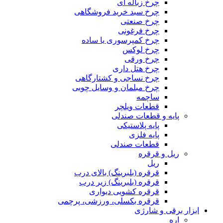
چرخ زباله ای
چرخ سبد خرید فروشگاهی
چرخ صنعتی
چرخ فرغونی
چرخ کمپرسوری یا ساده
چرخ لوکس
چرخ ورقی
چرخ هتل داری
چرخ نساجی و کشتارگاهی
چرخ مبلمان و وسایل چوبی
ساچمه
قطعات ویلچر
پایه و قطعات صندلی
پایه پلاستیکی
پایه فلزی
قطعات صندلی
ریل و قرقره
ریل
قرقره (بلبرینگ) بالای درب
قرقره (بلبرینگ) زیر درب
قرقره کشویی دیواری
قرقره بکسلی، ورزشی، پرچمی
ابزار برقی و شارژی
اره