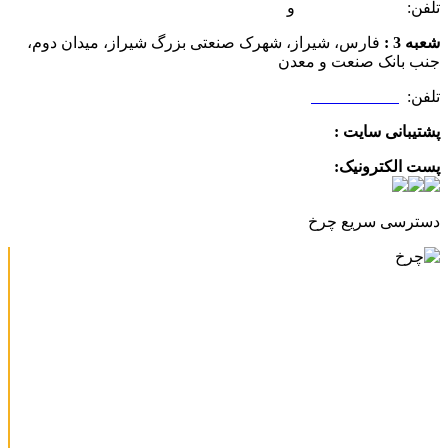
تلفن:
07132349472
و
07132332354
شعبه 3 :
فارس، شیراز، شهرک صنعتی بزرگ شیراز، میدان دوم،
جنب بانک صنعت و معدن
تلفن:
09025506188
پشتیبانی سایت :
09390612819
پست الکترونیک:
info@charkhabzar.com
دسترسی سریع چرخ