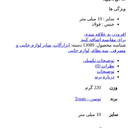
ویژگی ها
سایز : 10 میلی متر
جنس : فولاد
افزودن به علاقه مندی
برای مقایسه اضافه کنید
شناسه محصول:
13089
دسته:
ابزارآلات
,
سایر لوازم جانبی و
مصرفی
,
سه نظام
,
لوازم جانبی
توضیحات تکمیلی
نظرات (0)
توضیحات
درباره برند
وزن
220 گرم
برند
توسن – Tosan
سایز
10 میلی متر