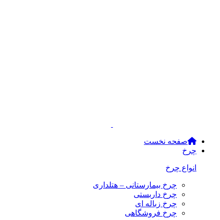
صفحه نخست
چرخ
انواع چرخ
چرخ بیمارستانی – هتلداری
چرخ داربستی
چرخ زباله ای
چرخ فروشگاهی