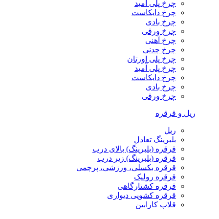
چرخ پلی آمید
چرخ دایکاست
چرخ بادی
چرخ ورقی
چرخ آهنی
چرخ چدنی
چرخ پلی اورتان
چرخ پلی آمید
چرخ دایکاست
چرخ بادی
چرخ ورقی
ریل و قرقره
ریل
بلبرینگ تعادل
قرقره (بلبرینگ) بالای درب
قرقره (بلبرینگ) زیر درب
قرقره بکسلی، ورزشی، پرچمی
قرقره رولیک
قرقره کشتارگاهی
قرقره کشویی دیواری
قلاب کارابین