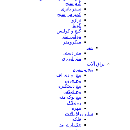
گام سنج
تستر باتری
کمپرس سنج
ترازو
گونیا
گیج و کولیس
مولتی متر
میکرومتر
متر
متر دستی
متر لیزری
یراق آلات
پیچ و مهره
پیچ ام دی اف
پیچ چوب
پیچ دستگیره
پیچ فیکس
پیچ نوک مته
رولپلاک
مهره
سایر یراق آلات
فلکه
جک آرام بند