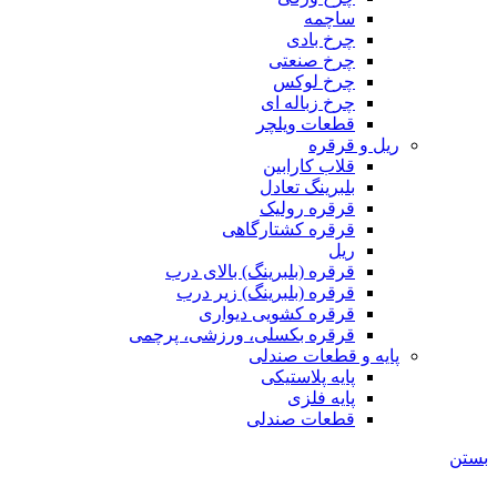
ساچمه
چرخ بادی
چرخ صنعتی
چرخ لوکس
چرخ زباله ای
قطعات ویلچر
ریل و قرقره
قلاب کارابین
بلبرینگ تعادل
قرقره رولیک
قرقره کشتارگاهی
ریل
قرقره (بلبرینگ) بالای درب
قرقره (بلبرینگ) زیر درب
قرقره کشویی دیواری
قرقره بکسلی، ورزشی، پرچمی
پایه و قطعات صندلی
پایه پلاستیکی
پایه فلزی
قطعات صندلی
بستن