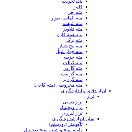
پتک تخریب
قلم
مته آهن
مته الماسه دیوار
مته شیشه
مته قلاویز
مته همه کاره
مته برگی
مته پنج شیار
مته چهار شیار
مته خزینه
مته کبالت
مته گازور
مته گرانیت
مته گرد بر
مته مخروطی (مته کاجی)
ابزار دقیق و اندازه‌گیری
تراز
تراز دستی
تراز دیجیتال
تراز لیزری
سایر ابزار اندازه گیری
تاکومتر (دورسنج)
زاویه سنج و شیب سنج دیجیتال