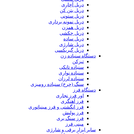
دریل آچاری
دریل بتن کن
دریل ستونی
دریل نمونه برداری
دریل همزن
دریل چکشی
دریل ساده
دریل شارژی
دریل گیربکسی
دستگاه سنباده زن
تیزکن
سنباده تانکی
سنباده نواری
سنباده لرزان
سنگ (چرخ) سنباده رومیزی
دستگاه فرز
اور فرز نجاری
فرز آهنگری
فرز انگشتی و فرز مینیاتوری
فرز پولیش
فرز سنگ بری
مینی فرز
سایر ابزار برقی و شارژی