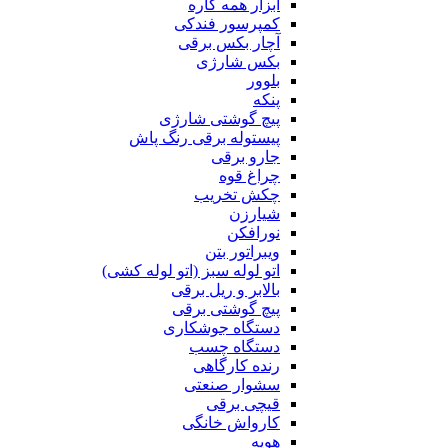
ابزار همه کاره
کمپرسور فندکی
آچار بکس برقی
بکس شارژی
بلوور
پنکه
پیچ گوشتی شارژی
پیستوله برقی رنگ پاش
جارو برقی
چراغ قوه
چکش تخریب
شیارزن
نورافکن
ویبراتور بتن
اتو لوله سبز (اتو لوله کشی)
بالابر و ریل برقی
پیچ گوشتی برقی
دستگاه جوشکاری
دستگاه چسب
رنده کارگاهی
سشوار صنعتی
قیچی برقی
کارواش خانگی
هویه