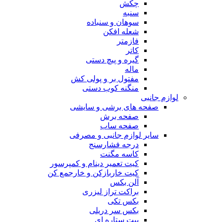
چکش
سنبه
سوهان و سنباده
شعله افکن
فازمتر
کاتر
گیره و پیچ دستی
ماله
مفتول بر و پولی کش
منگنه کوب دستی
لوازم جانبی
صفحه های برشی و سایشی
صفحه برش
صفحه ساب
سایر لوازم جانبی و مصرفی
درجه فشارسنج
کاسه مگنت
کیت تعمیر دینام و کمپرسور
کیت خاربازکن و خارجمع کن
آلن بکس
براکت تراز لیزری
بکس تکی
بکس سر دریلی
بیت ستاره ای