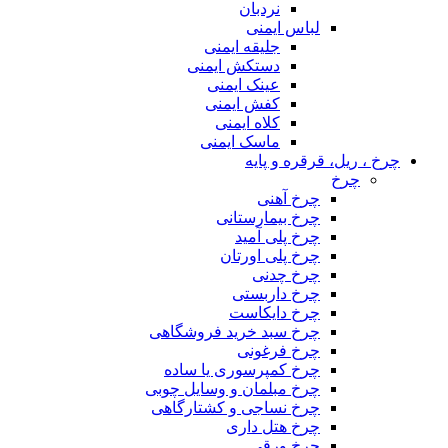
نردبان
لباس ایمنی
جلیقه ایمنی
دستکش ایمنی
عینک ایمنی
کفش ایمنی
کلاه ایمنی
ماسک ایمنی
چرخ ، ریل، قرقره و پایه
چرخ
چرخ آهنی
چرخ بیمارستانی
چرخ پلی آمید
چرخ پلی اورتان
چرخ چدنی
چرخ داربستی
چرخ دایکاست
چرخ سبد خرید فروشگاهی
چرخ فرغونی
چرخ کمپرسوری یا ساده
چرخ مبلمان و وسایل چوبی
چرخ نساجی و کشتارگاهی
چرخ هتل داری
چرخ ورقی