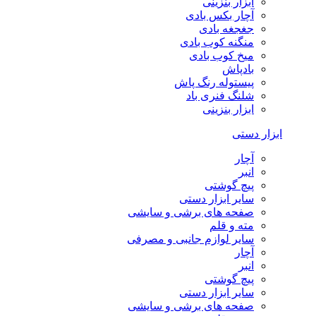
ابزار بنزینی
آچار بکس بادی
جغجغه بادی
منگنه کوب بادی
میخ کوب بادی
بادپاش
پیستوله رنگ پاش
شلنگ فنری باد
ابزار بنزینی
ابزار دستی
آچار
انبر
پیچ گوشتی
سایر ابزار دستی
صفحه های برشی و سایشی
مته و قلم
سایر لوازم جانبی و مصرفی
آچار
انبر
پیچ گوشتی
سایر ابزار دستی
صفحه های برشی و سایشی