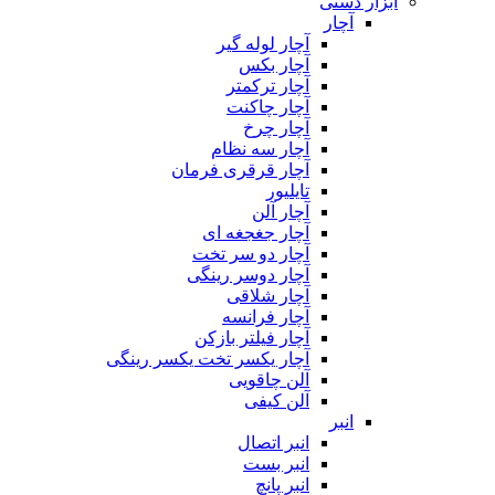
ابزار دستی
آچار
آچار لوله گیر
آچار بکس
آچار ترکمتر
آچار چاکنت
آچار چرخ
آچار سه نظام
آچار قرقری فرمان
تایلیور
آچار آلن
آچار جغجغه ای
آچار دو سر تخت
آچار دوسر رینگی
آچار شلاقی
آچار فرانسه
آچار فیلتر بازکن
آچار یکسر تخت یکسر رینگی
آلن چاقویی
آلن کیفی
انبر
انبر اتصال
انبر بست
انبر پانچ