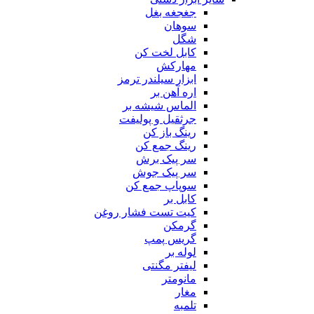
جغجغه بغل
سوهان
شگل
کابل لخت کن
مهارکش
ابزار سیلندر ترمز
اره آهن بر
الماس شیشه بر
جرثقیل و پولیفت
رینگ باز کن
رینگ جمع کن
سر پیک برش
سر پیک جوش
سوپاپ جمع کن
کابل بر
کیت تست فشار روغن
گرمکن
گریس پمپ
لوله بر
لیفتر مگنتی
مانومتر
مغار
تلمبه