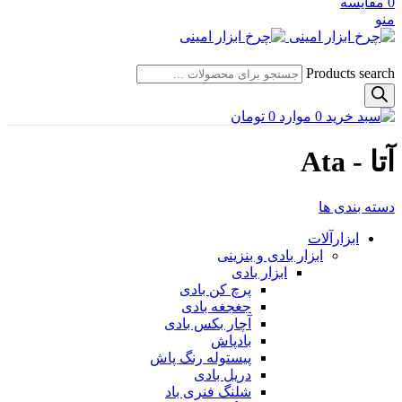
0
مقایسه
منو
Products search
0
موارد
0
تومان
آتا - Ata
دسته بندی ها
ابزارآلات
ابزار بادی و بنزینی
ابزار بادی
پرچ کن بادی
جغجغه بادی
آچار بکس بادی
بادپاش
پیستوله رنگ پاش
دریل بادی
شلنگ فنری باد