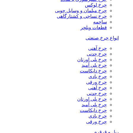
چرخ لوکس
چرخ مبلمان و وسایل چوبی
چرخ نساجی و کشتارگاهی
ساچمه
قطعات ویلچر
انواع چرخ صنعتی
چرخ آهنی
چرخ چدنی
چرخ پلی اورتان
چرخ پلی آمید
چرخ دایکاست
چرخ بادی
چرخ ورقی
چرخ آهنی
چرخ چدنی
چرخ پلی اورتان
چرخ پلی آمید
چرخ دایکاست
چرخ بادی
چرخ ورقی
ریل و قرقره