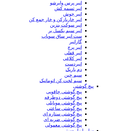
انبر پرس وایرشو
انبر تسمه کش
انبر جوش
انبر خاربازکن و خار جمع کن
انبر سوکت بنزین
انبر سیم بکسل بر
ست انبر ساق سوپاپ
گازانبر
انبر پرچ
انبر قفلی
انبر کلاغی
انبردست
دم باریک
سیم چین
سیم لخت کن اتوماتیک
پیچ گوشتی
پیچ گوشتی چاقویی
پیچ گوشتی دوطرفه
پیچ گوشتی موبایلی
پیچ گوشتی ساعتی
پیچ گوشتی ستاره ای
پیچ گوشتی ضربه ای
پیچ گوشتی معمولی
سایر ابزار دستی