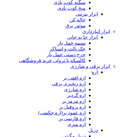
منگنه کوب بادی
میخ کوب بادی
ابزار بنزینی
چاله کن
موتور برق
ابزار انبارداری
ابزار جا به جایی
تسمه حمل بار
جک پالت و استاکر
چرخ دستی حمل بار
کالسکه یا ترولی خرید فروشگاهی
ابزار برقی و شارژی
اره
اره افقی بر
اره زنجیری برقی
اره شارژی
اره گردبر
اره مرمر بر
اره پروفیل بر
اره عمود بر(اره چکشی)
اره فارسی بر
اره میزی
دریل
دریل مگنتی