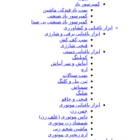
کمپرسور باد
پمپ باد فندکی ماشین
کمپرسور باد صنعتی
کمپرسور باد صنعتی بی صدا
ابزار باغبانی و کشاورزی
ابزار باغبانی برقی و شارژی
پمپ کف کش
قیچی شارژی
ابزار باغبانی دستی
کوپلینگ
آبپاش و سر آبپاش
اره
پمپ سیالات
تبر، بیل و کلنگ
سمپاش
شلنگ
قیچی و چاقو
ابزار باغبانی موتوری
چمن زن
داس موتوری (علف زن)
شمشاد زن موتوری
ماشین شخم زنی
اره زنجیری موتوری