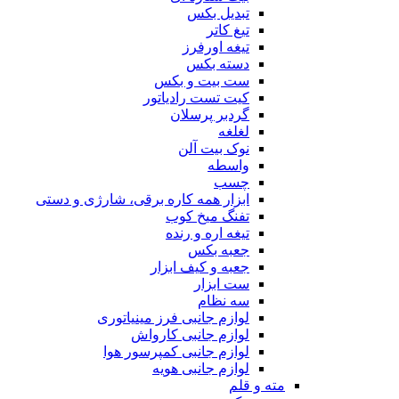
تبدیل بکس
تیغ کاتر
تیغه اورفرز
دسته بکس
ست بیت و بکس
کیت تست رادیاتور
گردبر پرسلان
لغلغه
نوک بیت آلن
واسطه
چسب
ابزار همه کاره برقی، شارژی و دستی
تفنگ میخ کوب
تیغه اره و رنده
جعبه بکس
جعبه و کیف ابزار
ست ابزار
سه نظام
لوازم جانبی فرز مینیاتوری
لوازم جانبی کارواش
لوازم جانبی کمپرسور هوا
لوازم جانبی هویه
مته و قلم