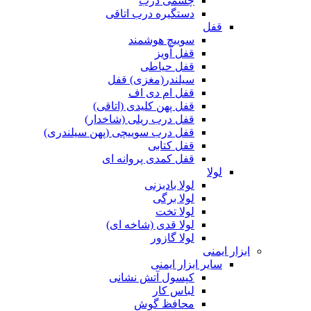
چشمی درب
دستگیره درب اتاقی
قفل
سوییچ هوشمند
قفل آویز
قفل حیاطی
سیلندر(مغزی) قفل
قفل ام دی اف
قفل پهن کلیدی (اتاقی)
قفل درب ریلی (شاخدار)
قفل درب سوییچی (پهن سیلندری)
قفل کتابی
قفل کمدی پروانه ای
لولا
لولا بادبزنی
لولا برگی
لولا تخت
لولا قدی (شاخه ای)
لولا گازور
ابزار ایمنی
سایر ابزار ایمنی
کپسول آتش نشانی
لباس کار
محافظ گوش