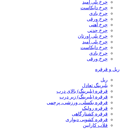
چرخ پلی آمید
چرخ دایکاست
چرخ بادی
چرخ ورقی
چرخ آهنی
چرخ چدنی
چرخ پلی اورتان
چرخ پلی آمید
چرخ دایکاست
چرخ بادی
چرخ ورقی
ریل و قرقره
ریل
بلبرینگ تعادل
قرقره (بلبرینگ) بالای درب
قرقره (بلبرینگ) زیر درب
قرقره بکسلی، ورزشی، پرچمی
قرقره رولیک
قرقره کشتارگاهی
قرقره کشویی دیواری
قلاب کارابین