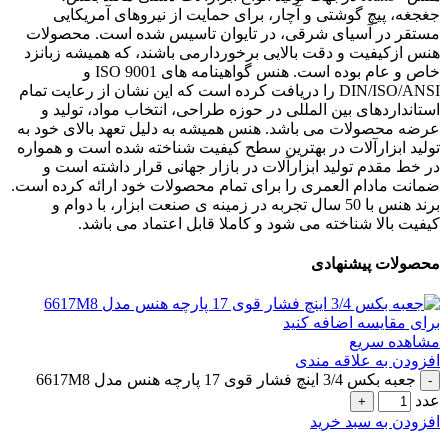
جغجغه، پیچ گوشتی و آچار، برای حمایت از نیروهای آمریکایی
مستقر در آسیای شرقی، در تایوان تاسیس شده است. محصولات
هنس ازکیفیت و دقت بالایی برخوردارمی باشند، که همیشه زبانزد
خاص و عام بوده است. هنس گواهینامه های ISO 9001 و
DIN/ISO/ANSI را دریافت کرده است که این نشان از رعایت تمام
استانداردهای بین المللی در حوزه طراحی، انتخاب مواد، تولید و
عرضه محصولات می باشد. هنس همیشه به دلیل تعهد بالای خود به
تولید ابزارآلات در بهترین سطح کیفیت شناخته شده است و همواره
در خط مقدم تولید ابزارآلات در بازار جهانی قرار داشته است و
ضمانت مادام العمری را برای تمام محصولات خود ارائه کرده است.
برند هنس با 50 سال تجربه در زمینه ی صنعت ابزار، با دوام و
کیفیت بالا شناخته می شود و کاملا قابل اعتماد می باشد.
محصولات پیشنهادی
برای مقایسه اضافه کنید
مشاهده سریع
افزودن به علاقه مندی
جعبه بکس 3/4 اینچ فشار قوی 17 پارچه هنس مدل 6617M8
عدد
افزودن به سبد خرید