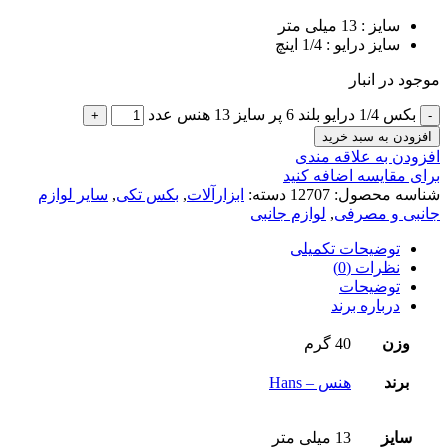
سایز : 13 میلی متر
سایز درایو : 1/4 اینچ
موجود در انبار
بکس 1/4 درایو بلند 6 پر سایز 13 هنس عدد
افزودن به سبد خرید
افزودن به علاقه مندی
برای مقایسه اضافه کنید
شناسه محصول:
12707
دسته:
ابزارآلات
,
بکس تکی
,
سایر لوازم
جانبی و مصرفی
,
لوازم جانبی
توضیحات تکمیلی
نظرات (0)
توضیحات
درباره برند
وزن
40 گرم
برند
هنس – Hans
سایز
13 میلی متر