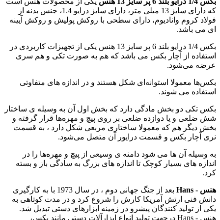
بکس 1/4 درایو بلند 6 پر سایز 13 هنس
یکی از محصولات هنس است
که دارای سایز 13 میلی متر، دارای سایز درایو 1.4، جنس بدنه از
فولاد کروم وانادیوم، دارای سطحی با روکش پولیش و روکش آیینه
ای می باشد.
بکس 1/4 درایو بلند 6 پر سایز 13 هنس یکی از تجهیزات کاربردی در
استفاده از آچار بکس می باشد که هم به صورت تکی و هم سری
عرضه می‌شود.
بکس‌ها معمولا استوانه‌ای شکل هستند و در اندازه های متفاوتی
استفاده می‌ شوند.
بکس‌ تکی دو بخش مادگی دارد که بخش اول آن به وسیله ی ساختار
شش ضلعی و یا دوازده ضلعی بر روی پیچ و مهره‌ها قرار گرفته و
بخش دیگر هم که معمولا ساختاری مربعی شکل دارد ، به قسمت
نری آچار بکس و قسمت درایور آن متصل می‌شود.
به وسیله آن ها می شود دامنه ی وسیعی از پیچ و مهره‌ها را در
اندازه های بسیار کوچک تا اندازه های بزرگ به سادگی باز و بسته
کرد.
هنس - Hans
بعد از جنگ جهانی دوم ، در سال 1973 با به کارگیری
دانش فنی ارتش آمریکا کارش را شروع کرد و در مدت کوتاهی به
یکی از تولید کنندگان پیشرو در زمینه ابزارهای دستی تبدیل شد.
هنس - Hans درجهت تولید انواع ابزارآلات دستی مانند بکس،