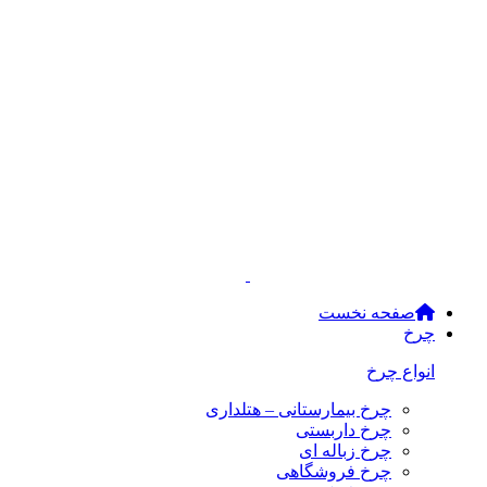
صفحه نخست
چرخ
انواع چرخ
چرخ بیمارستانی – هتلداری
چرخ داربستی
چرخ زباله ای
چرخ فروشگاهی