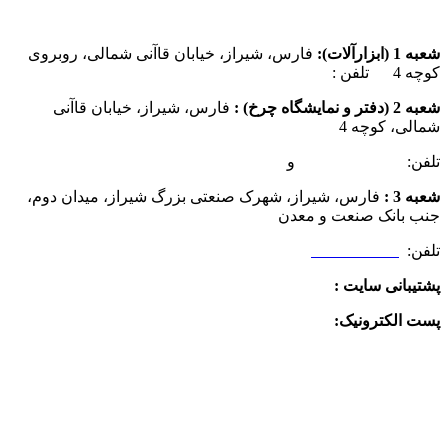
شعبه 1 (ابزارآلات):
فارس، شیراز، خیابان قاآنی شمالی، روبروی
کوچه 4 تلفن :
07137385162
شعبه 2 (دفتر و نمایشگاه چرخ) :
فارس، شیراز، خیابان قاآنی
شمالی، کوچه 4
تلفن:
07132349472
و
07132332354
شعبه 3 :
فارس، شیراز، شهرک صنعتی بزرگ شیراز، میدان دوم،
جنب بانک صنعت و معدن
تلفن:
09025506188
پشتیبانی سایت :
09390612819
پست الکترونیک:
info@charkhabzar.com