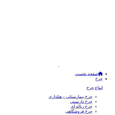
صفحه نخست
چرخ
انواع چرخ
چرخ بیمارستانی – هتلداری
چرخ داربستی
چرخ زباله ای
چرخ فروشگاهی