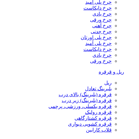
چرخ پلی آمید
چرخ دایکاست
چرخ بادی
چرخ ورقی
چرخ آهنی
چرخ چدنی
چرخ پلی اورتان
چرخ پلی آمید
چرخ دایکاست
چرخ بادی
چرخ ورقی
ریل و قرقره
ریل
بلبرینگ تعادل
قرقره (بلبرینگ) بالای درب
قرقره (بلبرینگ) زیر درب
قرقره بکسلی، ورزشی، پرچمی
قرقره رولیک
قرقره کشتارگاهی
قرقره کشویی دیواری
قلاب کارابین