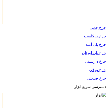
چرخ چدنی
چرخ دایکاست
چرخ پلی آمید
چرخ پلی اورتان
چرخ داربستی
چرخ ورقی
چرخ صنعتی
دسترسی سریع ابزار