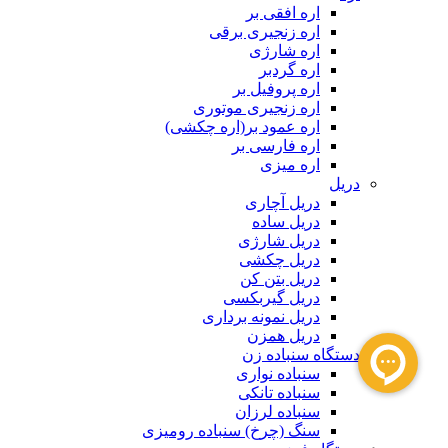
اره افقی بر
اره زنجیری برقی
اره شارژی
اره گردبر
اره پروفیل بر
اره زنجیری موتوری
اره عمود بر(اره چکشی)
اره فارسی بر
اره میزی
دریل
دریل آچاری
دریل ساده
دریل شارژی
دریل چکشی
دریل بتن کن
دریل گیربکسی
دریل نمونه برداری
دریل همزن
دستگاه سنباده زن
سنباده نواری
سنباده تانکی
سنباده لرزان
سنگ (چرخ) سنباده رومیزی