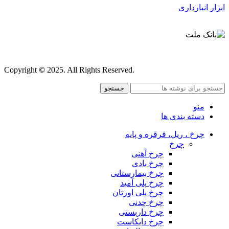
ابزار انبارداری
قوانین و مقررات
Copyright
©
2025. All Rights Reserved.
جستجو
منو
دسته بندی ها
چرخ ، ریل، قرقره و پایه
چرخ
چرخ آهنی
چرخ بادی
چرخ بیمارستانی
چرخ پلی آمید
چرخ پلی اورتان
چرخ چدنی
چرخ داربستی
چرخ دایکاست