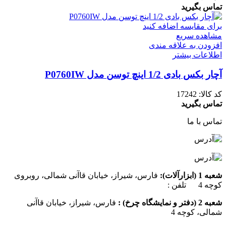
تماس بگیرید
برای مقایسه اضافه کنید
مشاهده سریع
افزودن به علاقه مندی
اطلاعات بیشتر
آچار بکس بادی 1/2 اینچ توسن مدل P0760IW
کد کالا:
17242
تماس بگیرید
تماس با ما
شعبه 1 (ابزارآلات):
فارس، شیراز، خیابان قاآنی شمالی، روبروی
کوچه 4 تلفن :
07137385162
شعبه 2 (دفتر و نمایشگاه چرخ) :
فارس، شیراز، خیابان قاآنی
شمالی، کوچه 4