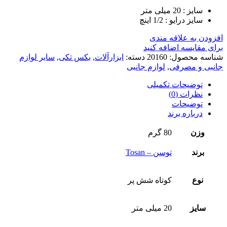
سایز : 20 میلی متر
سایز درایو : 1/2 اینچ
افزودن به علاقه مندی
برای مقایسه اضافه کنید
شناسه محصول:
20160
دسته:
ابزارآلات
,
بکس تکی
,
سایر لوازم
جانبی و مصرفی
,
لوازم جانبی
توضیحات تکمیلی
نظرات (0)
توضیحات
درباره برند
وزن
80 گرم
برند
توسن – Tosan
نوع
کوتاه شش پر
سایز
20 میلی متر