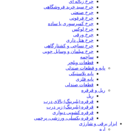
چرخ زباله ای
چرخ سبد خرید فروشگاهی
چرخ صنعتی
چرخ فرغونی
چرخ کمپرسوری یا ساده
چرخ لوکس
چرخ ورقی
چرخ هتل داری
چرخ نساجی و کشتارگاهی
چرخ مبلمان و وسایل چوبی
ساچمه
قطعات ویلچر
پایه و قطعات صندلی
پایه پلاستیکی
پایه فلزی
قطعات صندلی
ریل و قرقره
ریل
قرقره (بلبرینگ) بالای درب
قرقره (بلبرینگ) زیر درب
قرقره کشویی دیواری
قرقره بکسلی، ورزشی، پرچمی
ابزار برقی و شارژی
اره