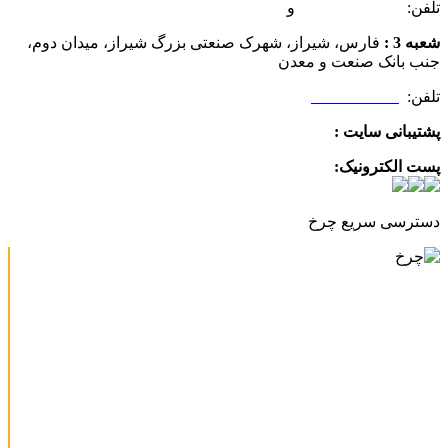
تلفن:
07132349472
و
07132332354
شعبه 3 :
فارس، شیراز، شهرک صنعتی بزرگ شیراز، میدان دوم،
جنب بانک صنعت و معدن
تلفن:
09025506188
پشتیبانی سایت :
09390612819
پست الکترونیک:
info@charkhabzar.com
دسترسی سریع چرخ