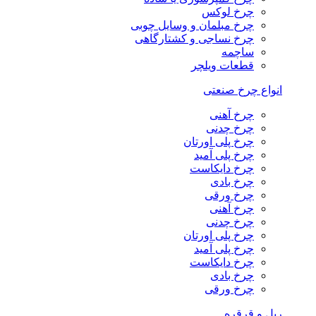
چرخ لوکس
چرخ مبلمان و وسایل چوبی
چرخ نساجی و کشتارگاهی
ساچمه
قطعات ویلچر
انواع چرخ صنعتی
چرخ آهنی
چرخ چدنی
چرخ پلی اورتان
چرخ پلی آمید
چرخ دایکاست
چرخ بادی
چرخ ورقی
چرخ آهنی
چرخ چدنی
چرخ پلی اورتان
چرخ پلی آمید
چرخ دایکاست
چرخ بادی
چرخ ورقی
ریل و قرقره