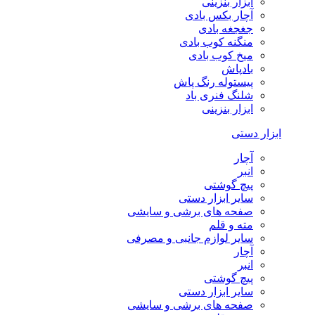
ابزار بنزینی
آچار بکس بادی
جغجغه بادی
منگنه کوب بادی
میخ کوب بادی
بادپاش
پیستوله رنگ پاش
شلنگ فنری باد
ابزار بنزینی
ابزار دستی
آچار
انبر
پیچ گوشتی
سایر ابزار دستی
صفحه های برشی و سایشی
مته و قلم
سایر لوازم جانبی و مصرفی
آچار
انبر
پیچ گوشتی
سایر ابزار دستی
صفحه های برشی و سایشی