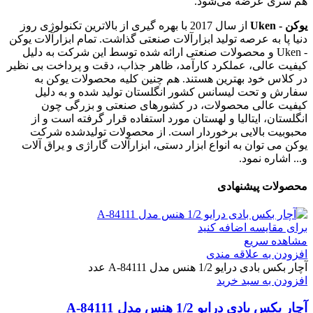
هم سری عرضه می‌شود.
یوکن - Uken
از سال 2017 با بهره گیری از بالاترین تکنولوژی روز
دنیا پا به عرصه تولید ابزارآلات صنعتی گذاشت. تمام ابزارآلات یوکن
- Uken و محصولات صنعتی ارائه شده توسط این شرکت به دلیل
کیفیت عالی، عملکرد کارآمد، ظاهر جذاب، دقت و پرداخت بی نظیر
در کلاس خود بهترین هستند. هم چنین کلیه محصولات یوکن به
سفارش و تحت لیسانس کشور انگلستان تولید شده و به دلیل
کیفیت عالی محصولات، در کشورهای صنعتی و بزرگی چون
انگلستان، ایتالیا و لهستان مورد استفاده قرار گرفته است و از
محبوبیت بالایی برخوردار است. از محصولات تولیدشده شرکت
یوکن می توان به انواع ابزار دستی، ابزارآلات گاراژی و یراق آلات
و... اشاره نمود.
محصولات پیشنهادی
برای مقایسه اضافه کنید
مشاهده سریع
افزودن به علاقه مندی
آچار بکس بادی درایو 1/2 هنس مدل A-84111 عدد
افزودن به سبد خرید
آچار بکس بادی درایو 1/2 هنس مدل A-84111