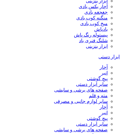
ابزار بنزینی
آچار بکس بادی
جغجغه بادی
منگنه کوب بادی
میخ کوب بادی
بادپاش
پیستوله رنگ پاش
شلنگ فنری باد
ابزار بنزینی
ابزار دستی
آچار
انبر
پیچ گوشتی
سایر ابزار دستی
صفحه های برشی و سایشی
مته و قلم
سایر لوازم جانبی و مصرفی
آچار
انبر
پیچ گوشتی
سایر ابزار دستی
صفحه های برشی و سایشی