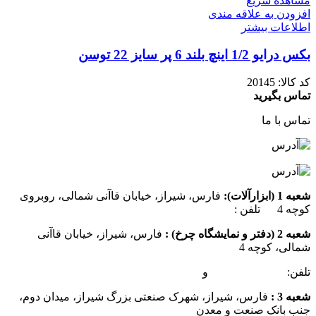
مشاهده سریع
افزودن به علاقه مندی
اطلاعات بیشتر
بکس درایو 1/2 اینچ بلند 6 پر سایز 22 توسن
کد کالا:
20145
تماس بگیرید
تماس با ما
شعبه 1 (ابزارآلات):
فارس، شیراز، خیابان قاآنی شمالی، روبروی
کوچه 4 تلفن :
07137385162
شعبه 2 (دفتر و نمایشگاه چرخ) :
فارس، شیراز، خیابان قاآنی
شمالی، کوچه 4
تلفن:
07132349472
و
07132332354
شعبه 3 :
فارس، شیراز، شهرک صنعتی بزرگ شیراز، میدان دوم،
جنب بانک صنعت و معدن