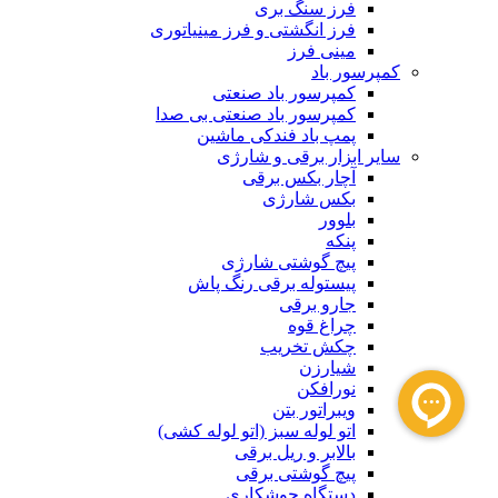
فرز سنگ بری
فرز انگشتی و فرز مینیاتوری
مینی فرز
کمپرسور باد
کمپرسور باد صنعتی
کمپرسور باد صنعتی بی صدا
پمپ باد فندکی ماشین
سایر ابزار برقی و شارژی
آچار بکس برقی
بکس شارژی
بلوور
پنکه
پیچ گوشتی شارژی
پیستوله برقی رنگ پاش
جارو برقی
چراغ قوه
چکش تخریب
شیارزن
نورافکن
ویبراتور بتن
اتو لوله سبز (اتو لوله کشی)
بالابر و ریل برقی
پیچ گوشتی برقی
دستگاه جوشکاری