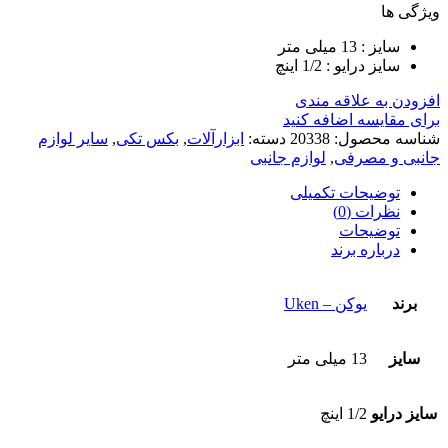
ویژگی ها
سایز : 13 میلی متر
سایز درایو : 1/2 اینچ
افزودن به علاقه مندی
برای مقایسه اضافه کنید
شناسه محصول:
20338
دسته:
ابزارآلات
,
بکس تکی
,
سایر لوازم
جانبی و مصرفی
,
لوازم جانبی
توضیحات تکمیلی
نظرات (0)
توضیحات
درباره برند
برند
یوکن – Uken
سایز
13 میلی متر
سایز درایو
1/2 اینچ