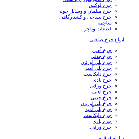
چرخ لوکس
چرخ مبلمان و وسایل چوبی
چرخ نساجی و کشتارگاهی
ساچمه
قطعات ویلچر
انواع چرخ صنعتی
چرخ آهنی
چرخ چدنی
چرخ پلی اورتان
چرخ پلی آمید
چرخ دایکاست
چرخ بادی
چرخ ورقی
چرخ آهنی
چرخ چدنی
چرخ پلی اورتان
چرخ پلی آمید
چرخ دایکاست
چرخ بادی
چرخ ورقی
ریل و قرقره