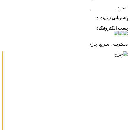
تلفن:
09025506188
پشتیبانی سایت :
09390612819
پست الکترونیک:
info@charkhabzar.com
دسترسی سریع چرخ