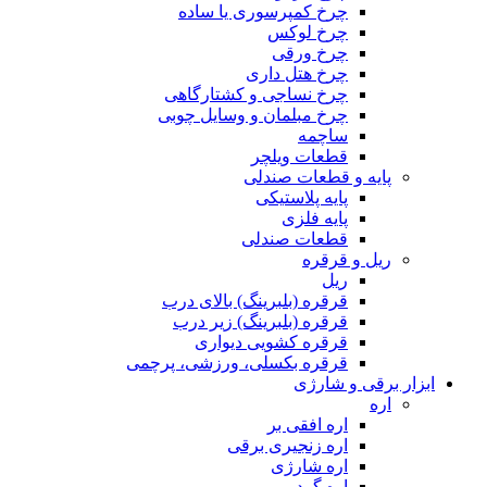
چرخ کمپرسوری یا ساده
چرخ لوکس
چرخ ورقی
چرخ هتل داری
چرخ نساجی و کشتارگاهی
چرخ مبلمان و وسایل چوبی
ساچمه
قطعات ویلچر
پایه و قطعات صندلی
پایه پلاستیکی
پایه فلزی
قطعات صندلی
ریل و قرقره
ریل
قرقره (بلبرینگ) بالای درب
قرقره (بلبرینگ) زیر درب
قرقره کشویی دیواری
قرقره بکسلی، ورزشی، پرچمی
ابزار برقی و شارژی
اره
اره افقی بر
اره زنجیری برقی
اره شارژی
اره گردبر