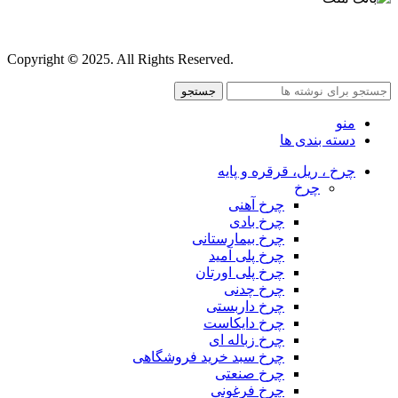
قوانین و مقررات
Copyright
©
2025. All Rights Reserved.
جستجو
منو
دسته بندی ها
چرخ ، ریل، قرقره و پایه
چرخ
چرخ آهنی
چرخ بادی
چرخ بیمارستانی
چرخ پلی آمید
چرخ پلی اورتان
چرخ چدنی
چرخ داربستی
چرخ دایکاست
چرخ زباله ای
چرخ سبد خرید فروشگاهی
چرخ صنعتی
چرخ فرغونی