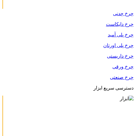
چرخ چدنی
چرخ دایکاست
چرخ پلی آمید
چرخ پلی اورتان
چرخ داربستی
چرخ ورقی
چرخ صنعتی
دسترسی سریع ابزار