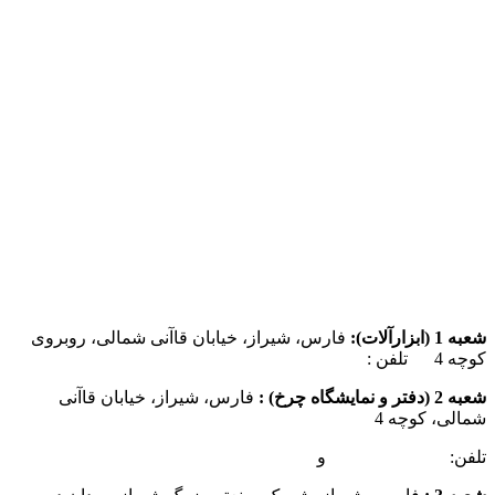
شعبه 1 (ابزارآلات):
فارس، شیراز، خیابان قاآنی شمالی، روبروی
کوچه 4 تلفن :
07137385162
شعبه 2 (دفتر و نمایشگاه چرخ) :
فارس، شیراز، خیابان قاآنی
شمالی، کوچه 4
تلفن:
07132349472
و
07132332354