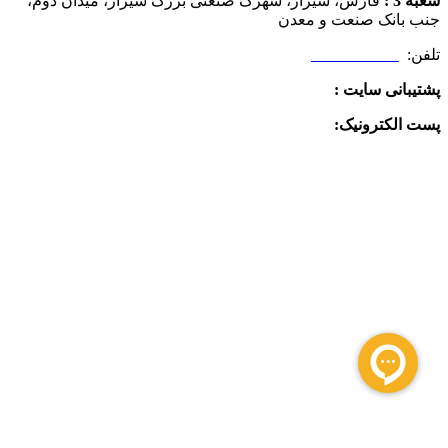
شعبه 3 :
فارس، شیراز، شهرک صنعتی بزرگ شیراز، میدان دوم،
جنب بانک صنعت و معدن
تلفن:
09025506188
پشتیبانی سایت :
09390612819
پست الکترونیک:
info@charkhabzar.com