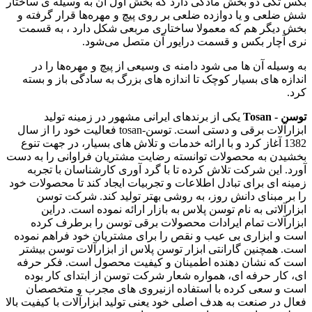
بکس‌ تکی دو بخش مادگی دارد که بخش اول آن به وسیله ی ساختار
شش ضلعی و یا دوازده ضلعی بر روی پیچ و مهره‌ها قرار گرفته و
بخش دیگر هم که معمولا ساختاری مربعی شکل دارد ، به قسمت
نری آچار بکس و قسمت درایور آن متصل می‌شود.
به وسیله آن ها می شود دامنه ی وسیعی از پیچ و مهره‌ها را در
اندازه های بسیار کوچک تا اندازه های بزرگ به سادگی باز و بسته
کرد.
توسن - Tosan
یکی از برندهای ایرانی مشهور در زمینه تولید
ابزارآلات برقی و دستی است. توسن-tosan فعالیت خود را از سال
1382 آغاز کرد و با ارائه خدمات و تلاش های بسیار، در جهت تنوع
بخشیدن به محصولات توانسته رضایت مشتریان فراوانی را به دست
آورد. این شرکت تلاش کرده تا با گرد آوری کارشناسان با تجربه
زمینه ای برای تبادل اطلاعات و تجربیات ایجاد کند تا محصولات خود
را بر مبنای دانش روز، به روشی بهتر تولید کند. شرکت توسن
ابزارآلاتی به نام توسن پلاس به بازار ارائه نموده است. دراین
ابزارآلات تمام ایرادات محصولات برقی توسن را برطرف کرده
است و ابزاری بی عیب و نقص را برای مشتریان خود فراهم نموده
است. همچنین گارانتی ابزار توسن پلاس از ابزارآلات توسن بیشتر
است که نشان دهنده اطمینان و کیفیت محصول است. فکر حرفه
ای، کار حرفه ای، همواره شعار شرکت توسن از ابتدای کار بوده
است و سعی کرده با استفاده ازنیروی های مجرب و متخصصان
فعال در صنعت به هدف اصلی خود یعنی تولید ابزارآلات با کیفیت بالا