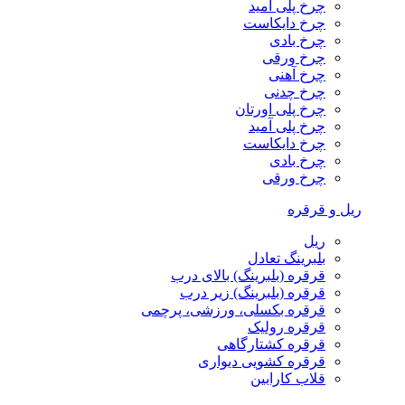
چرخ پلی آمید
چرخ دایکاست
چرخ بادی
چرخ ورقی
چرخ آهنی
چرخ چدنی
چرخ پلی اورتان
چرخ پلی آمید
چرخ دایکاست
چرخ بادی
چرخ ورقی
ریل و قرقره
ریل
بلبرینگ تعادل
قرقره (بلبرینگ) بالای درب
قرقره (بلبرینگ) زیر درب
قرقره بکسلی، ورزشی، پرچمی
قرقره رولیک
قرقره کشتارگاهی
قرقره کشویی دیواری
قلاب کارابین