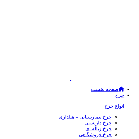
صفحه نخست
چرخ
انواع چرخ
چرخ بیمارستانی – هتلداری
چرخ داربستی
چرخ زباله ای
چرخ فروشگاهی