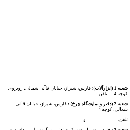
شعبه 1 (ابزارآلات):
فارس، شیراز، خیابان قاآنی شمالی، روبروی
کوچه 4 تلفن :
07137385162
شعبه 2 (دفتر و نمایشگاه چرخ) :
فارس، شیراز، خیابان قاآنی
شمالی، کوچه 4
تلفن:
07132349472
و
07132332354
شعبه 3 :
فارس، شیراز، شهرک صنعتی بزرگ شیراز، میدان دوم،