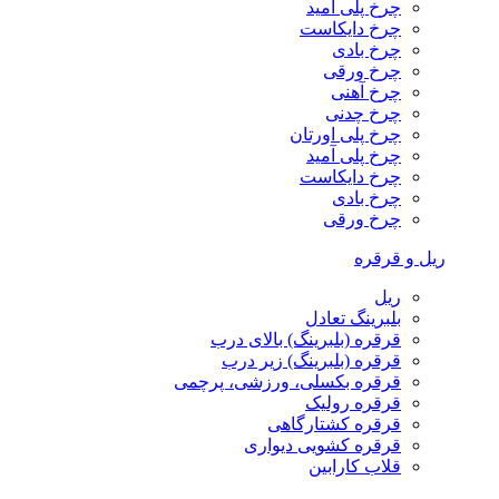
چرخ پلی آمید
چرخ دایکاست
چرخ بادی
چرخ ورقی
چرخ آهنی
چرخ چدنی
چرخ پلی اورتان
چرخ پلی آمید
چرخ دایکاست
چرخ بادی
چرخ ورقی
ریل و قرقره
ریل
بلبرینگ تعادل
قرقره (بلبرینگ) بالای درب
قرقره (بلبرینگ) زیر درب
قرقره بکسلی، ورزشی، پرچمی
قرقره رولیک
قرقره کشتارگاهی
قرقره کشویی دیواری
قلاب کارابین