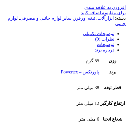
افزودن به علاقه مندی
برای مقایسه اضافه کنید
دسته:
ابزارآلات
,
تیغه اورفرز
,
سایر لوازم جانبی و مصرفی
,
لوازم
جانبی
توضیحات تکمیلی
نظرات (0)
توضیحات
درباره برند
وزن
55 گرم
برند
پاورتکس – Powertex
قطر تیغه
38 میلی متر
ارتفاع کارگیر
12 میلی متر
شعاع انحنا
6 میلی متر