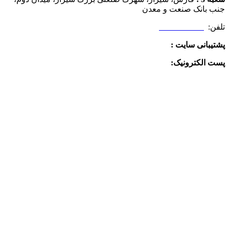
جنب بانک صنعت و معدن
تلفن:
09025506188
پشتیبانی سایت :
09390612819
پست الکترونیک:
info@charkhabzar.com