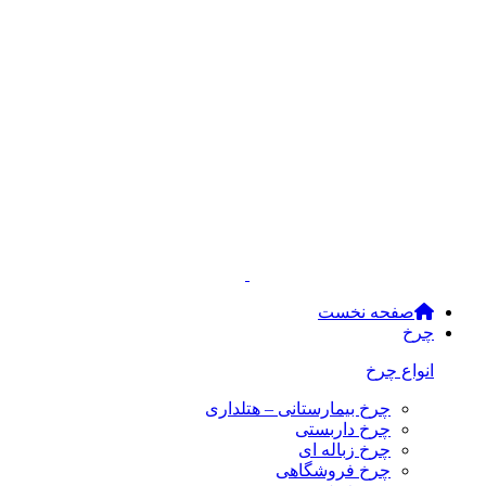
صفحه نخست
چرخ
انواع چرخ
چرخ بیمارستانی – هتلداری
چرخ داربستی
چرخ زباله ای
چرخ فروشگاهی