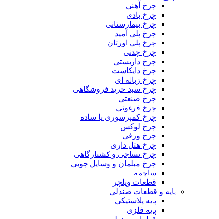
چرخ آهنی
چرخ بادی
چرخ بیمارستانی
چرخ پلی آمید
چرخ پلی اورتان
چرخ چدنی
چرخ داربستی
چرخ دایکاست
چرخ زباله ای
چرخ سبد خرید فروشگاهی
چرخ صنعتی
چرخ فرغونی
چرخ کمپرسوری یا ساده
چرخ لوکس
چرخ ورقی
چرخ هتل داری
چرخ نساجی و کشتارگاهی
چرخ مبلمان و وسایل چوبی
ساچمه
قطعات ویلچر
پایه و قطعات صندلی
پایه پلاستیکی
پایه فلزی