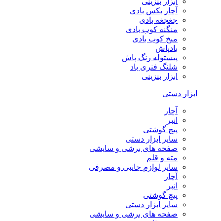
ابزار بنزینی
آچار بکس بادی
جغجغه بادی
منگنه کوب بادی
میخ کوب بادی
بادپاش
پیستوله رنگ پاش
شلنگ فنری باد
ابزار بنزینی
ابزار دستی
آچار
انبر
پیچ گوشتی
سایر ابزار دستی
صفحه های برشی و سایشی
مته و قلم
سایر لوازم جانبی و مصرفی
آچار
انبر
پیچ گوشتی
سایر ابزار دستی
صفحه های برشی و سایشی