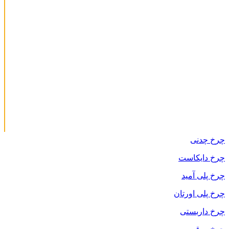
چرخ چدنی
چرخ دایکاست
چرخ پلی آمید
چرخ پلی اورتان
چرخ داربستی