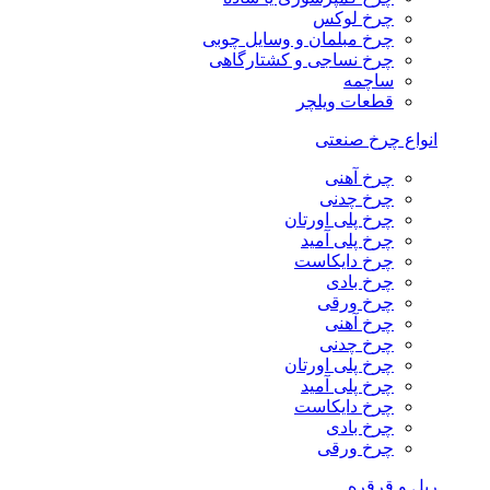
چرخ لوکس
چرخ مبلمان و وسایل چوبی
چرخ نساجی و کشتارگاهی
ساچمه
قطعات ویلچر
انواع چرخ صنعتی
چرخ آهنی
چرخ چدنی
چرخ پلی اورتان
چرخ پلی آمید
چرخ دایکاست
چرخ بادی
چرخ ورقی
چرخ آهنی
چرخ چدنی
چرخ پلی اورتان
چرخ پلی آمید
چرخ دایکاست
چرخ بادی
چرخ ورقی
ریل و قرقره