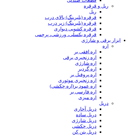
قطعات صندلی
ریل و قرقره
ریل
قرقره (بلبرینگ) بالای درب
قرقره (بلبرینگ) زیر درب
قرقره کشویی دیواری
قرقره بکسلی، ورزشی، پرچمی
ابزار برقی و شارژی
اره
اره افقی بر
اره زنجیری برقی
اره شارژی
اره گردبر
اره پروفیل بر
اره زنجیری موتوری
اره عمود بر(اره چکشی)
اره فارسی بر
اره میزی
دریل
دریل آچاری
دریل ساده
دریل شارژی
دریل چکشی
دریل بتن کن