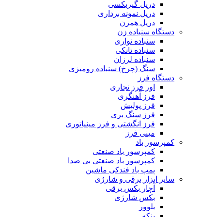
دریل گیربکسی
دریل نمونه برداری
دریل همزن
دستگاه سنباده زن
سنباده نواری
سنباده تانکی
سنباده لرزان
سنگ (چرخ) سنباده رومیزی
دستگاه فرز
اور فرز نجاری
فرز آهنگری
فرز پولیش
فرز سنگ بری
فرز انگشتی و فرز مینیاتوری
مینی فرز
کمپرسور باد
کمپرسور باد صنعتی
کمپرسور باد صنعتی بی صدا
پمپ باد فندکی ماشین
سایر ابزار برقی و شارژی
آچار بکس برقی
بکس شارژی
بلوور
پنکه