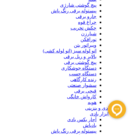
پیچ گوشتی شارژی
پیستوله برقی رنگ پاش
جارو برقی
چراغ قوه
چکش تخریب
شیارزن
نورافکن
ویبراتور بتن
اتو لوله سبز (اتو لوله کشی)
بالابر و ریل برقی
پیچ گوشتی برقی
دستگاه جوشکاری
دستگاه چسب
رنده کارگاهی
سشوار صنعتی
قیچی برقی
کارواش خانگی
هویه
ابزار بادی و بنزینی
ابزار بادی
آچار بکس بادی
بادپاش
پیستوله برقی رنگ پاش