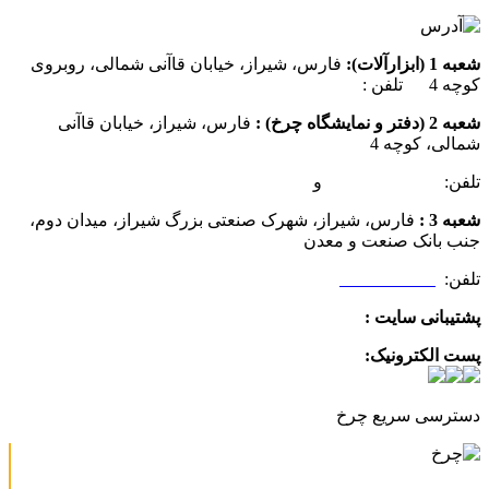
شعبه 1 (ابزارآلات):
فارس، شیراز، خیابان قاآنی شمالی، روبروی
کوچه 4 تلفن :
07137385162
شعبه 2 (دفتر و نمایشگاه چرخ) :
فارس، شیراز، خیابان قاآنی
شمالی، کوچه 4
تلفن:
07132349472
و
07132332354
شعبه 3 :
فارس، شیراز، شهرک صنعتی بزرگ شیراز، میدان دوم،
جنب بانک صنعت و معدن
تلفن:
09025506188
پشتیبانی سایت :
09390612819
پست الکترونیک:
info@charkhabzar.com
دسترسی سریع چرخ