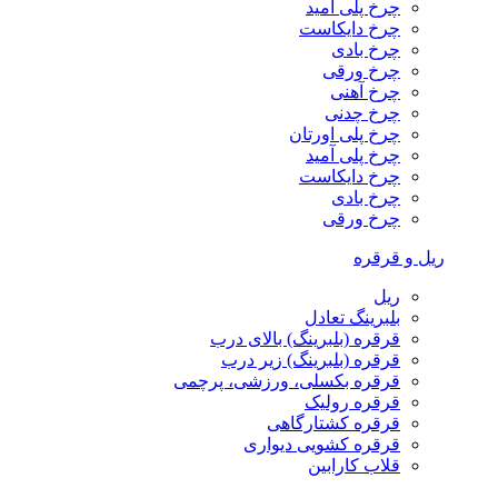
چرخ پلی آمید
چرخ دایکاست
چرخ بادی
چرخ ورقی
چرخ آهنی
چرخ چدنی
چرخ پلی اورتان
چرخ پلی آمید
چرخ دایکاست
چرخ بادی
چرخ ورقی
ریل و قرقره
ریل
بلبرینگ تعادل
قرقره (بلبرینگ) بالای درب
قرقره (بلبرینگ) زیر درب
قرقره بکسلی، ورزشی، پرچمی
قرقره رولیک
قرقره کشتارگاهی
قرقره کشویی دیواری
قلاب کارابین