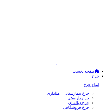
صفحه نخست
چرخ
انواع چرخ
چرخ بیمارستانی – هتلداری
چرخ داربستی
چرخ زباله ای
چرخ فروشگاهی