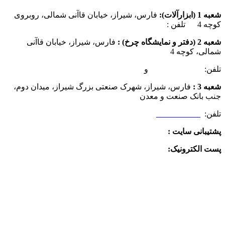
شعبه 1 (ابزارآلات):
فارس، شیراز، خیابان قاآنی شمالی، روبروی
کوچه 4 تلفن :
07137385162
شعبه 2 (دفتر و نمایشگاه چرخ) :
فارس، شیراز، خیابان قاآنی
شمالی، کوچه 4
تلفن:
07132349472
و
07132332354
شعبه 3 :
فارس، شیراز، شهرک صنعتی بزرگ شیراز، میدان دوم،
جنب بانک صنعت و معدن
تلفن:
09025506188
پشتیبانی سایت :
09390612819
پست الکترونیک:
info@charkhabzar.com