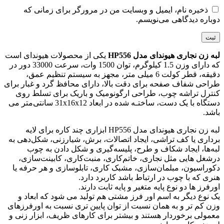
ذخیره نام، ایمیل و وبسایت من در مرورگر برای زمانی که
دوباره دیدگاهی می‌نویسم.
لبه زن نجاری هیوندای مدل HP556
یکی از محصولات هیوندای است
که دارای وزن 1.5 کیلوگرم، توان 1500 وات، سرعت 33000 دور در
دقیقه، قطر کولت 6 میلی متر، مجهز به سیستم تنظیم عمق،
طراحی شفاف صفحه برای دقت بالا، دارای محافظ گرد و غبار برای
کنترل تراشه چوب، طراحی ارگونومیک و باریک برای تسلط روی
دستگاه با یک دست، ساختـه شد‌ه در ابعاد 31x16x12 سانتی‌متر می
باشد.
لبه زن نجاری هیوندای مدل HP556 ابزاری چند کاره برای لایه
‌برداری یا کف‌ تراشی، ایجاد اتصالات، برش، شیارزنی، شکل‌دهی به
لبه‌ها، ایجاد شکاف و طرح، پلیسه‌گیری و شکل دادن به چوب
درشغل هایی مثل نجاری، خاتم‌کاری، منبت‌کاری، کابینت‌سازی،
دکوراسیون، مبلمان‌سازی، مشبک ‌کاری، تابلوسازی و هر حرفه یا
هنری که با چوب در ارتباط باشد کاربرد دارد.
اورفرز ها دو نوع پایه متغیر و پایه ثابت دارند.
یک نوع دیگر به اسم اور فرز مشتی هم تولید می شود که ابعاد و
وزن کم ‌تر و به همان نسبت از توان پایین ‌تری نسبت به اورفرزهای
معمولی برخوردار هستند و بیشتر برای کارهای ظریف، ابزار زنی و