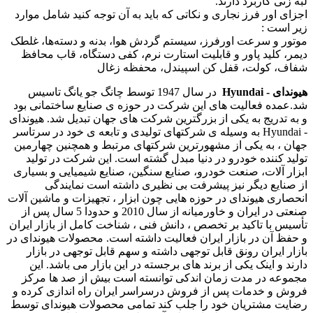
لبه ‌زنی کاربرد دارند.
اجزای اور فرز نجاری و نکاتی که باید به آن توجه کنید شامل موارد
زیر است :
موتور و سرعت اورفرز، سیستم گردش هوا، بدنه و دسته‌ها، غلطک
دیمر، کلید پاور و قابلیت استارت نرم، کفی دستگاه، قاب محافظ
شفاف، کولت، قفل کن اسپیندل، محفظه زغال
هیوندای - Hyundai
در سال 1947 توسط چانگ جو یانگ تاسیس
شد.عمده فعالیت های این شرکت در حوزه ی صنایع ساختمانی بود
و به تدریج به یکی از بزرگترین شرکت های جهان تبدیل شد. هیوندای
- Hyundai به وسیله ی شرکتهای تولیدی و تابعه ی خود در سرتاسر
جهان ، به یکی از مشهورترین شرکتهای مرتبط و همچنین چهارمین
تولید کننده خودرو در دنیا مبدل گشته است. این شرکت در تولید
ابزار آلات، صنعت خودرو، صنایع سنگین، صنایع شیمیایی و بسیاری
از صنایع دیگر نیز پیشرفت بی نظیری داشته است نمایندگی
انحصاری هیوندای در حوزه هایی چون ابزار ، تجهیزات و ماشین آلات
صنعتی در ایران و خاورمیانه از سال 2010 و حدودا 5 سال پس از
تأسیس با تاکید بر تخصص ، دانش فنی ، شناخت کامل از بازار ایران
و حفظ آن در بازار ایران فعالیت داشته است. محصولات هیوندای در
بازار ایران رونق قابل توجهی داشته و سهم قابل توجهی در بازار
دارند و اینک یکی از برند های برجسته در این بازار می باشد. این
مجموعه در مدت زمان اندکی توانسته است بیش از صد ها مرکز
فروش و خدمات پس از فروش درسراسر ایران راه اندازی کرده و
رضایت مشتریان خود را جلب کند تمامی محصولات هیوندای توسط