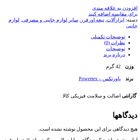
افزودن به علاقه مندی
برای مقایسه اضافه کنید
دسته:
ابزارآلات
,
تیغه اورفرز
,
سایر لوازم جانبی و مصرفی
,
لوازم
جانبی
توضیحات تکمیلی
نظرات (0)
توضیحات
درباره برند
وزن
42 گرم
برند
پاورتکس – Powertex
گارانتی
اصالت و سلامت فیزیکی کالا
دیدگاهها
هیچ دیدگاهی برای این محصول نوشته نشده است.
اولین نفری باشید که دیدگاهی را ارسال می کنید برای “تیغه اورفرز