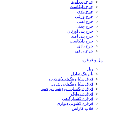
چرخ پلی آمید
چرخ دایکاست
چرخ بادی
چرخ ورقی
چرخ آهنی
چرخ چدنی
چرخ پلی اورتان
چرخ پلی آمید
چرخ دایکاست
چرخ بادی
چرخ ورقی
ریل و قرقره
ریل
بلبرینگ تعادل
قرقره (بلبرینگ) بالای درب
قرقره (بلبرینگ) زیر درب
قرقره بکسلی، ورزشی، پرچمی
قرقره رولیک
قرقره کشتارگاهی
قرقره کشویی دیواری
قلاب کارابین