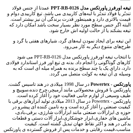
تیغه اورفرز پاورتکس مدل PPT-RB-0126
عمدتا از جنس فولاد
تندبُر یا فولاد تندبُر با لبه‌های کاربیدی می باشد. تیغ کاربیدی دوام و
قیمت بالاتری دارد و همینطور قدرت برندگی آن نیز بیشتر است.
البته اگر جنس سطح مورد نظر بسیار سخت باشد امکان دارد که
تیغه بشکند یا از حالت اولیه اش خارج شود.
این تیغه برای ایجاد نمودن لبه‌های گرد، شیارهای هفتی یا گرد و
طرح‌های متنوع دیگر به کار می‌رود.
با انتخاب تیغه اورفرز پاورتکس مدل PPT-RB-0126 می شود
کارهای گوناگونی را انجام داد. بدنه ی تیغ اور فرز استاندارد فولادی
دارد، دارای یک یا چند سطح برنده به همراه میله ‌ای است که به
وسیله ی آن تیغه به کولت متصل می گردد.
پاورتکس - Powertex
در سال 1998 میلادی در هند تاسیس گشت.
پاورتکس با فروش محصولاتی مانند آرمیچر،چرخ دنده،سوییچ و
طیف وسیعی از لوازم جانبی فعالیت خود را آغاز کرده است.
پاورتکس - Powertex در سال 2013 میلادی تولید ابزارهای برقی با
کیفیت صنعتی را آغاز کرده است و به تامین کننده ای پیشرو در
حوزه ی ابزارآلات صنعتی مانند ابزارآلات شارژی، برقی،بادی،
ماشین های حفاری،ابزار جوشکاری،ابزار آلات دستی و قطعات
یدکی در هند و اکثر نقاط جهان تبدیل گشته است. کیفیت
مناسب،قیمت رقابتی و خدمات پس از فروش گسترده ی پاورتکس