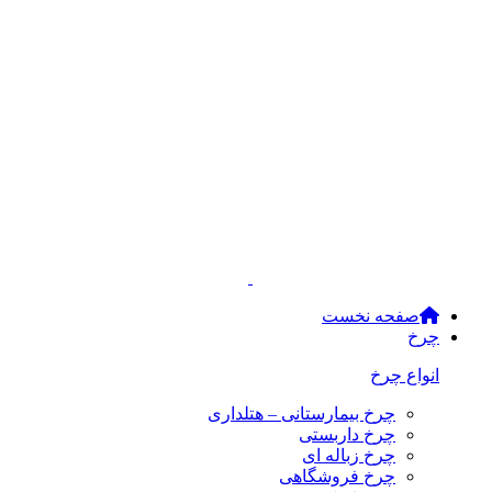
صفحه نخست
چرخ
انواع چرخ
چرخ بیمارستانی – هتلداری
چرخ داربستی
چرخ زباله ای
چرخ فروشگاهی