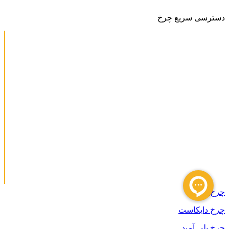
دسترسی سریع چرخ
چرخ چدنی
چرخ دایکاست
چرخ پلی آمید