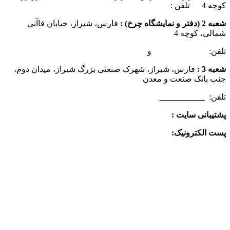
کوچه 4 تلفن :
07137385162
شعبه 2 (دفتر و نمایشگاه چرخ) :
فارس، شیراز، خیابان قاآنی
شمالی، کوچه 4
تلفن:
07132349472
و
07132332354
شعبه 3 :
فارس، شیراز، شهرک صنعتی بزرگ شیراز، میدان دوم،
جنب بانک صنعت و معدن
تلفن:
09025506188
پشتیبانی سایت :
09390612819
پست الکترونیک:
info@charkhabzar.com