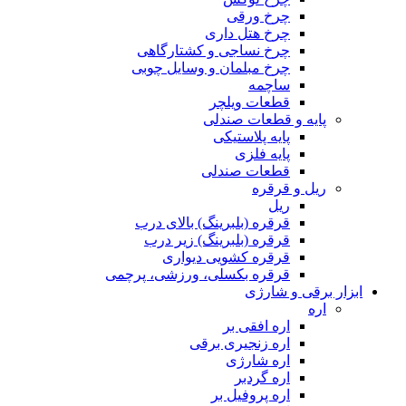
چرخ ورقی
چرخ هتل داری
چرخ نساجی و کشتارگاهی
چرخ مبلمان و وسایل چوبی
ساچمه
قطعات ویلچر
پایه و قطعات صندلی
پایه پلاستیکی
پایه فلزی
قطعات صندلی
ریل و قرقره
ریل
قرقره (بلبرینگ) بالای درب
قرقره (بلبرینگ) زیر درب
قرقره کشویی دیواری
قرقره بکسلی، ورزشی، پرچمی
ابزار برقی و شارژی
اره
اره افقی بر
اره زنجیری برقی
اره شارژی
اره گردبر
اره پروفیل بر