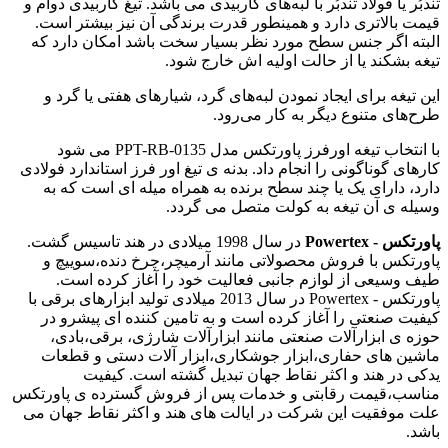
تندبُر یا فولاد تندبُر با لبه‌های کاربیدی می باشد. تیغ کاربیدی دوام و
قیمت بالاتری دارد و همینطور قدرت برندگی آن نیز بیشتر است.
البته اگر جنس سطح مورد نظر بسیار سخت باشد امکان دارد که
تیغه بشکند یا از حالت اولیه اش خارج شود.
این تیغه برای ایجاد نمودن لبه‌های گرد، شیارهای هفتی یا گرد و
طرح‌های متنوع دیگر به کار می‌رود.
با انتخاب تیغه اورفرز پاورتکس مدل PPT-RB-0135 می شود
کارهای گوناگونی را انجام داد. بدنه ی تیغ اور فرز استاندارد فولادی
دارد، دارای یک یا چند سطح برنده به همراه میله ‌ای است که به
وسیله ی آن تیغه به کولت متصل می گردد.
پاورتکس - Powertex
در سال 1998 میلادی در هند تاسیس گشت.
پاورتکس با فروش محصولاتی مانند آرمیچر،چرخ دنده،سوییچ و
طیف وسیعی از لوازم جانبی فعالیت خود را آغاز کرده است.
پاورتکس - Powertex در سال 2013 میلادی تولید ابزارهای برقی با
کیفیت صنعتی را آغاز کرده است و به تامین کننده ای پیشرو در
حوزه ی ابزارآلات صنعتی مانند ابزارآلات شارژی، برقی،بادی،
ماشین های حفاری،ابزار جوشکاری،ابزار آلات دستی و قطعات
یدکی در هند و اکثر نقاط جهان تبدیل گشته است. کیفیت
مناسب،قیمت رقابتی و خدمات پس از فروش گسترده ی پاورتکس
علت موفقیت این شرکت در ایالت های هند و اکثر نقاط جهان می
باشد.