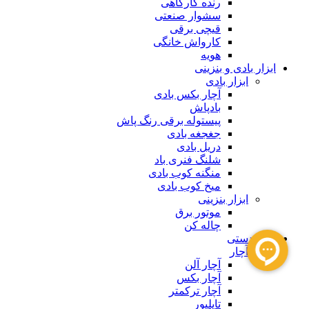
رنده کارگاهی
سشوار صنعتی
قیچی برقی
کارواش خانگی
هویه
ابزار بادی و بنزینی
ابزار بادی
آچار بکس بادی
بادپاش
پیستوله برقی رنگ پاش
جغجغه بادی
دریل بادی
شلنگ فنری باد
منگنه کوب بادی
میخ کوب بادی
ابزار بنزینی
موتور برق
چاله کن
ابزار دستی
آچار
آچار آلن
آچار بکس
آچار ترکمتر
تایلیور