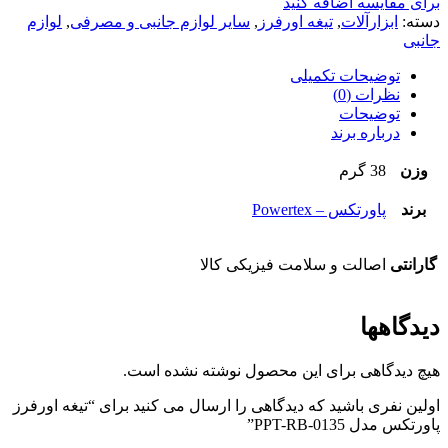
برای مقایسه اضافه کنید
دسته:
ابزارآلات
,
تیغه اورفرز
,
سایر لوازم جانبی و مصرفی
,
لوازم
جانبی
توضیحات تکمیلی
نظرات (0)
توضیحات
درباره برند
وزن
38 گرم
برند
پاورتکس – Powertex
گارانتی
اصالت و سلامت فیزیکی کالا
دیدگاهها
هیچ دیدگاهی برای این محصول نوشته نشده است.
اولین نفری باشید که دیدگاهی را ارسال می کنید برای “تیغه اورفرز
پاورتکس مدل PPT-RB-0135”