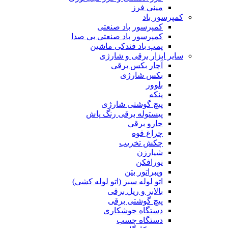
مینی فرز
کمپرسور باد
کمپرسور باد صنعتی
کمپرسور باد صنعتی بی صدا
پمپ باد فندکی ماشین
سایر ابزار برقی و شارژی
آچار بکس برقی
بکس شارژی
بلوور
پنکه
پیچ گوشتی شارژی
پیستوله برقی رنگ پاش
جارو برقی
چراغ قوه
چکش تخریب
شیارزن
نورافکن
ویبراتور بتن
اتو لوله سبز (اتو لوله کشی)
بالابر و ریل برقی
پیچ گوشتی برقی
دستگاه جوشکاری
دستگاه چسب