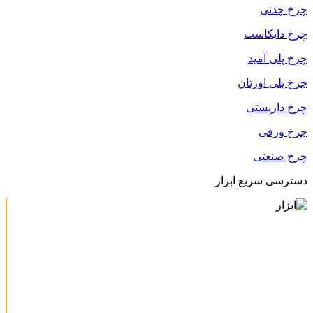
چرخ چدنی
چرخ دایکاست
چرخ پلی آمید
چرخ پلی اورتان
چرخ داربستی
چرخ ورقی
چرخ صنعتی
دسترسی سریع ابزار