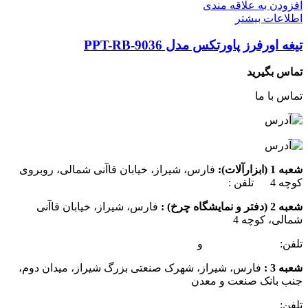
افزودن به علاقه مندی
اطلاعات بیشتر
تیغه اورفرز پاورتکس مدل PPT-RB-9036
تماس بگیرید
تماس با ما
شعبه 1 (ابزارآلات):
فارس، شیراز، خیابان قاآنی شمالی، روبروی
کوچه 4 تلفن :
07137385162
شعبه 2 (دفتر و نمایشگاه چرخ) :
فارس، شیراز، خیابان قاآنی
شمالی، کوچه 4
تلفن:
07132349472
و
07132332354
شعبه 3 :
فارس، شیراز، شهرک صنعتی بزرگ شیراز، میدان دوم،
جنب بانک صنعت و معدن
تلفن:
09025506188