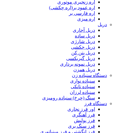
اره زنجیری موتوری
اره عمود بر(اره چکشی)
اره فارسی بر
اره میزی
دریل
دریل آچاری
دریل ساده
دریل شارژی
دریل چکشی
دریل بتن کن
دریل گیربکسی
دریل نمونه برداری
دریل همزن
دستگاه سنباده زن
سنباده نواری
سنباده تانکی
سنباده لرزان
سنگ (چرخ) سنباده رومیزی
دستگاه فرز
اور فرز نجاری
فرز آهنگری
فرز پولیش
فرز سنگ بری
فرز انگشتی و فرز مینیاتوری