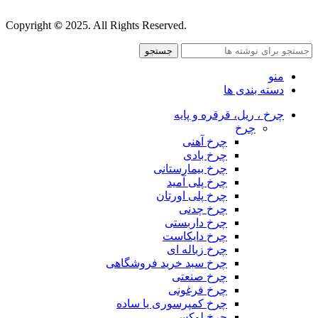
قوانین و مقررات
Copyright
©
2025. All Rights Reserved.
جستجو
منو
دسته بندی ها
چرخ ، ریل، قرقره و پایه
چرخ
چرخ آهنی
چرخ بادی
چرخ بیمارستانی
چرخ پلی آمید
چرخ پلی اورتان
چرخ چدنی
چرخ داربستی
چرخ دایکاست
چرخ زباله ای
چرخ سبد خرید فروشگاهی
چرخ صنعتی
چرخ فرغونی
چرخ کمپرسوری یا ساده
چرخ لوکس