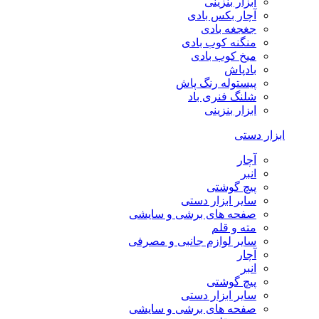
ابزار بنزینی
آچار بکس بادی
جغجغه بادی
منگنه کوب بادی
میخ کوب بادی
بادپاش
پیستوله رنگ پاش
شلنگ فنری باد
ابزار بنزینی
ابزار دستی
آچار
انبر
پیچ گوشتی
سایر ابزار دستی
صفحه های برشی و سایشی
مته و قلم
سایر لوازم جانبی و مصرفی
آچار
انبر
پیچ گوشتی
سایر ابزار دستی
صفحه های برشی و سایشی