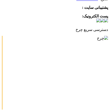
پشتیبانی سایت :
09390612819
پست الکترونیک:
info@charkhabzar.com
دسترسی سریع چرخ