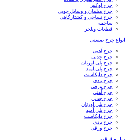
چرخ لوکس
چرخ مبلمان و وسایل چوبی
چرخ نساجی و کشتارگاهی
ساچمه
قطعات ویلچر
انواع چرخ صنعتی
چرخ آهنی
چرخ چدنی
چرخ پلی اورتان
چرخ پلی آمید
چرخ دایکاست
چرخ بادی
چرخ ورقی
چرخ آهنی
چرخ چدنی
چرخ پلی اورتان
چرخ پلی آمید
چرخ دایکاست
چرخ بادی
چرخ ورقی
ریل و قرقره