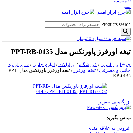
0
مقایسه
منو
Products search
0
موارد
0
تومان
تیغه اورفرز پاورتکس مدل PPT-RB-0135
چرخ ابزار امینی
/
فروشگاه
/
ابزارآلات
/
لوازم جانبی
/
سایر لوازم
جانبی و مصرفی
/
تیغه اورفرز
/
تیغه اورفرز پاورتکس مدل PPT-
RB-0135
بزرگنمایی تصویر
تماس بگیرید
افزودن به علاقه مندی