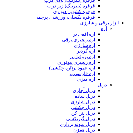
قرقره (بلبرینگ) بالای درب
قرقره (بلبرینگ) زیر درب
قرقره کشویی دیواری
قرقره بکسلی، ورزشی، پرچمی
ابزار برقی و شارژی
اره
اره افقی بر
اره زنجیری برقی
اره شارژی
اره گردبر
اره پروفیل بر
اره زنجیری موتوری
اره عمود بر(اره چکشی)
اره فارسی بر
اره میزی
دریل
دریل آچاری
دریل ساده
دریل شارژی
دریل چکشی
دریل بتن کن
دریل گیربکسی
دریل نمونه برداری
دریل همزن