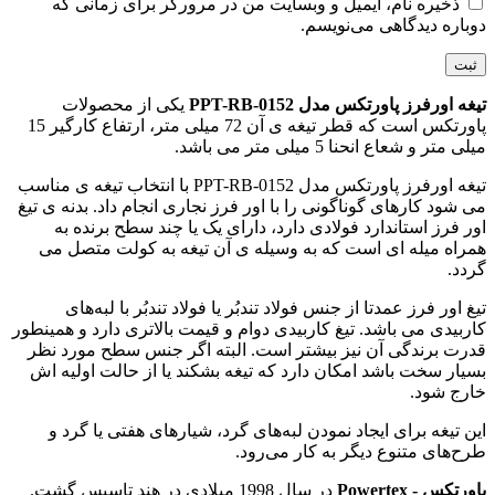
ذخیره نام، ایمیل و وبسایت من در مرورگر برای زمانی که
دوباره دیدگاهی می‌نویسم.
تیغه اورفرز پاورتکس مدل PPT-RB-0152
یکی از محصولات
پاورتکس است که قطر تیغه ی آن 72 میلی متر، ارتفاع کارگیر 15
میلی متر و شعاع انحنا 5 میلی متر می باشد.
تیغه اورفرز پاورتکس مدل PPT-RB-0152 با انتخاب تیغه ی مناسب
می شود کارهای گوناگونی را با اور فرز نجاری انجام داد. بدنه ی تیغ
اور فرز استاندارد فولادی دارد، دارای یک یا چند سطح برنده به
همراه میله ‌ای است که به وسیله ی آن تیغه به کولت متصل می
گردد.
تیغ اور فرز عمدتا از جنس فولاد تندبُر یا فولاد تندبُر با لبه‌های
کاربیدی می باشد. تیغ کاربیدی دوام و قیمت بالاتری دارد و همینطور
قدرت برندگی آن نیز بیشتر است. البته اگر جنس سطح مورد نظر
بسیار سخت باشد امکان دارد که تیغه بشکند یا از حالت اولیه اش
خارج شود.
این تیغه برای ایجاد نمودن لبه‌های گرد، شیارهای هفتی یا گرد و
طرح‌های متنوع دیگر به کار می‌رود.
پاورتکس - Powertex
در سال 1998 میلادی در هند تاسیس گشت.