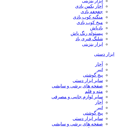
ابزار بنزینی
آچار بکس بادی
جغجغه بادی
منگنه کوب بادی
میخ کوب بادی
بادپاش
پیستوله رنگ پاش
شلنگ فنری باد
ابزار بنزینی
ابزار دستی
آچار
انبر
پیچ گوشتی
سایر ابزار دستی
صفحه های برشی و سایشی
مته و قلم
سایر لوازم جانبی و مصرفی
آچار
انبر
پیچ گوشتی
سایر ابزار دستی
صفحه های برشی و سایشی