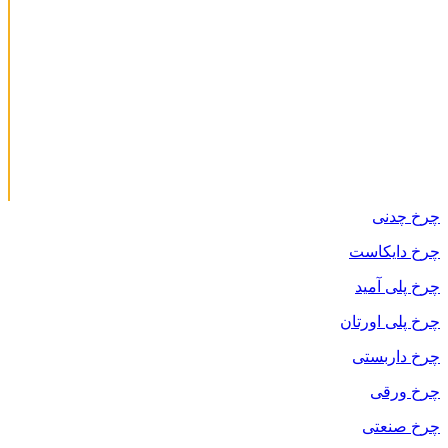
چرخ چدنی
چرخ دایکاست
چرخ پلی آمید
چرخ پلی اورتان
چرخ داربستی
چرخ ورقی
چرخ صنعتی