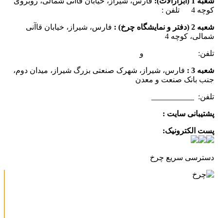
شعبه 1 (ابزارآلات):
فارس، شیراز، خیابان قاآنی شمالی، روبروی
کوچه 4 تلفن :
07137385162
شعبه 2 (دفتر و نمایشگاه چرخ) :
فارس، شیراز، خیابان قاآنی
شمالی، کوچه 4
تلفن:
07132349472
و
07132332354
شعبه 3 :
فارس، شیراز، شهرک صنعتی بزرگ شیراز، میدان دوم،
جنب بانک صنعت و معدن
تلفن:
09025506188
پشتیبانی سایت :
09390612819
پست الکترونیک:
info@charkhabzar.com
دسترسی سریع چرخ