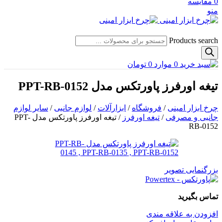
0
مقایسه
منو
Products search
0
موارد
0
تومان
تیغه اورفرز پاورتکس مدل PPT-RB-0152
چرخ ابزار امینی
/
فروشگاه
/
ابزارآلات
/
لوازم جانبی
/
سایر لوازم
جانبی و مصرفی
/
تیغه اورفرز
/
تیغه اورفرز پاورتکس مدل PPT-
RB-0152
بزرگنمایی تصویر
تماس بگیرید
افزودن به علاقه مندی