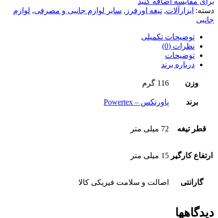
برای مقایسه اضافه کنید
دسته:
ابزارآلات
,
تیغه اورفرز
,
سایر لوازم جانبی و مصرفی
,
لوازم
جانبی
توضیحات تکمیلی
نظرات (0)
توضیحات
درباره برند
وزن
116 گرم
برند
پاورتکس – Powertex
قطر تیغه
72 میلی متر
ارتفاع کارگیر
15 میلی متر
گارانتی
اصالت و سلامت فیزیکی کالا
دیدگاهها