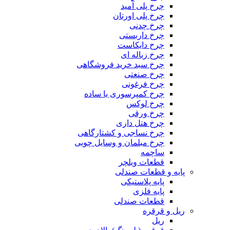
چرخ پلی آمید
چرخ پلی اورتان
چرخ چدنی
چرخ داربستی
چرخ دایکاست
چرخ زباله ای
چرخ سبد خرید فروشگاهی
چرخ صنعتی
چرخ فرغونی
چرخ کمپرسوری یا ساده
چرخ لوکس
چرخ ورقی
چرخ هتل داری
چرخ نساجی و کشتارگاهی
چرخ مبلمان و وسایل چوبی
ساچمه
قطعات ویلچر
پایه و قطعات صندلی
پایه پلاستیکی
پایه فلزی
قطعات صندلی
ریل و قرقره
ریل