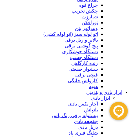
چراغ قوه
چکش تخریب
شیارزن
نورافکن
ویبراتور بتن
اتو لوله سبز (اتو لوله کشی)
بالابر و ریل برقی
پیچ گوشتی برقی
دستگاه جوشکاری
دستگاه چسب
رنده کارگاهی
سشوار صنعتی
قیچی برقی
کارواش خانگی
هویه
ابزار بادی و بنزینی
ابزار بادی
آچار بکس بادی
بادپاش
پیستوله برقی رنگ پاش
جغجغه بادی
دریل بادی
شلنگ فنری باد