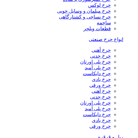
چرخ لوکس
چرخ مبلمان و وسایل چوبی
چرخ نساجی و کشتارگاهی
ساچمه
قطعات ویلچر
انواع چرخ صنعتی
چرخ آهنی
چرخ چدنی
چرخ پلی اورتان
چرخ پلی آمید
چرخ دایکاست
چرخ بادی
چرخ ورقی
چرخ آهنی
چرخ چدنی
چرخ پلی اورتان
چرخ پلی آمید
چرخ دایکاست
چرخ بادی
چرخ ورقی
ریل و قرقره