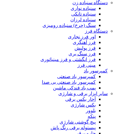
دستگاه سنباده زن
سنباده نواری
سنباده تانکی
سنباده لرزان
سنگ (چرخ) سنباده رومیزی
دستگاه فرز
اور فرز نجاری
فرز آهنگری
فرز پولیش
فرز سنگ بری
فرز انگشتی و فرز مینیاتوری
مینی فرز
کمپرسور باد
کمپرسور باد صنعتی
کمپرسور باد صنعتی بی صدا
پمپ باد فندکی ماشین
سایر ابزار برقی و شارژی
آچار بکس برقی
بکس شارژی
بلوور
پنکه
پیچ گوشتی شارژی
پیستوله برقی رنگ پاش
جارو برقی