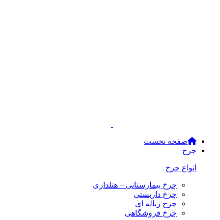
صفحه نخست
چرخ
انواع چرخ
چرخ بیمارستانی – هتلداری
چرخ داربستی
چرخ زباله ای
چرخ فروشگاهی