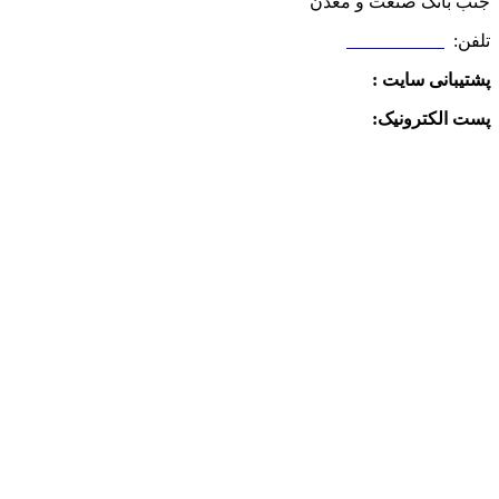
جنب بانک صنعت و معدن
تلفن:
09025506188
پشتیبانی سایت :
09390612819
پست الکترونیک:
info@charkhabzar.com