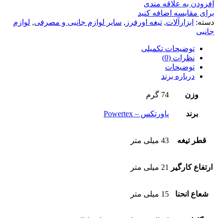
افزودن به علاقه مندی
برای مقایسه اضافه کنید
دسته:
ابزارآلات
,
تیغه اورفرز
,
سایر لوازم جانبی و مصرفی
,
لوازم
جانبی
توضیحات تکمیلی
نظرات (0)
توضیحات
درباره برند
وزن
74 گرم
برند
پاورتکس – Powertex
قطر تیغه
43 میلی متر
ارتفاع کارگیر
21 میلی متر
شعاع انحنا
15 میلی متر