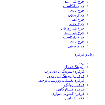
چرخ پلی آمید
چرخ دایکاست
چرخ بادی
چرخ ورقی
چرخ آهنی
چرخ چدنی
چرخ پلی اورتان
چرخ پلی آمید
چرخ دایکاست
چرخ بادی
چرخ ورقی
ریل و قرقره
ریل
بلبرینگ تعادل
قرقره (بلبرینگ) بالای درب
قرقره (بلبرینگ) زیر درب
قرقره بکسلی، ورزشی، پرچمی
قرقره رولیک
قرقره کشتارگاهی
قرقره کشویی دیواری
قلاب کارابین