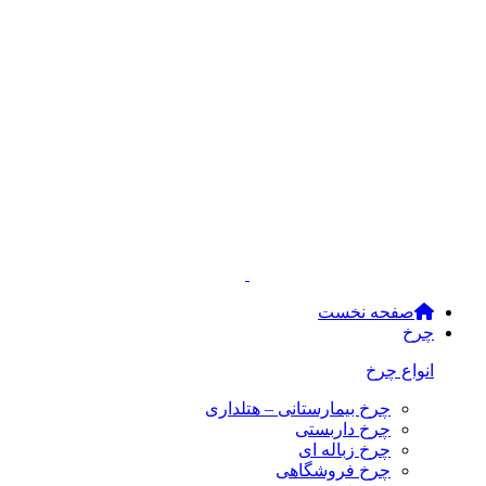
صفحه نخست
چرخ
انواع چرخ
چرخ بیمارستانی – هتلداری
چرخ داربستی
چرخ زباله ای
چرخ فروشگاهی