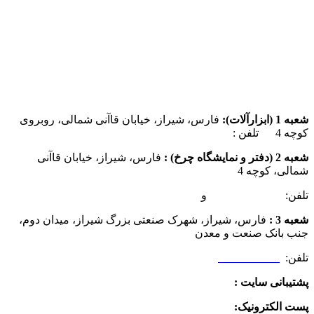
شعبه 1 (ابزارآلات):
فارس، شیراز، خیابان قاآنی شمالی، روبروی
کوچه 4 تلفن :
07137385162
شعبه 2 (دفتر و نمایشگاه چرخ) :
فارس، شیراز، خیابان قاآنی
شمالی، کوچه 4
تلفن:
07132349472
و
07132332354
شعبه 3 :
فارس، شیراز، شهرک صنعتی بزرگ شیراز، میدان دوم،
جنب بانک صنعت و معدن
تلفن:
09025506188
پشتیبانی سایت :
09390612819
پست الکترونیک:
info@charkhabzar.com