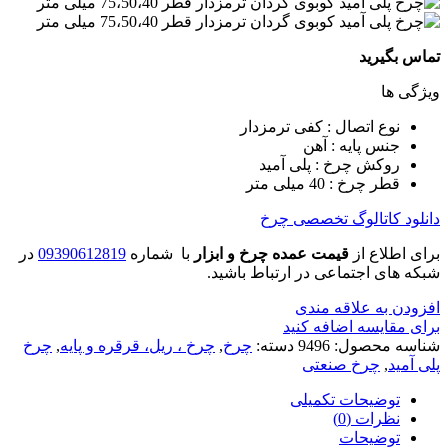
تماس بگیرید
ویژگی ها
نوع اتصال : کفی ترمزدار
جنس پایه : آهن
روکش چرخ : پلی آمید
قطر چرخ : 40 میلی متر
دانلود کاتالوگ تخصصی چرخ
برای اطلاع از
قیمت عمده چرخ و ابزار
با شماره
09390612819
در
شبکه های اجتماعی در ارتباط باشید.
افزودن به علاقه مندی
برای مقایسه اضافه کنید
شناسه محصول:
9496
دسته:
چرخ
,
چرخ ، ریل، قرقره و پایه
,
چرخ
پلی آمید
,
چرخ صنعتی
توضیحات تکمیلی
نظرات (0)
توضیحات