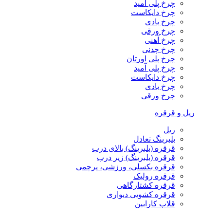
چرخ پلی آمید
چرخ دایکاست
چرخ بادی
چرخ ورقی
چرخ آهنی
چرخ چدنی
چرخ پلی اورتان
چرخ پلی آمید
چرخ دایکاست
چرخ بادی
چرخ ورقی
ریل و قرقره
ریل
بلبرینگ تعادل
قرقره (بلبرینگ) بالای درب
قرقره (بلبرینگ) زیر درب
قرقره بکسلی، ورزشی، پرچمی
قرقره رولیک
قرقره کشتارگاهی
قرقره کشویی دیواری
قلاب کارابین