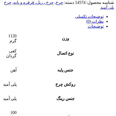
شناسه محصول:
14574
دسته:
چرخ
,
چرخ ، ریل، قرقره و پایه
,
چرخ
پلی آمید
توضیحات تکمیلی
نظرات (0)
توضیحات
1120
وزن
گرم
کفی
نوع اتصال
گردان
جنس پایه
آهن
روکش چرخ
پلی آمید
جنس رینگ
پلی آمید
100