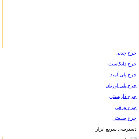
چرخ چدنی
چرخ دایکاست
چرخ پلی آمید
چرخ پلی اورتان
چرخ داربستی
چرخ ورقی
چرخ صنعتی
دسترسی سریع ابزار