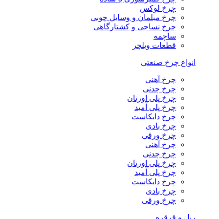
چرخ لوکس
چرخ مبلمان و وسایل چوبی
چرخ نساجی و کشتارگاهی
ساچمه
قطعات ویلچر
انواع چرخ صنعتی
چرخ آهنی
چرخ چدنی
چرخ پلی اورتان
چرخ پلی آمید
چرخ دایکاست
چرخ بادی
چرخ ورقی
چرخ آهنی
چرخ چدنی
چرخ پلی اورتان
چرخ پلی آمید
چرخ دایکاست
چرخ بادی
چرخ ورقی
ریل و قرقره