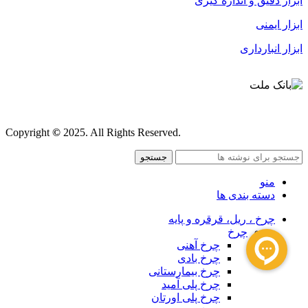
ابزار دقیق و اندازه گیری
ابزار ایمنی
ابزار انبارداری
قوانین و مقررات
Copyright
©
2025. All Rights Reserved.
جستجو
منو
دسته بندی ها
چرخ ، ریل، قرقره و پایه
چرخ
چرخ آهنی
چرخ بادی
چرخ بیمارستانی
چرخ پلی آمید
چرخ پلی اورتان