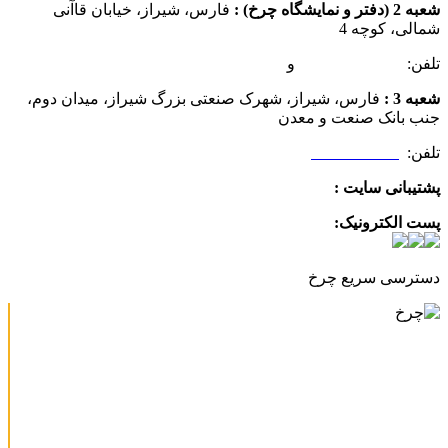
شعبه 2 (دفتر و نمایشگاه چرخ) :
فارس، شیراز، خیابان قاآنی
شمالی، کوچه 4
تلفن:
07132349472
و
07132332354
شعبه 3 :
فارس، شیراز، شهرک صنعتی بزرگ شیراز، میدان دوم،
جنب بانک صنعت و معدن
تلفن:
09025506188
پشتیبانی سایت :
09390612819
پست الکترونیک:
info@charkhabzar.com
دسترسی سریع چرخ