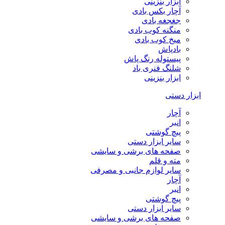
ابزار بنزینی
آچار بکس بادی
جغجغه بادی
منگنه کوب بادی
میخ کوب بادی
بادپاش
پیستوله رنگ پاش
شلنگ فنری باد
ابزار بنزینی
ابزار دستی
آچار
انبر
پیچ گوشتی
سایر ابزار دستی
صفحه های برشی و سایشی
مته و قلم
سایر لوازم جانبی و مصرفی
آچار
انبر
پیچ گوشتی
سایر ابزار دستی
صفحه های برشی و سایشی