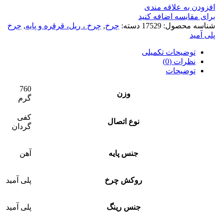
افزودن به علاقه مندی
برای مقایسه اضافه کنید
شناسه محصول:
17529
دسته:
چرخ
,
چرخ ، ریل، قرقره و پایه
,
چرخ
پلی آمید
توضیحات تکمیلی
نظرات (0)
توضیحات
760
وزن
گرم
کفی
نوع اتصال
گردان
جنس پایه
آهن
روکش چرخ
پلی آمید
جنس رینگ
پلی آمید