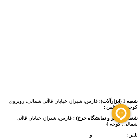
شعبه 1 (ابزارآلات):
فارس، شیراز، خیابان قاآنی شمالی، روبروی
کوچه 4 تلفن :
07137385162
شعبه 2 (دفتر و نمایشگاه چرخ) :
فارس، شیراز، خیابان قاآنی
شمالی، کوچه 4
تلفن:
07132349472
و
07132332354