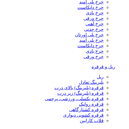
چرخ پلی آمید
چرخ دایکاست
چرخ بادی
چرخ ورقی
چرخ آهنی
چرخ چدنی
چرخ پلی اورتان
چرخ پلی آمید
چرخ دایکاست
چرخ بادی
چرخ ورقی
ریل و قرقره
ریل
بلبرینگ تعادل
قرقره (بلبرینگ) بالای درب
قرقره (بلبرینگ) زیر درب
قرقره بکسلی، ورزشی، پرچمی
قرقره رولیک
قرقره کشتارگاهی
قرقره کشویی دیواری
قلاب کارابین