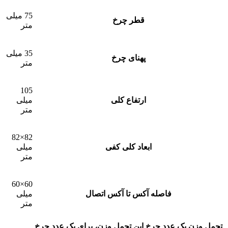
75 میلی
قطر چرخ
متر
35 میلی
پهنای چرخ
متر
105
ارتفاع کلی
میلی
متر
82×82
ابعاد کلی کفی
میلی
متر
60×60
فاصله آکس تا آکس اتصال
میلی
متر
تحمل وزن یک عدد چرخ
این تحمل وزن، برای يک عدد چرخ