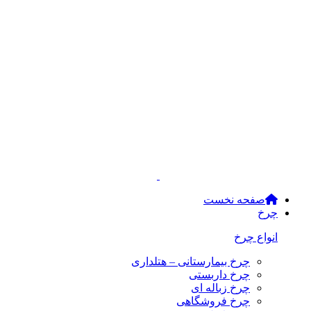
صفحه نخست
چرخ
انواع چرخ
چرخ بیمارستانی – هتلداری
چرخ داربستی
چرخ زباله ای
چرخ فروشگاهی