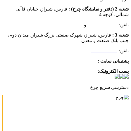
شعبه 2 (دفتر و نمایشگاه چرخ) :
فارس، شیراز، خیابان قاآنی
شمالی، کوچه 4
تلفن:
07132349472
و
07132332354
شعبه 3 :
فارس، شیراز، شهرک صنعتی بزرگ شیراز، میدان دوم،
جنب بانک صنعت و معدن
تلفن:
09025506188
پشتیبانی سایت :
09390612819
پست الکترونیک:
info@charkhabzar.com
دسترسی سریع چرخ