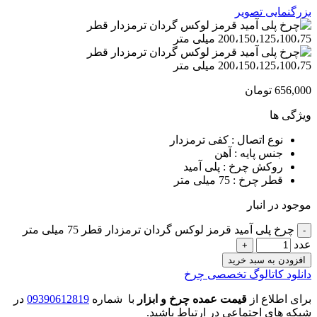
بزرگنمایی تصویر
656,000
تومان
ویژگی ها
نوع اتصال : کفی ترمزدار
جنس پایه : آهن
روکش چرخ : پلی آمید
قطر چرخ : 75 میلی متر
موجود در انبار
چرخ پلی آمید قرمز لوکس گردان ترمزدار قطر 75 میلی متر
عدد
افزودن به سبد خرید
دانلود کاتالوگ تخصصی چرخ
برای اطلاع از
قیمت عمده چرخ و ابزار
با شماره
09390612819
در
شبکه های اجتماعی در ارتباط باشید.