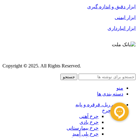
ابزار دقیق و اندازه گیری
ابزار ایمنی
ابزار انبارداری
قوانین و مقررات
Copyright
©
2025. All Rights Reserved.
جستجو
منو
دسته بندی ها
چرخ ، ریل، قرقره و پایه
چرخ
چرخ آهنی
چرخ بادی
چرخ بیمارستانی
چرخ پلی آمید