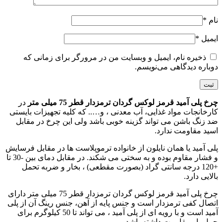
نام
*
ایمیل
*
ذخیره نام، ایمیل و وبسایت من در مرورگر برای زمانی که
دوباره دیدگاهی می‌نویسم.
چرخ پلی آمید قرمز لوکس گردان ترمزدار قطر 75 میلی متر
در
کارخانجات مواد غذایی، آب معدنی ، و….. که کلیه تجهیزات بایستی
ضد زنگ باشن می تواند گزینه خوبی باشد ولی این چرخ در مقابل
اسید مقاومت ندارد.
پلی آمید یا همان نایلون از خانواده ترموپلاست ها در مقابل فرسایش
و فشار مقاوم بوده و به سختی می شکند. در مقابل دمای بین -30 تا
+120 درجه سانتی گراد (بصورت مقطعی) ، بخار و ضربه تحمل
بالایی دارد.
چرخ پلی آمید قرمز لوکس گردان ترمزدار قطر 75 میلی متر دارای
اتصال کفی ترمزدار است و جنس پایه از آهن، جنس رینگ آن از پلی
آمید است و با رویه ای از پلی آمید ، می تواند تا 50 کیلوگرم برای
حمل بار مقاومت داشته باشد.