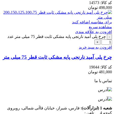
کد کالا:
14573
498,000
تومان
برای مقایسه اضافه کنید
مشاهده سریع
افزودن به علاقه مندی
چرخ پلی آمید نارنجی پایه مشکی ثابت قطر 75 میلی متر عدد
افزودن به سبد خرید
چرخ پلی آمید نارنجی پایه مشکی ثابت قطر 75 میلی متر
کد کالا:
19044
481,000
تومان
تماس با ما
شعبه 1 (ابزارآلات):
فارس، شیراز، خیابان قاآنی شمالی، روبروی
کوچه 4 تلفن :
07137385162