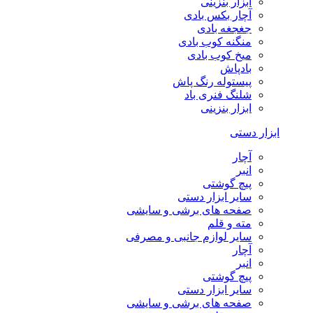
ابزار بنزینی
آچار بکس بادی
جغجغه بادی
منگنه کوب بادی
میخ کوب بادی
بادپاش
پیستوله رنگ پاش
شلنگ فنری باد
ابزار بنزینی
ابزار دستی
آچار
انبر
پیچ گوشتی
سایر ابزار دستی
صفحه های برشی و سایشی
مته و قلم
سایر لوازم جانبی و مصرفی
آچار
انبر
پیچ گوشتی
سایر ابزار دستی
صفحه های برشی و سایشی