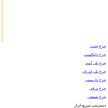
چرخ چدنی
چرخ دایکاست
چرخ پلی آمید
چرخ پلی اورتان
چرخ داربستی
چرخ ورقی
چرخ صنعتی
دسترسی سریع ابزار