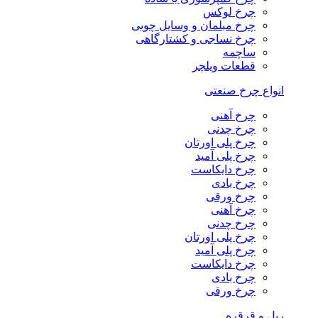
چرخ لوکس
چرخ مبلمان و وسایل چوبی
چرخ نساجی و کشتارگاهی
ساچمه
قطعات ویلچر
انواع چرخ صنعتی
چرخ آهنی
چرخ چدنی
چرخ پلی اورتان
چرخ پلی آمید
چرخ دایکاست
چرخ بادی
چرخ ورقی
چرخ آهنی
چرخ چدنی
چرخ پلی اورتان
چرخ پلی آمید
چرخ دایکاست
چرخ بادی
چرخ ورقی
ریل و قرقره