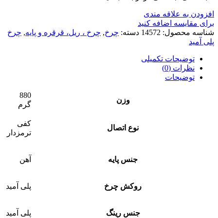
افزودن به علاقه مندی
برای مقایسه اضافه کنید
شناسه محصول:
14572
دسته:
چرخ
,
چرخ ، ریل، قرقره و پایه
,
چرخ
پلی آمید
توضیحات تکمیلی
نظرات (0)
توضیحات
880
وزن
گرم
کفی
نوع اتصال
ترمزدار
جنس پایه
آهن
روکش چرخ
پلی آمید
جنس رینگ
پلی آمید