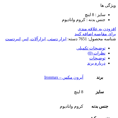
ویژگی ها
سایز : 8 اینچ
جنس بدنه : کروم وانادیوم
افزودن به علاقه مندی
برای مقایسه اضافه کنید
شناسه محصول:
7651
دسته:
ابزار دستی
,
ابزارآلات
,
انبر
,
انبردست
توضیحات تکمیلی
نظرات (0)
توضیحات
درباره برند
برند
آیرون مکس – Ironmax
سایز
8 اینچ
جنس بدنه
کروم وانادیوم