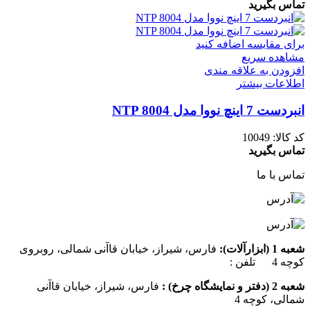
تماس بگیرید
برای مقایسه اضافه کنید
مشاهده سریع
افزودن به علاقه مندی
اطلاعات بیشتر
انبردست 7 اینچ نووا مدل NTP 8004
کد کالا:
10049
تماس بگیرید
تماس با ما
شعبه 1 (ابزارآلات):
فارس، شیراز، خیابان قاآنی شمالی، روبروی
کوچه 4 تلفن :
07137385162
شعبه 2 (دفتر و نمایشگاه چرخ) :
فارس، شیراز، خیابان قاآنی
شمالی، کوچه 4