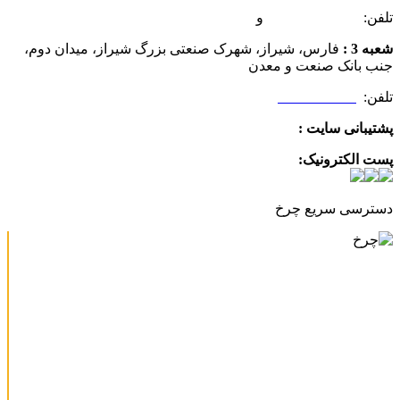
تلفن:
07132349472
و
07132332354
شعبه 3 :
فارس، شیراز، شهرک صنعتی بزرگ شیراز، میدان دوم،
جنب بانک صنعت و معدن
تلفن:
09025506188
پشتیبانی سایت :
09390612819
پست الکترونیک:
info@charkhabzar.com
دسترسی سریع چرخ