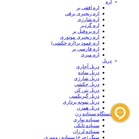
اره
اره افقی بر
اره زنجیری برقی
اره شارژی
اره گردبر
اره پروفیل بر
اره زنجیری موتوری
اره عمود بر(اره چکشی)
اره فارسی بر
اره میزی
دریل
دریل آچاری
دریل ساده
دریل شارژی
دریل چکشی
دریل بتن کن
دریل گیربکسی
دریل نمونه برداری
دریل همزن
دستگاه سنباده زن
سنباده نواری
سنباده تانکی
سنباده لرزان
سنگ (چرخ) سنباده رومیزی