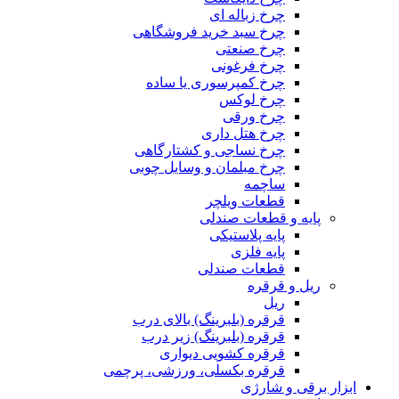
چرخ زباله ای
چرخ سبد خرید فروشگاهی
چرخ صنعتی
چرخ فرغونی
چرخ کمپرسوری یا ساده
چرخ لوکس
چرخ ورقی
چرخ هتل داری
چرخ نساجی و کشتارگاهی
چرخ مبلمان و وسایل چوبی
ساچمه
قطعات ویلچر
پایه و قطعات صندلی
پایه پلاستیکی
پایه فلزی
قطعات صندلی
ریل و قرقره
ریل
قرقره (بلبرینگ) بالای درب
قرقره (بلبرینگ) زیر درب
قرقره کشویی دیواری
قرقره بکسلی، ورزشی، پرچمی
ابزار برقی و شارژی