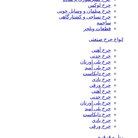
چرخ لوکس
چرخ مبلمان و وسایل چوبی
چرخ نساجی و کشتارگاهی
ساچمه
قطعات ویلچر
انواع چرخ صنعتی
چرخ آهنی
چرخ چدنی
چرخ پلی اورتان
چرخ پلی آمید
چرخ دایکاست
چرخ بادی
چرخ ورقی
چرخ آهنی
چرخ چدنی
چرخ پلی اورتان
چرخ پلی آمید
چرخ دایکاست
چرخ بادی
چرخ ورقی
ریل و قرقره