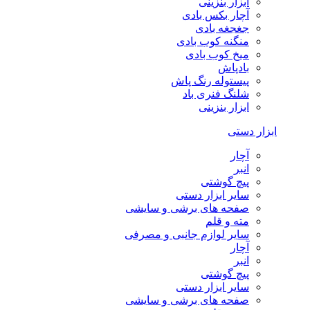
ابزار بنزینی
آچار بکس بادی
جغجغه بادی
منگنه کوب بادی
میخ کوب بادی
بادپاش
پیستوله رنگ پاش
شلنگ فنری باد
ابزار بنزینی
ابزار دستی
آچار
انبر
پیچ گوشتی
سایر ابزار دستی
صفحه های برشی و سایشی
مته و قلم
سایر لوازم جانبی و مصرفی
آچار
انبر
پیچ گوشتی
سایر ابزار دستی
صفحه های برشی و سایشی