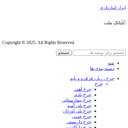
ابزار انبارداری
قوانین و مقررات
Copyright
©
2025. All Rights Reserved.
جستجو
منو
دسته بندی ها
چرخ ، ریل، قرقره و پایه
چرخ
چرخ آهنی
چرخ بادی
چرخ بیمارستانی
چرخ پلی آمید
چرخ پلی اورتان
چرخ چدنی
چرخ داربستی
چرخ دایکاست