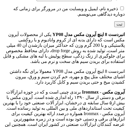
ذخیره نام، ایمیل و وبسایت من در مرورگر برای زمانی که
دوباره دیدگاهی می‌نویسم.
انبردست 8 اینچ آیرون مکس مدل YP08
یکی از محصولات آیرون
مکس است که دارای بدنه ای از کروم وانادیوم و با روکشی
پلاستیکی و با 200 گرم وزن که حداکثر میزان بازشدن آن 40 میلی
متر است، تولید شده به روش drop forge، دارای محافظ مخصوص
برای جلوگیری از زنگ زدگی، سطح پولیش با لبه های مشکی و قابل
استفاده برای بریدن سیم های سخت و نرم می باشد.
انبردست 8 اینچ آیرون مکس مدل YP08 معمولا برای نگه داشتن
اشیای مختلف مثل پیچ و مهره، خم کردن سیم و ورق، بیرون
کشیدن میخ و حتی بریدن سیم و کابل کاربرد دارد.
آیرون مکس - Ironmax
برندی چینی است و که در حوزه ابزارآلات
برقی و دستی از سال ۱۳۹۰ راه اندازی شده است. آیرون مکس با
بیش از۵ سال سابقه ی درخشان، ابزار آلات صنعتی خود را با بهترین
کیفیت تحت استانداردهای ملی و بین المللی به تولید رسانده است.
آیرون مکس - Ironmax همواره درصدد ارائه بهترین کیفیت برای
ابزارهای برقی و دستی خود بوده است و در زمره مشهورترین
عرضه کنندگان ابزارآلات صنعتی در کشور ایران است. همچنین این