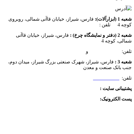
شعبه 1 (ابزارآلات):
فارس، شیراز، خیابان قاآنی شمالی، روبروی
کوچه 4 تلفن :
07137385162
شعبه 2 (دفتر و نمایشگاه چرخ) :
فارس، شیراز، خیابان قاآنی
شمالی، کوچه 4
تلفن:
07132349472
و
07132332354
شعبه 3 :
فارس، شیراز، شهرک صنعتی بزرگ شیراز، میدان دوم،
جنب بانک صنعت و معدن
تلفن:
09025506188
پشتیبانی سایت :
09390612819
پست الکترونیک:
info@charkhabzar.com