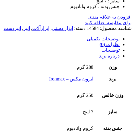
سایز : 7 اینچ
جنس بدنه : کروم وانادیوم
افزودن به علاقه مندی
برای مقایسه اضافه کنید
شناسه محصول:
14584
دسته:
ابزار دستی
,
ابزارآلات
,
انبر
,
انبردست
توضیحات تکمیلی
نظرات (0)
توضیحات
درباره برند
وزن
288 گرم
برند
آیرون مکس – Ironmax
وزن خالص
250 گرم
سایز
7 اینچ
جنس بدنه
کروم وانادیوم