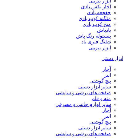
ابزار بنزینی
آچار بکس بادی
جغجغه بادی
منگنه کوب بادی
میخ کوب بادی
بادپاش
پیستوله رنگ پاش
شلنگ فنری باد
ابزار بنزینی
ابزار دستی
آچار
انبر
پیچ گوشتی
سایر ابزار دستی
صفحه های برشی و سایشی
مته و قلم
سایر لوازم جانبی و مصرفی
آچار
انبر
پیچ گوشتی
سایر ابزار دستی
صفحه های برشی و سایشی