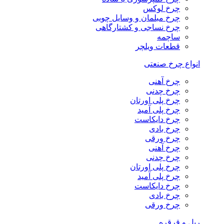
چرخ لوکس
چرخ مبلمان و وسایل چوبی
چرخ نساجی و کشتارگاهی
ساچمه
قطعات ویلچر
انواع چرخ صنعتی
چرخ آهنی
چرخ چدنی
چرخ پلی اورتان
چرخ پلی آمید
چرخ دایکاست
چرخ بادی
چرخ ورقی
چرخ آهنی
چرخ چدنی
چرخ پلی اورتان
چرخ پلی آمید
چرخ دایکاست
چرخ بادی
چرخ ورقی
ریل و قرقره