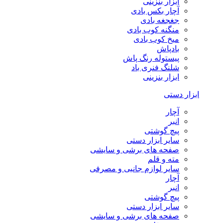
ابزار بنزینی
آچار بکس بادی
جغجغه بادی
منگنه کوب بادی
میخ کوب بادی
بادپاش
پیستوله رنگ پاش
شلنگ فنری باد
ابزار بنزینی
ابزار دستی
آچار
انبر
پیچ گوشتی
سایر ابزار دستی
صفحه های برشی و سایشی
مته و قلم
سایر لوازم جانبی و مصرفی
آچار
انبر
پیچ گوشتی
سایر ابزار دستی
صفحه های برشی و سایشی