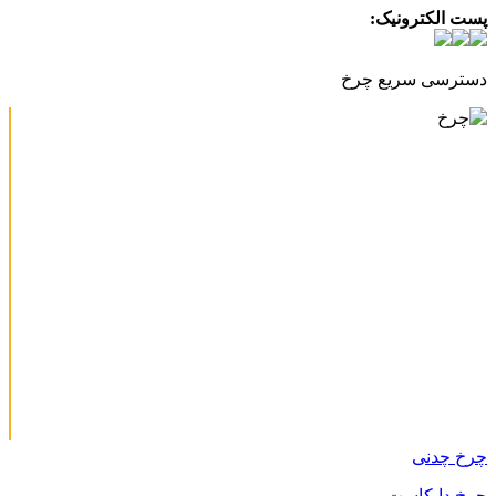
پست الکترونیک:
info@charkhabzar.com
دسترسی سریع چرخ
چرخ چدنی
چرخ دایکاست