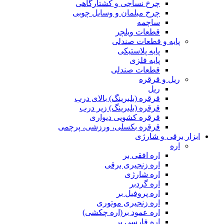
چرخ نساجی و کشتارگاهی
چرخ مبلمان و وسایل چوبی
ساچمه
قطعات ویلچر
پایه و قطعات صندلی
پایه پلاستیکی
پایه فلزی
قطعات صندلی
ریل و قرقره
ریل
قرقره (بلبرینگ) بالای درب
قرقره (بلبرینگ) زیر درب
قرقره کشویی دیواری
قرقره بکسلی، ورزشی، پرچمی
ابزار برقی و شارژی
اره
اره افقی بر
اره زنجیری برقی
اره شارژی
اره گردبر
اره پروفیل بر
اره زنجیری موتوری
اره عمود بر(اره چکشی)
اره فارسی بر