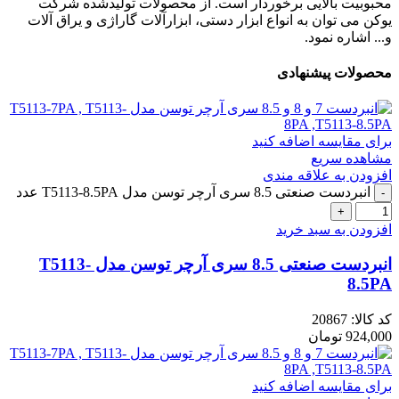
محبوبیت بالایی برخوردار است. از محصولات تولیدشده شرکت
یوکن می توان به انواع ابزار دستی، ابزارآلات گاراژی و یراق آلات
و... اشاره نمود.
محصولات پیشنهادی
برای مقایسه اضافه کنید
مشاهده سریع
افزودن به علاقه مندی
انبردست صنعتی 8.5 سری آرچر توسن مدل T5113-8.5PA عدد
افزودن به سبد خرید
انبردست صنعتی 8.5 سری آرچر توسن مدل T5113-
8.5PA
کد کالا:
20867
924,000
تومان
برای مقایسه اضافه کنید