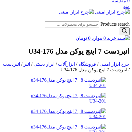
0
مقایسه
منو
Products search
0
موارد
0
تومان
انبردست 7 اینچ یوکن مدل U34-176
چرخ ابزار امینی
/
فروشگاه
/
ابزارآلات
/
ابزار دستی
/
انبر
/
انبردست
/
انبردست 7 اینچ یوکن مدل U34-176