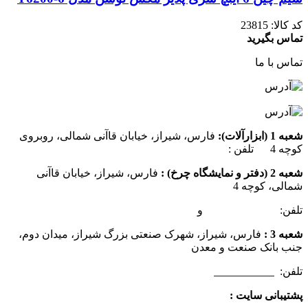
کد کالا:
23815
تماس بگیرید
تماس با ما
شعبه 1 (ابزارآلات):
فارس، شیراز، خیابان قاآنی شمالی، روبروی
کوچه 4 تلفن :
07137385162
شعبه 2 (دفتر و نمایشگاه چرخ) :
فارس، شیراز، خیابان قاآنی
شمالی، کوچه 4
تلفن:
07132349472
و
07132332354
شعبه 3 :
فارس، شیراز، شهرک صنعتی بزرگ شیراز، میدان دوم،
جنب بانک صنعت و معدن
تلفن:
09025506188
پشتیبانی سایت :
09390612819