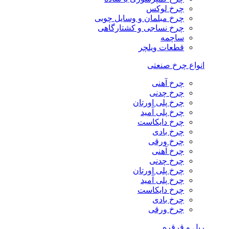
چرخ لوکس
چرخ مبلمان و وسایل چوبی
چرخ نساجی و کشتارگاهی
ساچمه
قطعات ویلچر
انواع چرخ صنعتی
چرخ آهنی
چرخ چدنی
چرخ پلی اورتان
چرخ پلی آمید
چرخ دایکاست
چرخ بادی
چرخ ورقی
چرخ آهنی
چرخ چدنی
چرخ پلی اورتان
چرخ پلی آمید
چرخ دایکاست
چرخ بادی
چرخ ورقی
ریل و قرقره