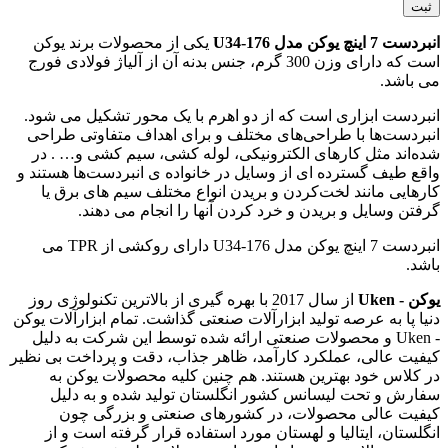
انبردست 7 اینچ یوکن مدل U34-176
یکی از محصولات برند یوکن
است که دارای وزن 300 گرم، جنس بدنه آن از آلیاژ فولادی فورج
می باشد.
انبردست ابزاری است که از دو اهرم با یک محور تشکیل می شود.
انبردست‌ها با طراحی‌های مختلف و برای اهداف متفاوتی طراحی
شده‌اند مثل کارهای الکترونیکی، لوله کشی، سیم کشی و… . در
واقع طیف گسترده ای از وسایل در خانواده ی انبردست‌ها هستند و
کارهایی مانند لخت‌کردن و بریدن انواع مختلف سیم های برق یا
گرفتن وسایل و بریدن و خرد کردن آنها را انجام می ‌دهند.
انبردست 7 اینچ یوکن مدل U34-176 دارای روکشی از TPR می
باشد.
یوکن - Uken
از سال 2017 با بهره گیری از بالاترین تکنولوژی روز
دنیا پا به عرصه تولید ابزارآلات صنعتی گذاشت. تمام ابزارآلات یوکن
- Uken و محصولات صنعتی ارائه شده توسط این شرکت به دلیل
کیفیت عالی، عملکرد کارآمد، ظاهر جذاب، دقت و پرداخت بی نظیر
در کلاس خود بهترین هستند. هم چنین کلیه محصولات یوکن به
سفارش و تحت لیسانس کشور انگلستان تولید شده و به دلیل
کیفیت عالی محصولات، در کشورهای صنعتی و بزرگی چون
انگلستان، ایتالیا و لهستان مورد استفاده قرار گرفته است و از