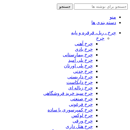
جستجو
منو
دسته بندی ها
چرخ ، ریل، قرقره و پایه
چرخ
چرخ آهنی
چرخ بادی
چرخ بیمارستانی
چرخ پلی آمید
چرخ پلی اورتان
چرخ چدنی
چرخ داربستی
چرخ دایکاست
چرخ زباله ای
چرخ سبد خرید فروشگاهی
چرخ صنعتی
چرخ فرغونی
چرخ کمپرسوری یا ساده
چرخ لوکس
چرخ ورقی
چرخ هتل داری