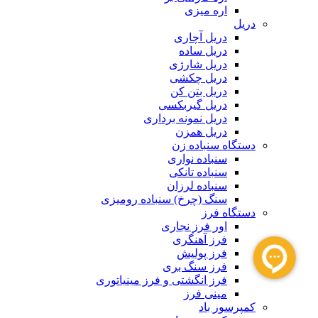
اره میزی
دریل
دریل آچاری
دریل ساده
دریل شارژی
دریل چکشی
دریل بتن کن
دریل گیربکسی
دریل نمونه برداری
دریل همزن
دستگاه سنباده زن
سنباده نواری
سنباده تانکی
سنباده لرزان
سنگ (چرخ) سنباده رومیزی
دستگاه فرز
اور فرز نجاری
فرز آهنگری
فرز پولیش
فرز سنگ بری
فرز انگشتی و فرز مینیاتوری
مینی فرز
کمپرسور باد