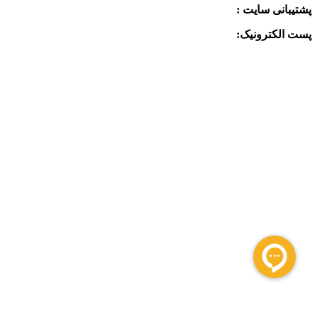
پشتیبانی سایت :
09390612819
پست الکترونیک:
info@charkhabzar.com