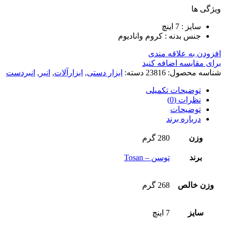
ویژگی ها
سایز : 7 اینچ
جنس بدنه : کروم وانادیوم
افزودن به علاقه مندی
برای مقایسه اضافه کنید
شناسه محصول:
23816
دسته:
ابزار دستی
,
ابزارآلات
,
انبر
,
انبردست
توضیحات تکمیلی
نظرات (0)
توضیحات
درباره برند
وزن
280 گرم
برند
توسن – Tosan
وزن خالص
268 گرم
سایز
7 اینچ