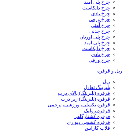
چرخ پلی آمید
چرخ دایکاست
چرخ بادی
چرخ ورقی
چرخ آهنی
چرخ چدنی
چرخ پلی اورتان
چرخ پلی آمید
چرخ دایکاست
چرخ بادی
چرخ ورقی
ریل و قرقره
ریل
بلبرینگ تعادل
قرقره (بلبرینگ) بالای درب
قرقره (بلبرینگ) زیر درب
قرقره بکسلی، ورزشی، پرچمی
قرقره رولیک
قرقره کشتارگاهی
قرقره کشویی دیواری
قلاب کارابین