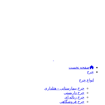
صفحه نخست
چرخ
انواع چرخ
چرخ بیمارستانی – هتلداری
چرخ داربستی
چرخ زباله ای
چرخ فروشگاهی