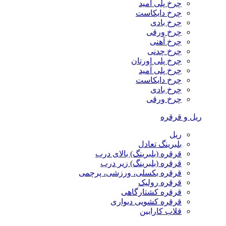
چرخ پلی آمید
چرخ دایکاست
چرخ بادی
چرخ ورقی
چرخ آهنی
چرخ چدنی
چرخ پلی اورتان
چرخ پلی آمید
چرخ دایکاست
چرخ بادی
چرخ ورقی
ریل و قرقره
ریل
بلبرینگ تعادل
قرقره (بلبرینگ) بالای درب
قرقره (بلبرینگ) زیر درب
قرقره بکسلی، ورزشی، پرچمی
قرقره رولیک
قرقره کشتارگاهی
قرقره کشویی دیواری
قلاب کارابین