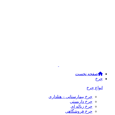
صفحه نخست
چرخ
انواع چرخ
چرخ بیمارستانی – هتلداری
چرخ داربستی
چرخ زباله ای
چرخ فروشگاهی