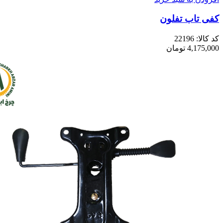
کفی تاب تفلون
کد کالا:
22196
4,175,000
تومان