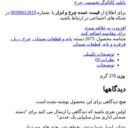
دانلود کاتالوگ تخصصی چرخ
برای اطلاع از
قیمت عمده چرخ و ابزار
با شماره
09390612819
در
شبکه های اجتماعی در ارتباط باشید.
افزودن به علاقه مندی
برای مقایسه اضافه کنید
شناسه محصول:
2675
دسته:
پایه و قطعات صندلی
,
چرخ ، ریل،
قرقره و پایه
,
قطعات صندلی
توضیحات تکمیلی
نظرات (0)
توضیحات
وزن
378 گرم
دیدگاهها
هیچ دیدگاهی برای این محصول نوشته نشده است.
اولین نفری باشید که دیدگاهی را ارسال می کنید برای “دسته
صندلی اداری مدل سایپایی یک عددی”
نشانی ایمیل شما منتشر نخواهد شد.
بخش‌های موردنیاز