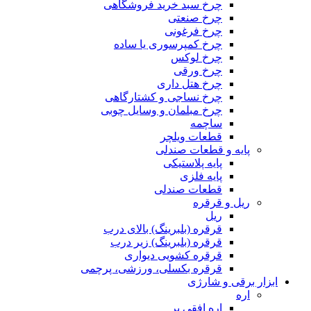
چرخ سبد خرید فروشگاهی
چرخ صنعتی
چرخ فرغونی
چرخ کمپرسوری یا ساده
چرخ لوکس
چرخ ورقی
چرخ هتل داری
چرخ نساجی و کشتارگاهی
چرخ مبلمان و وسایل چوبی
ساچمه
قطعات ویلچر
پایه و قطعات صندلی
پایه پلاستیکی
پایه فلزی
قطعات صندلی
ریل و قرقره
ریل
قرقره (بلبرینگ) بالای درب
قرقره (بلبرینگ) زیر درب
قرقره کشویی دیواری
قرقره بکسلی، ورزشی، پرچمی
ابزار برقی و شارژی
اره
اره افقی بر