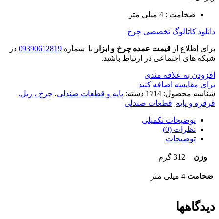
ضخامت : 4 میلی متر
دانلود کاتالوگ تخصصی چرخ
برای اطلاع از
قیمت عمده چرخ و ابزار
با شماره
09390612819
در
شبکه های اجتماعی در ارتباط باشید.
افزودن به علاقه مندی
برای مقایسه اضافه کنید
شناسه محصول:
1714
دسته:
پایه و قطعات صندلی
,
چرخ ، ریل،
قرقره و پایه
,
قطعات صندلی
توضیحات تکمیلی
نظرات (0)
توضیحات
وزن
312 گرم
ضخامت
4 میلی متر
دیدگاهها