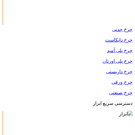
چرخ چدنی
چرخ دایکاست
چرخ پلی آمید
چرخ پلی اورتان
چرخ داربستی
چرخ ورقی
چرخ صنعتی
دسترسی سریع ابزار