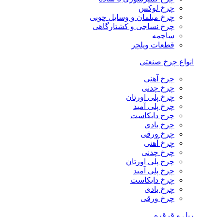
چرخ لوکس
چرخ مبلمان و وسایل چوبی
چرخ نساجی و کشتارگاهی
ساچمه
قطعات ویلچر
انواع چرخ صنعتی
چرخ آهنی
چرخ چدنی
چرخ پلی اورتان
چرخ پلی آمید
چرخ دایکاست
چرخ بادی
چرخ ورقی
چرخ آهنی
چرخ چدنی
چرخ پلی اورتان
چرخ پلی آمید
چرخ دایکاست
چرخ بادی
چرخ ورقی
ریل و قرقره