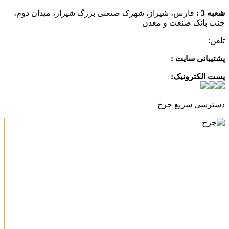
شعبه 3 :
فارس، شیراز، شهرک صنعتی بزرگ شیراز، میدان دوم،
جنب بانک صنعت و معدن
تلفن:
09025506188
پشتیبانی سایت :
09390612819
پست الکترونیک:
info@charkhabzar.com
دسترسی سریع چرخ