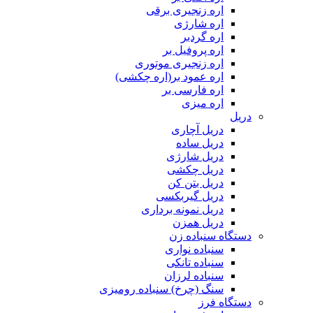
اره زنجیری برقی
اره شارژی
اره گردبر
اره پروفیل بر
اره زنجیری موتوری
اره عمود بر(اره چکشی)
اره فارسی بر
اره میزی
دریل
دریل آچاری
دریل ساده
دریل شارژی
دریل چکشی
دریل بتن کن
دریل گیربکسی
دریل نمونه برداری
دریل همزن
دستگاه سنباده زن
سنباده نواری
سنباده تانکی
سنباده لرزان
سنگ (چرخ) سنباده رومیزی
دستگاه فرز