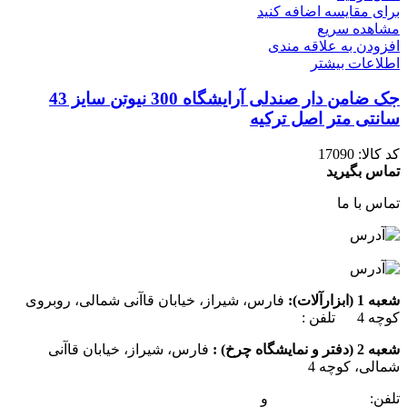
برای مقایسه اضافه کنید
مشاهده سریع
افزودن به علاقه مندی
اطلاعات بیشتر
جک ضامن دار صندلی آرایشگاه 300 نیوتن سایز 43
سانتی متر اصل ترکیه
کد کالا:
17090
تماس بگیرید
تماس با ما
شعبه 1 (ابزارآلات):
فارس، شیراز، خیابان قاآنی شمالی، روبروی
کوچه 4 تلفن :
07137385162
شعبه 2 (دفتر و نمایشگاه چرخ) :
فارس، شیراز، خیابان قاآنی
شمالی، کوچه 4
تلفن:
07132349472
و
07132332354