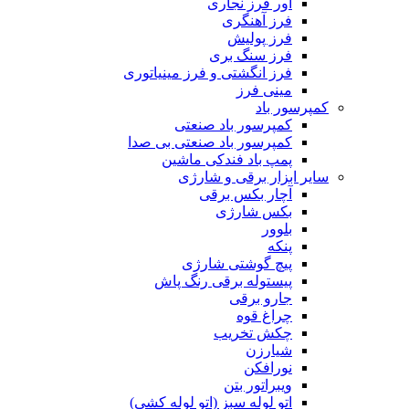
اور فرز نجاری
فرز آهنگری
فرز پولیش
فرز سنگ بری
فرز انگشتی و فرز مینیاتوری
مینی فرز
کمپرسور باد
کمپرسور باد صنعتی
کمپرسور باد صنعتی بی صدا
پمپ باد فندکی ماشین
سایر ابزار برقی و شارژی
آچار بکس برقی
بکس شارژی
بلوور
پنکه
پیچ گوشتی شارژی
پیستوله برقی رنگ پاش
جارو برقی
چراغ قوه
چکش تخریب
شیارزن
نورافکن
ویبراتور بتن
اتو لوله سبز (اتو لوله کشی)