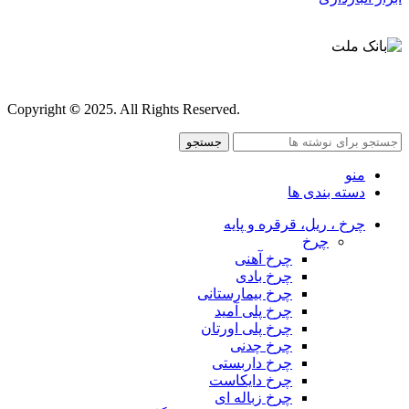
قوانین و مقررات
Copyright
©
2025. All Rights Reserved.
جستجو
منو
دسته بندی ها
چرخ ، ریل، قرقره و پایه
چرخ
چرخ آهنی
چرخ بادی
چرخ بیمارستانی
چرخ پلی آمید
چرخ پلی اورتان
چرخ چدنی
چرخ داربستی
چرخ دایکاست
چرخ زباله ای