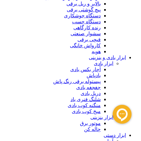
بالابر و ریل برقی
پیچ گوشتی برقی
دستگاه جوشکاری
دستگاه چسب
رنده کارگاهی
سشوار صنعتی
قیچی برقی
کارواش خانگی
هویه
ابزار بادی و بنزینی
ابزار بادی
آچار بکس بادی
بادپاش
پیستوله برقی رنگ پاش
جغجغه بادی
دریل بادی
شلنگ فنری باد
منگنه کوب بادی
میخ کوب بادی
ابزار بنزینی
موتور برق
چاله کن
ابزار دستی