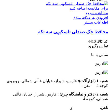
برای مقایسه اضافه کنید
مشاهده سریع
افزودن به علاقه مندی
اطلاعات بیشتر
محافظ جک صندلی تلسکوپی سه تکه
کد کالا:
4410
تماس بگیرید
تماس با ما
شعبه 1 (ابزارآلات):
فارس، شیراز، خیابان قاآنی شمالی، روبروی
کوچه 4 تلفن :
07137385162
شعبه 2 (دفتر و نمایشگاه چرخ) :
فارس، شیراز، خیابان قاآنی
شمالی، کوچه 4
تلفن:
07132349472
و
07132332354