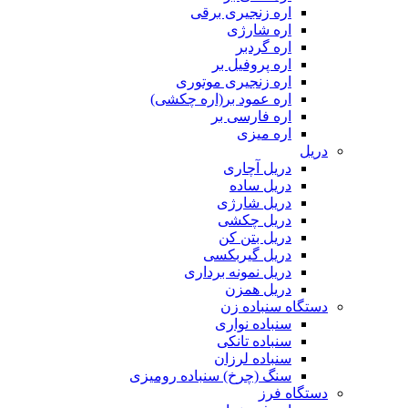
اره زنجیری برقی
اره شارژی
اره گردبر
اره پروفیل بر
اره زنجیری موتوری
اره عمود بر(اره چکشی)
اره فارسی بر
اره میزی
دریل
دریل آچاری
دریل ساده
دریل شارژی
دریل چکشی
دریل بتن کن
دریل گیربکسی
دریل نمونه برداری
دریل همزن
دستگاه سنباده زن
سنباده نواری
سنباده تانکی
سنباده لرزان
سنگ (چرخ) سنباده رومیزی
دستگاه فرز