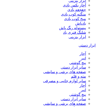
ابزار بنزینی
آچار بکس بادی
جغجغه بادی
منگنه کوب بادی
میخ کوب بادی
بادپاش
پیستوله رنگ پاش
شلنگ فنری باد
ابزار بنزینی
ابزار دستی
آچار
انبر
پیچ گوشتی
سایر ابزار دستی
صفحه های برشی و سایشی
مته و قلم
سایر لوازم جانبی و مصرفی
آچار
انبر
پیچ گوشتی
سایر ابزار دستی
صفحه های برشی و سایشی