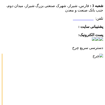
شعبه 3 :
فارس، شیراز، شهرک صنعتی بزرگ شیراز، میدان دوم،
جنب بانک صنعت و معدن
تلفن:
09025506188
پشتیبانی سایت :
09390612819
پست الکترونیک:
info@charkhabzar.com
دسترسی سریع چرخ