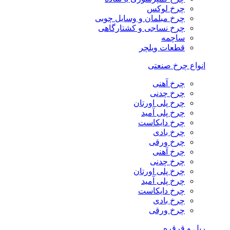
چرخ لوکس
چرخ مبلمان و وسایل چوبی
چرخ نساجی و کشتارگاهی
ساچمه
قطعات ویلچر
انواع چرخ صنعتی
چرخ آهنی
چرخ چدنی
چرخ پلی اورتان
چرخ پلی آمید
چرخ دایکاست
چرخ بادی
چرخ ورقی
چرخ آهنی
چرخ چدنی
چرخ پلی اورتان
چرخ پلی آمید
چرخ دایکاست
چرخ بادی
چرخ ورقی
ریل و قرقره