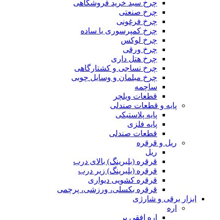
چرخ سبد خرید فروشگاهی
چرخ صنعتی
چرخ فرغونی
چرخ کمپرسوری یا ساده
چرخ لوکس
چرخ ورقی
چرخ هتل داری
چرخ نساجی و کشتارگاهی
چرخ مبلمان و وسایل چوبی
ساچمه
قطعات ویلچر
پایه و قطعات صندلی
پایه پلاستیکی
پایه فلزی
قطعات صندلی
ریل و قرقره
ریل
قرقره (بلبرینگ) بالای درب
قرقره (بلبرینگ) زیر درب
قرقره کشویی دیواری
قرقره بکسلی، ورزشی، پرچمی
ابزار برقی و شارژی
اره
اره افقی بر