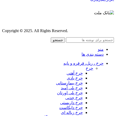
قوانین و مقررات
Copyright
©
2025. All Rights Reserved.
جستجو
منو
دسته بندی ها
چرخ ، ریل، قرقره و پایه
چرخ
چرخ آهنی
چرخ بادی
چرخ بیمارستانی
چرخ پلی آمید
چرخ پلی اورتان
چرخ چدنی
چرخ داربستی
چرخ دایکاست
چرخ زباله ای