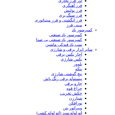
اور فرز نجاری
فرز آهنگری
فرز پولیش
فرز سنگ بری
فرز انگشتی و فرز مینیاتوری
مینی فرز
کمپرسور باد
کمپرسور باد صنعتی
کمپرسور باد صنعتی بی صدا
پمپ باد فندکی ماشین
سایر ابزار برقی و شارژی
آچار بکس برقی
بکس شارژی
بلوور
پنکه
پیچ گوشتی شارژی
پیستوله برقی رنگ پاش
جارو برقی
چراغ قوه
چکش تخریب
شیارزن
نورافکن
ویبراتور بتن
اتو لوله سبز (اتو لوله کشی)