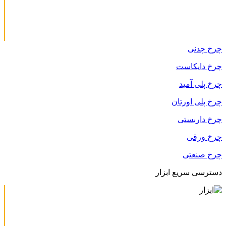
چرخ چدنی
چرخ دایکاست
چرخ پلی آمید
چرخ پلی اورتان
چرخ داربستی
چرخ ورقی
چرخ صنعتی
دسترسی سریع ابزار