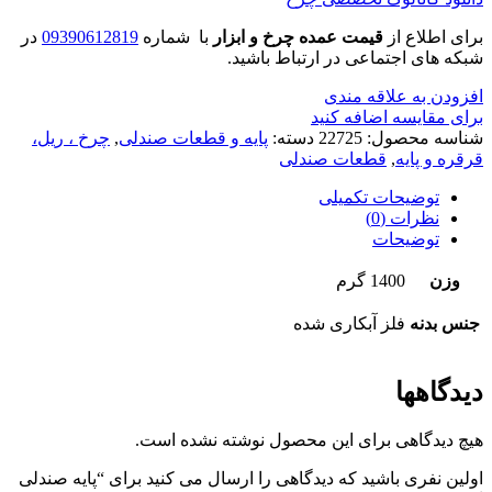
برای اطلاع از
قیمت عمده چرخ و ابزار
با شماره
09390612819
در
شبکه های اجتماعی در ارتباط باشید.
افزودن به علاقه مندی
برای مقایسه اضافه کنید
شناسه محصول:
22725
دسته:
پایه و قطعات صندلی
,
چرخ ، ریل،
قرقره و پایه
,
قطعات صندلی
توضیحات تکمیلی
نظرات (0)
توضیحات
وزن
1400 گرم
جنس بدنه
فلز آبکاری شده
دیدگاهها
هیچ دیدگاهی برای این محصول نوشته نشده است.
اولین نفری باشید که دیدگاهی را ارسال می کنید برای “پایه صندلی