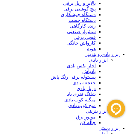
بالابر و ریل برقی
پیچ گوشتی برقی
دستگاه جوشکاری
دستگاه چسب
رنده کارگاهی
سشوار صنعتی
قیچی برقی
کارواش خانگی
هویه
ابزار بادی و بنزینی
ابزار بادی
آچار بکس بادی
بادپاش
پیستوله برقی رنگ پاش
جغجغه بادی
دریل بادی
شلنگ فنری باد
منگنه کوب بادی
میخ کوب بادی
ابزار بنزینی
موتور برق
چاله کن
ابزار دستی
آچار