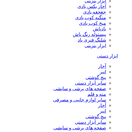
ابزار بنزینی
آچار بکس بادی
جغجغه بادی
منگنه کوب بادی
میخ کوب بادی
بادپاش
پیستوله رنگ پاش
شلنگ فنری باد
ابزار بنزینی
ابزار دستی
آچار
انبر
پیچ گوشتی
سایر ابزار دستی
صفحه های برشی و سایشی
مته و قلم
سایر لوازم جانبی و مصرفی
آچار
انبر
پیچ گوشتی
سایر ابزار دستی
صفحه های برشی و سایشی