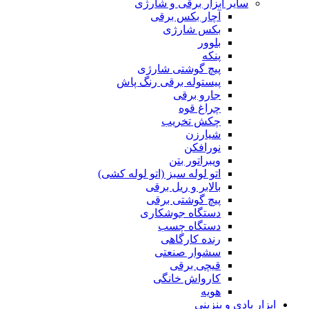
سایر ابزار برقی و شارژی
آچار بکس برقی
بکس شارژی
بلوور
پنکه
پیچ گوشتی شارژی
پیستوله برقی رنگ پاش
جارو برقی
چراغ قوه
چکش تخریب
شیارزن
نورافکن
ویبراتور بتن
اتو لوله سبز (اتو لوله کشی)
بالابر و ریل برقی
پیچ گوشتی برقی
دستگاه جوشکاری
دستگاه چسب
رنده کارگاهی
سشوار صنعتی
قیچی برقی
کارواش خانگی
هویه
ابزار بادی و بنزینی