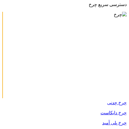
دسترسی سریع چرخ
چرخ چدنی
چرخ دایکاست
چرخ پلی آمید