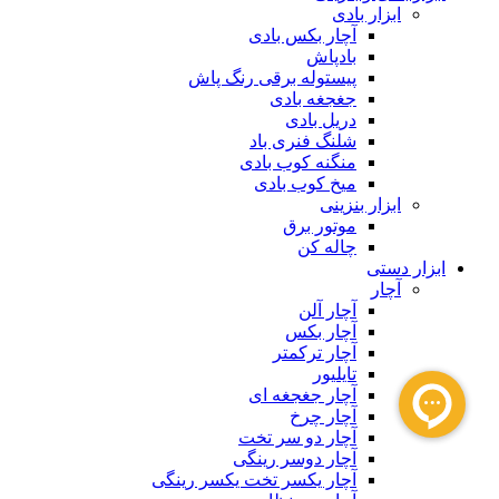
ابزار بادی
آچار بکس بادی
بادپاش
پیستوله برقی رنگ پاش
جغجغه بادی
دریل بادی
شلنگ فنری باد
منگنه کوب بادی
میخ کوب بادی
ابزار بنزینی
موتور برق
چاله کن
ابزار دستی
آچار
آچار آلن
آچار بکس
آچار ترکمتر
تایلیور
آچار جغجغه ای
آچار چرخ
آچار دو سر تخت
آچار دوسر رینگی
آچار یکسر تخت یکسر رینگی