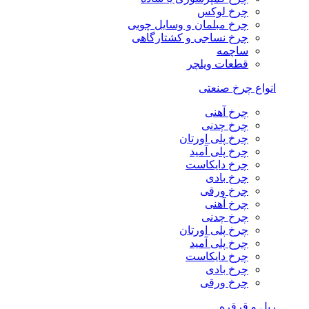
چرخ لوکس
چرخ مبلمان و وسایل چوبی
چرخ نساجی و کشتارگاهی
ساچمه
قطعات ویلچر
انواع چرخ صنعتی
چرخ آهنی
چرخ چدنی
چرخ پلی اورتان
چرخ پلی آمید
چرخ دایکاست
چرخ بادی
چرخ ورقی
چرخ آهنی
چرخ چدنی
چرخ پلی اورتان
چرخ پلی آمید
چرخ دایکاست
چرخ بادی
چرخ ورقی
ریل و قرقره