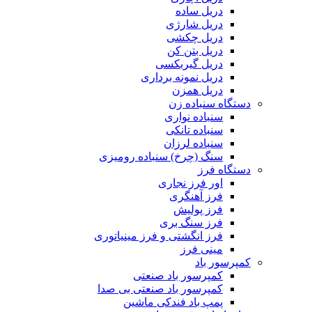
دریل ساده
دریل شارژی
دریل چکشی
دریل بتن کن
دریل گیربکسی
دریل نمونه برداری
دریل همزن
دستگاه سنباده زن
سنباده نواری
سنباده تانکی
سنباده لرزان
سنگ (چرخ) سنباده رومیزی
دستگاه فرز
اور فرز نجاری
فرز آهنگری
فرز پولیش
فرز سنگ بری
فرز انگشتی و فرز مینیاتوری
مینی فرز
کمپرسور باد
کمپرسور باد صنعتی
کمپرسور باد صنعتی بی صدا
پمپ باد فندکی ماشین