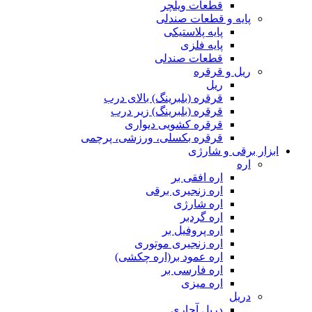
قطعات ویلچر
پایه و قطعات صندلی
پایه پلاستیکی
پایه فلزی
قطعات صندلی
ریل و قرقره
ریل
قرقره (بلبرینگ) بالای درب
قرقره (بلبرینگ) زیر درب
قرقره کشویی دیواری
قرقره بکسلی، ورزشی، پرچمی
ابزار برقی و شارژی
اره
اره افقی بر
اره زنجیری برقی
اره شارژی
اره گردبر
اره پروفیل بر
اره زنجیری موتوری
اره عمود بر(اره چکشی)
اره فارسی بر
اره میزی
دریل
دریل آچاری