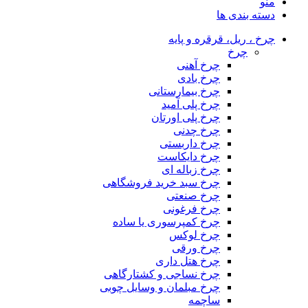
منو
دسته بندی ها
چرخ ، ریل، قرقره و پایه
چرخ
چرخ آهنی
چرخ بادی
چرخ بیمارستانی
چرخ پلی آمید
چرخ پلی اورتان
چرخ چدنی
چرخ داربستی
چرخ دایکاست
چرخ زباله ای
چرخ سبد خرید فروشگاهی
چرخ صنعتی
چرخ فرغونی
چرخ کمپرسوری یا ساده
چرخ لوکس
چرخ ورقی
چرخ هتل داری
چرخ نساجی و کشتارگاهی
چرخ مبلمان و وسایل چوبی
ساچمه