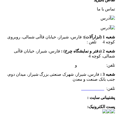
تماس با ما
شعبه 1 (ابزارآلات):
فارس، شیراز، خیابان قاآنی شمالی، روبروی
کوچه 4 تلفن :
07137385162
شعبه 2 (دفتر و نمایشگاه چرخ) :
فارس، شیراز، خیابان قاآنی
شمالی، کوچه 4
تلفن:
07132349472
و
07132332354
شعبه 3 :
فارس، شیراز، شهرک صنعتی بزرگ شیراز، میدان دوم،
جنب بانک صنعت و معدن
تلفن:
09025506188
پشتیبانی سایت :
09390612819
پست الکترونیک:
info@charkhabzar.com