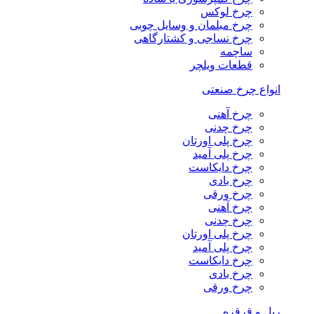
چرخ لوکس
چرخ مبلمان و وسایل چوبی
چرخ نساجی و کشتارگاهی
ساچمه
قطعات ویلچر
انواع چرخ صنعتی
چرخ آهنی
چرخ چدنی
چرخ پلی اورتان
چرخ پلی آمید
چرخ دایکاست
چرخ بادی
چرخ ورقی
چرخ آهنی
چرخ چدنی
چرخ پلی اورتان
چرخ پلی آمید
چرخ دایکاست
چرخ بادی
چرخ ورقی
ریل و قرقره