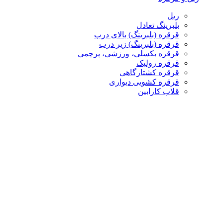
ریل
بلبرینگ تعادل
قرقره (بلبرینگ) بالای درب
قرقره (بلبرینگ) زیر درب
قرقره بکسلی، ورزشی، پرچمی
قرقره رولیک
قرقره کشتارگاهی
قرقره کشویی دیواری
قلاب کارابین