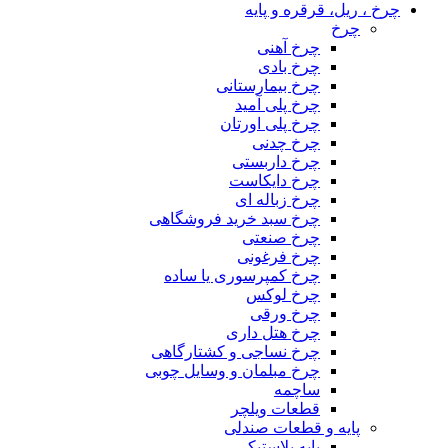
چرخ ، ریل، قرقره و پایه
چرخ
چرخ آهنی
چرخ بادی
چرخ بیمارستانی
چرخ پلی آمید
چرخ پلی اورتان
چرخ چدنی
چرخ داربستی
چرخ دایکاست
چرخ زباله ای
چرخ سبد خرید فروشگاهی
چرخ صنعتی
چرخ فرغونی
چرخ کمپرسوری یا ساده
چرخ لوکس
چرخ ورقی
چرخ هتل داری
چرخ نساجی و کشتارگاهی
چرخ مبلمان و وسایل چوبی
ساچمه
قطعات ویلچر
پایه و قطعات صندلی
پایه پلاستیکی