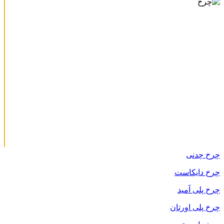
چرخ چدنی
چرخ دایکاست
چرخ پلی آمید
چرخ پلی اورتان