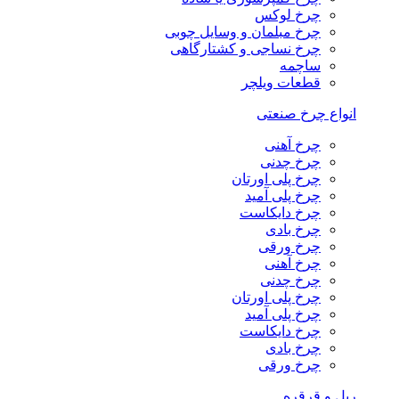
چرخ لوکس
چرخ مبلمان و وسایل چوبی
چرخ نساجی و کشتارگاهی
ساچمه
قطعات ویلچر
انواع چرخ صنعتی
چرخ آهنی
چرخ چدنی
چرخ پلی اورتان
چرخ پلی آمید
چرخ دایکاست
چرخ بادی
چرخ ورقی
چرخ آهنی
چرخ چدنی
چرخ پلی اورتان
چرخ پلی آمید
چرخ دایکاست
چرخ بادی
چرخ ورقی
ریل و قرقره