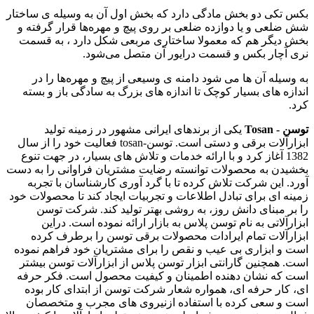
بکس‌ تکی دو بخش مادگی دارد که بخش اول آن به وسیله ی ساختار
شش ضلعی و یا دوازده ضلعی بر روی پیچ و مهره‌ها قرار گرفته و
بخش دیگر هم که معمولا ساختاری مربعی شکل دارد ، به قسمت
نری آچار بکس و قسمت درایور آن متصل می‌شود.
به وسیله آن ها می شود دامنه ی وسیعی از پیچ و مهره‌ها را در
اندازه های بسیار کوچک تا اندازه های بزرگ به سادگی باز و بسته
کرد.
توسن - Tosan
یکی از برندهای ایرانی مشهور در زمینه تولید
ابزارآلات برقی و دستی است. توسن-tosan فعالیت خود را از سال
1382 آغاز کرد و با ارائه خدمات و تلاش های بسیار، در جهت تنوع
بخشیدن به محصولات توانسته رضایت مشتریان فراوانی را به دست
آورد. این شرکت تلاش کرده تا با گرد آوری کارشناسان با تجربه
زمینه ای برای تبادل اطلاعات و تجربیات ایجاد کند تا محصولات خود
را بر مبنای دانش روز، به روشی بهتر تولید کند. شرکت توسن
ابزارآلاتی به نام توسن پلاس به بازار ارائه نموده است. دراین
ابزارآلات تمام ایرادات محصولات برقی توسن را برطرف کرده
است و ابزاری بی عیب و نقص را برای مشتریان خود فراهم نموده
است. همچنین گارانتی ابزار توسن پلاس از ابزارآلات توسن بیشتر
است که نشان دهنده اطمینان و کیفیت محصول است. فکر حرفه
ای، کار حرفه ای، همواره شعار شرکت توسن از ابتدای کار بوده
است و سعی کرده با استفاده ازنیروی های مجرب و متخصصان