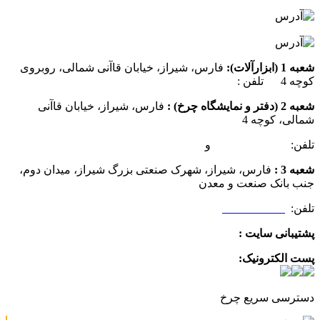
شعبه 1 (ابزارآلات):
فارس، شیراز، خیابان قاآنی شمالی، روبروی
کوچه 4 تلفن :
07137385162
شعبه 2 (دفتر و نمایشگاه چرخ) :
فارس، شیراز، خیابان قاآنی
شمالی، کوچه 4
تلفن:
07132349472
و
07132332354
شعبه 3 :
فارس، شیراز، شهرک صنعتی بزرگ شیراز، میدان دوم،
جنب بانک صنعت و معدن
تلفن:
09025506188
پشتیبانی سایت :
09390612819
پست الکترونیک:
info@charkhabzar.com
دسترسی سریع چرخ