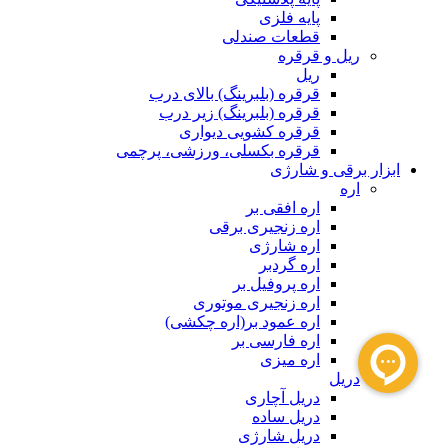
پایه فلزی
قطعات صندلی
ریل و قرقره
ریل
قرقره (بلبرینگ) بالای درب
قرقره (بلبرینگ) زیر درب
قرقره کشویی دیواری
قرقره بکسلی، ورزشی، پرچمی
ابزار برقی و شارژی
اره
اره افقی بر
اره زنجیری برقی
اره شارژی
اره گردبر
اره پروفیل بر
اره زنجیری موتوری
اره عمود بر(اره چکشی)
اره فارسی بر
اره میزی
دریل
دریل آچاری
دریل ساده
دریل شارژی