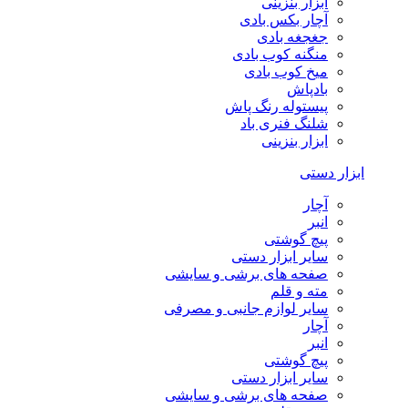
ابزار بنزینی
آچار بکس بادی
جغجغه بادی
منگنه کوب بادی
میخ کوب بادی
بادپاش
پیستوله رنگ پاش
شلنگ فنری باد
ابزار بنزینی
ابزار دستی
آچار
انبر
پیچ گوشتی
سایر ابزار دستی
صفحه های برشی و سایشی
مته و قلم
سایر لوازم جانبی و مصرفی
آچار
انبر
پیچ گوشتی
سایر ابزار دستی
صفحه های برشی و سایشی