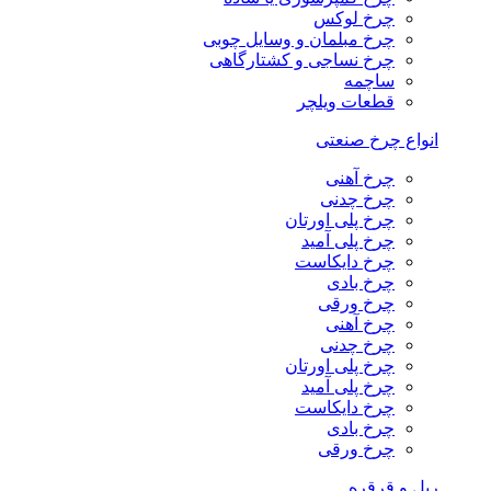
چرخ لوکس
چرخ مبلمان و وسایل چوبی
چرخ نساجی و کشتارگاهی
ساچمه
قطعات ویلچر
انواع چرخ صنعتی
چرخ آهنی
چرخ چدنی
چرخ پلی اورتان
چرخ پلی آمید
چرخ دایکاست
چرخ بادی
چرخ ورقی
چرخ آهنی
چرخ چدنی
چرخ پلی اورتان
چرخ پلی آمید
چرخ دایکاست
چرخ بادی
چرخ ورقی
ریل و قرقره