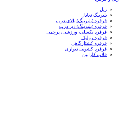
ریل
بلبرینگ تعادل
قرقره (بلبرینگ) بالای درب
قرقره (بلبرینگ) زیر درب
قرقره بکسلی، ورزشی، پرچمی
قرقره رولیک
قرقره کشتارگاهی
قرقره کشویی دیواری
قلاب کارابین