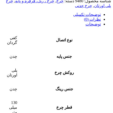
شناسه محصول:
9480
دسته:
چرخ
,
چرخ ، ریل، قرقره و پایه
,
چرخ
پلی اورتان
,
چرخ چدنی
توضیحات تکمیلی
نظرات (0)
توضیحات
کفی
نوع اتصال
گردان
جنس پایه
چدن
پلی
روکش چرخ
اورتان
جنس رینگ
چدن
130
قطر چرخ
میلی
متر