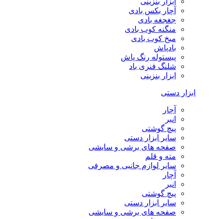
ابزار بنزینی
آچار بکس بادی
جغجغه بادی
منگنه کوب بادی
میخ کوب بادی
بادپاش
پیستوله رنگ پاش
شلنگ فنری باد
ابزار بنزینی
ابزار دستی
آچار
انبر
پیچ گوشتی
سایر ابزار دستی
صفحه های برشی و سایشی
مته و قلم
سایر لوازم جانبی و مصرفی
آچار
انبر
پیچ گوشتی
سایر ابزار دستی
صفحه های برشی و سایشی