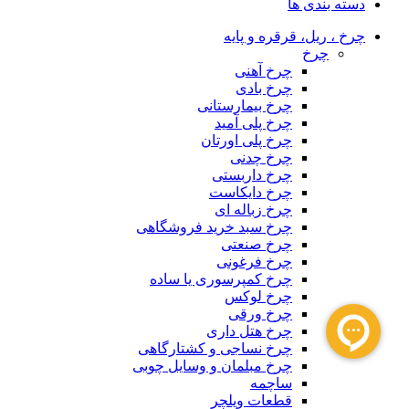
دسته بندی ها
چرخ ، ریل، قرقره و پایه
چرخ
چرخ آهنی
چرخ بادی
چرخ بیمارستانی
چرخ پلی آمید
چرخ پلی اورتان
چرخ چدنی
چرخ داربستی
چرخ دایکاست
چرخ زباله ای
چرخ سبد خرید فروشگاهی
چرخ صنعتی
چرخ فرغونی
چرخ کمپرسوری یا ساده
چرخ لوکس
چرخ ورقی
چرخ هتل داری
چرخ نساجی و کشتارگاهی
چرخ مبلمان و وسایل چوبی
ساچمه
قطعات ویلچر