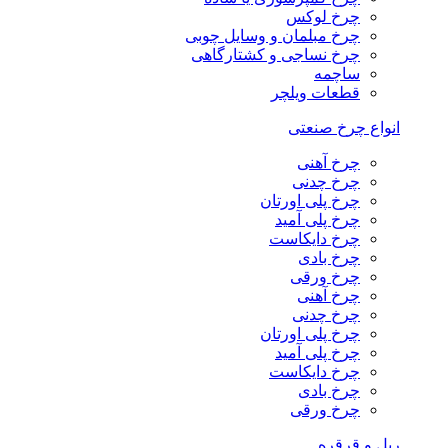
چرخ لوکس
چرخ مبلمان و وسایل چوبی
چرخ نساجی و کشتارگاهی
ساچمه
قطعات ویلچر
انواع چرخ صنعتی
چرخ آهنی
چرخ چدنی
چرخ پلی اورتان
چرخ پلی آمید
چرخ دایکاست
چرخ بادی
چرخ ورقی
چرخ آهنی
چرخ چدنی
چرخ پلی اورتان
چرخ پلی آمید
چرخ دایکاست
چرخ بادی
چرخ ورقی
ریل و قرقره