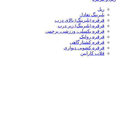
ریل
بلبرینگ تعادل
قرقره (بلبرینگ) بالای درب
قرقره (بلبرینگ) زیر درب
قرقره بکسلی، ورزشی، پرچمی
قرقره رولیک
قرقره کشتارگاهی
قرقره کشویی دیواری
قلاب کارابین