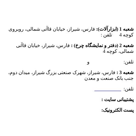
شعبه 1 (ابزارآلات):
فارس، شیراز، خیابان قاآنی شمالی، روبروی
کوچه 4 تلفن :
07137385162
شعبه 2 (دفتر و نمایشگاه چرخ) :
فارس، شیراز، خیابان قاآنی
شمالی، کوچه 4
تلفن:
07132349472
و
07132332354
شعبه 3 :
فارس، شیراز، شهرک صنعتی بزرگ شیراز، میدان دوم،
جنب بانک صنعت و معدن
تلفن:
09025506188
پشتیبانی سایت :
09390612819
پست الکترونیک:
info@charkhabzar.com