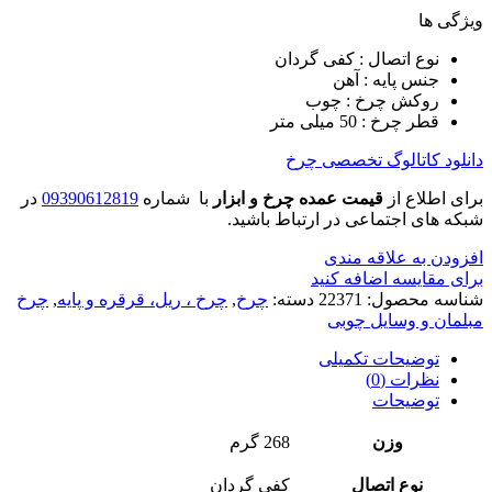
ویژگی ها
نوع اتصال : کفی گردان
جنس پایه : آهن
روکش چرخ : چوب
قطر چرخ : 50 میلی متر
دانلود کاتالوگ تخصصی چرخ
برای اطلاع از
قیمت عمده چرخ و ابزار
با شماره
09390612819
در
شبکه های اجتماعی در ارتباط باشید.
افزودن به علاقه مندی
برای مقایسه اضافه کنید
شناسه محصول:
22371
دسته:
چرخ
,
چرخ ، ریل، قرقره و پایه
,
چرخ
مبلمان و وسایل چوبی
توضیحات تکمیلی
نظرات (0)
توضیحات
وزن
268 گرم
نوع اتصال
کفی گردان