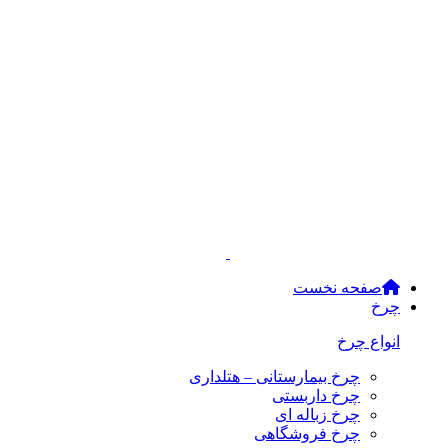
صفحه نخست
چرخ
انواع چرخ
چرخ بیمارستانی – هتلداری
چرخ داربستی
چرخ زباله ای
چرخ فروشگاهی