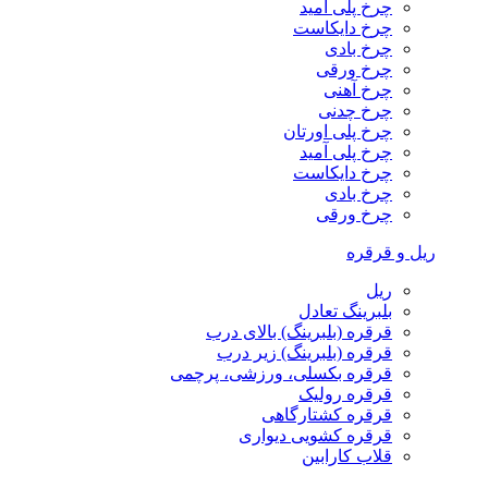
چرخ پلی آمید
چرخ دایکاست
چرخ بادی
چرخ ورقی
چرخ آهنی
چرخ چدنی
چرخ پلی اورتان
چرخ پلی آمید
چرخ دایکاست
چرخ بادی
چرخ ورقی
ریل و قرقره
ریل
بلبرینگ تعادل
قرقره (بلبرینگ) بالای درب
قرقره (بلبرینگ) زیر درب
قرقره بکسلی، ورزشی، پرچمی
قرقره رولیک
قرقره کشتارگاهی
قرقره کشویی دیواری
قلاب کارابین