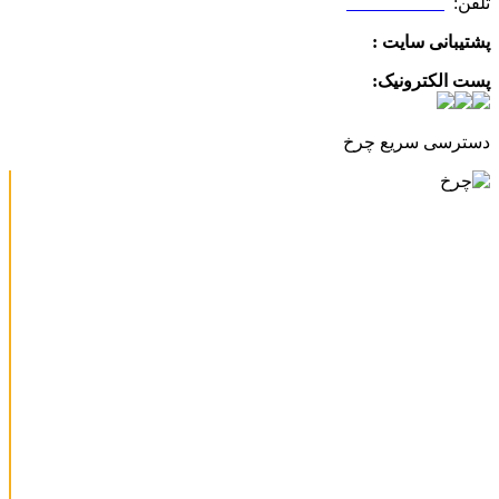
تلفن:
09025506188
پشتیبانی سایت :
09390612819
پست الکترونیک:
info@charkhabzar.com
دسترسی سریع چرخ