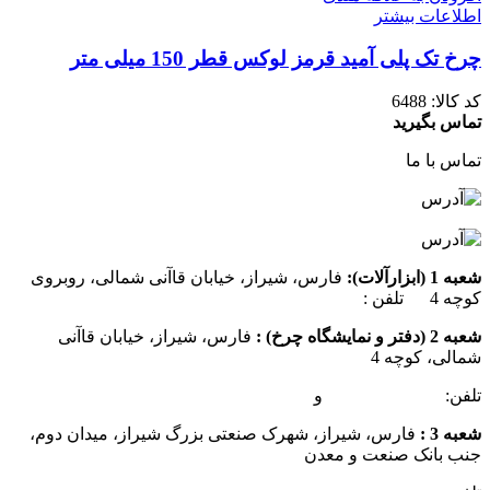
اطلاعات بیشتر
چرخ تک پلی آمید قرمز لوکس قطر 150 میلی متر
کد کالا:
6488
تماس بگیرید
تماس با ما
شعبه 1 (ابزارآلات):
فارس، شیراز، خیابان قاآنی شمالی، روبروی
کوچه 4 تلفن :
07137385162
شعبه 2 (دفتر و نمایشگاه چرخ) :
فارس، شیراز، خیابان قاآنی
شمالی، کوچه 4
تلفن:
07132349472
و
07132332354
شعبه 3 :
فارس، شیراز، شهرک صنعتی بزرگ شیراز، میدان دوم،
جنب بانک صنعت و معدن