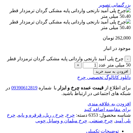
بزرگنمایی تصویر
262,000
تومان
موجود در انبار
چرخ پلی آمید نارنجی وارداتی پایه مشکی گردان ترمزدار قطر
50 میلی متر عدد
افزودن به سبد خرید
دانلود کاتالوگ تخصصی چرخ
برای اطلاع از
قیمت عمده چرخ و ابزار
با شماره
09390612819
در
شبکه های اجتماعی در ارتباط باشید.
افزودن به علاقه مندی
برای مقایسه اضافه کنید
شناسه محصول:
6353
دسته:
چرخ
,
چرخ ، ریل، قرقره و پایه
,
چرخ
پلی آمید
,
چرخ صنعتی
,
چرخ مبلمان و وسایل چوبی
توضیحات تکمیلی