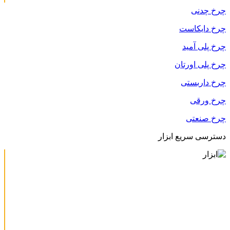
چرخ چدنی
چرخ دایکاست
چرخ پلی آمید
چرخ پلی اورتان
چرخ داربستی
چرخ ورقی
چرخ صنعتی
دسترسی سریع ابزار