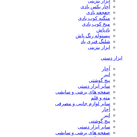
ابزار بنزینی
آچار بکس بادی
جغجغه بادی
منگنه کوب بادی
میخ کوب بادی
بادپاش
پیستوله رنگ پاش
شلنگ فنری باد
ابزار بنزینی
ابزار دستی
آچار
انبر
پیچ گوشتی
سایر ابزار دستی
صفحه های برشی و سایشی
مته و قلم
سایر لوازم جانبی و مصرفی
آچار
انبر
پیچ گوشتی
سایر ابزار دستی
صفحه های برشی و سایشی