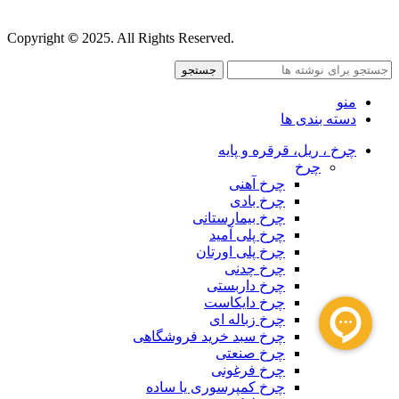
قوانین و مقررات
Copyright
©
2025. All Rights Reserved.
جستجو
منو
دسته بندی ها
چرخ ، ریل، قرقره و پایه
چرخ
چرخ آهنی
چرخ بادی
چرخ بیمارستانی
چرخ پلی آمید
چرخ پلی اورتان
چرخ چدنی
چرخ داربستی
چرخ دایکاست
چرخ زباله ای
چرخ سبد خرید فروشگاهی
چرخ صنعتی
چرخ فرغونی
چرخ کمپرسوری یا ساده