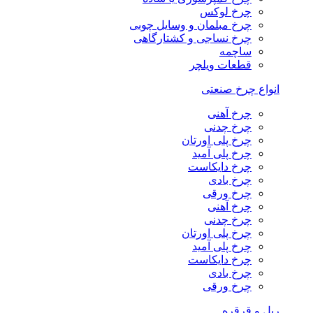
چرخ لوکس
چرخ مبلمان و وسایل چوبی
چرخ نساجی و کشتارگاهی
ساچمه
قطعات ویلچر
انواع چرخ صنعتی
چرخ آهنی
چرخ چدنی
چرخ پلی اورتان
چرخ پلی آمید
چرخ دایکاست
چرخ بادی
چرخ ورقی
چرخ آهنی
چرخ چدنی
چرخ پلی اورتان
چرخ پلی آمید
چرخ دایکاست
چرخ بادی
چرخ ورقی
ریل و قرقره