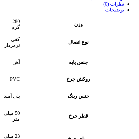
نظرات (0)
توضیحات
280
وزن
گرم
کفی
نوع اتصال
ترمزدار
جنس پایه
آهن
روکش چرخ
PVC
جنس رینگ
پلی آمید
50 میلی
قطر چرخ
متر
23 میلی
پهنای چرخ