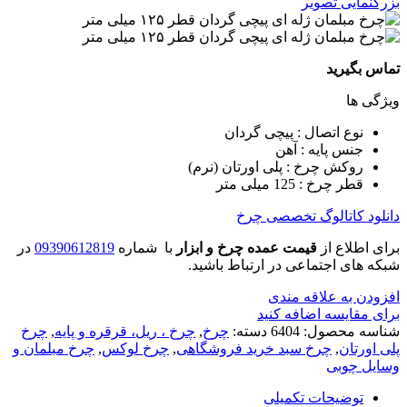
بزرگنمایی تصویر
تماس بگیرید
ویژگی ها
نوع اتصال : پیچی گردان
جنس پایه : آهن
روکش چرخ : پلی اورتان (نرم)
قطر چرخ : 125 میلی متر
دانلود کاتالوگ تخصصی چرخ
برای اطلاع از
قیمت عمده چرخ و ابزار
با شماره
09390612819
در
شبکه های اجتماعی در ارتباط باشید.
افزودن به علاقه مندی
برای مقایسه اضافه کنید
شناسه محصول:
6404
دسته:
چرخ
,
چرخ ، ریل، قرقره و پایه
,
چرخ
پلی اورتان
,
چرخ سبد خرید فروشگاهی
,
چرخ لوکس
,
چرخ مبلمان و
وسایل چوبی
توضیحات تکمیلی