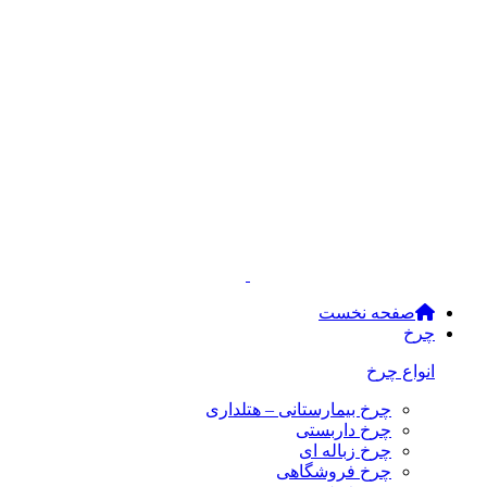
صفحه نخست
چرخ
انواع چرخ
چرخ بیمارستانی – هتلداری
چرخ داربستی
چرخ زباله ای
چرخ فروشگاهی