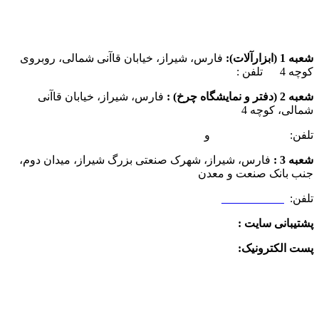
شعبه 1 (ابزارآلات):
فارس، شیراز، خیابان قاآنی شمالی، روبروی
کوچه 4 تلفن :
07137385162
شعبه 2 (دفتر و نمایشگاه چرخ) :
فارس، شیراز، خیابان قاآنی
شمالی، کوچه 4
تلفن:
07132349472
و
07132332354
شعبه 3 :
فارس، شیراز، شهرک صنعتی بزرگ شیراز، میدان دوم،
جنب بانک صنعت و معدن
تلفن:
09025506188
پشتیبانی سایت :
09390612819
پست الکترونیک:
info@charkhabzar.com