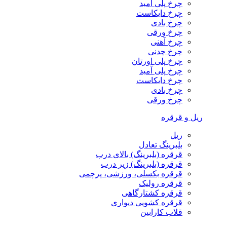
چرخ پلی آمید
چرخ دایکاست
چرخ بادی
چرخ ورقی
چرخ آهنی
چرخ چدنی
چرخ پلی اورتان
چرخ پلی آمید
چرخ دایکاست
چرخ بادی
چرخ ورقی
ریل و قرقره
ریل
بلبرینگ تعادل
قرقره (بلبرینگ) بالای درب
قرقره (بلبرینگ) زیر درب
قرقره بکسلی، ورزشی، پرچمی
قرقره رولیک
قرقره کشتارگاهی
قرقره کشویی دیواری
قلاب کارابین