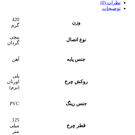
نظرات (0)
توضیحات
420
وزن
گرم
پیچی
نوع اتصال
گردان
جنس پایه
آهن
پلی
روکش چرخ
اورتان
(نرم)
جنس رینگ
PVC
125
قطر چرخ
میلی
متر