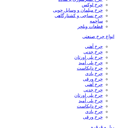
چرخ لوکس
چرخ مبلمان و وسایل چوبی
چرخ نساجی و کشتارگاهی
ساچمه
قطعات ویلچر
انواع چرخ صنعتی
چرخ آهنی
چرخ چدنی
چرخ پلی اورتان
چرخ پلی آمید
چرخ دایکاست
چرخ بادی
چرخ ورقی
چرخ آهنی
چرخ چدنی
چرخ پلی اورتان
چرخ پلی آمید
چرخ دایکاست
چرخ بادی
چرخ ورقی
ریل و قرقره