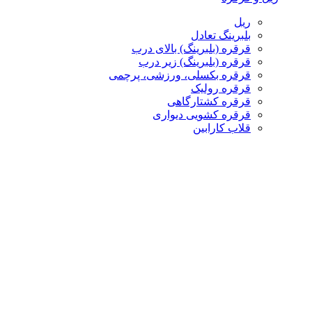
ریل
بلبرینگ تعادل
قرقره (بلبرینگ) بالای درب
قرقره (بلبرینگ) زیر درب
قرقره بکسلی، ورزشی، پرچمی
قرقره رولیک
قرقره کشتارگاهی
قرقره کشویی دیواری
قلاب کارابین