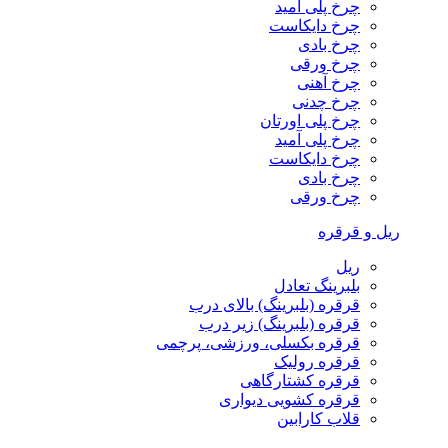
چرخ پلی آمید
چرخ دایکاست
چرخ بادی
چرخ ورقی
چرخ آهنی
چرخ چدنی
چرخ پلی اورتان
چرخ پلی آمید
چرخ دایکاست
چرخ بادی
چرخ ورقی
ریل و قرقره
ریل
بلبرینگ تعادل
قرقره (بلبرینگ) بالای درب
قرقره (بلبرینگ) زیر درب
قرقره بکسلی، ورزشی، پرچمی
قرقره رولیک
قرقره کشتارگاهی
قرقره کشویی دیواری
قلاب کارابین