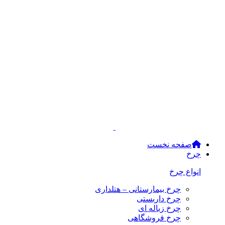
صفحه نخست
چرخ
انواع چرخ
چرخ بیمارستانی – هتلداری
چرخ داربستی
چرخ زباله ای
چرخ فروشگاهی