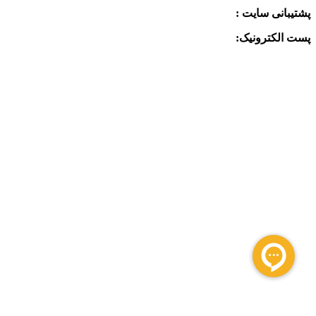
پشتیبانی سایت :
09390612819
پست الکترونیک:
info@charkhabzar.com