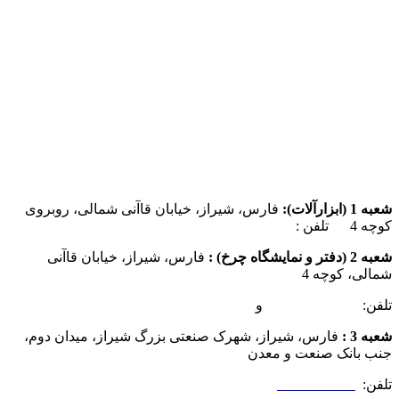
شعبه 1 (ابزارآلات):
فارس، شیراز، خیابان قاآنی شمالی، روبروی
کوچه 4 تلفن :
07137385162
شعبه 2 (دفتر و نمایشگاه چرخ) :
فارس، شیراز، خیابان قاآنی
شمالی، کوچه 4
تلفن:
07132349472
و
07132332354
شعبه 3 :
فارس، شیراز، شهرک صنعتی بزرگ شیراز، میدان دوم،
جنب بانک صنعت و معدن
تلفن:
09025506188