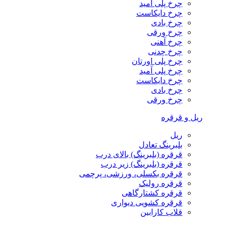
چرخ پلی آمید
چرخ دایکاست
چرخ بادی
چرخ ورقی
چرخ آهنی
چرخ چدنی
چرخ پلی اورتان
چرخ پلی آمید
چرخ دایکاست
چرخ بادی
چرخ ورقی
ریل و قرقره
ریل
بلبرینگ تعادل
قرقره (بلبرینگ) بالای درب
قرقره (بلبرینگ) زیر درب
قرقره بکسلی، ورزشی، پرچمی
قرقره رولیک
قرقره کشتارگاهی
قرقره کشویی دیواری
قلاب کارابین