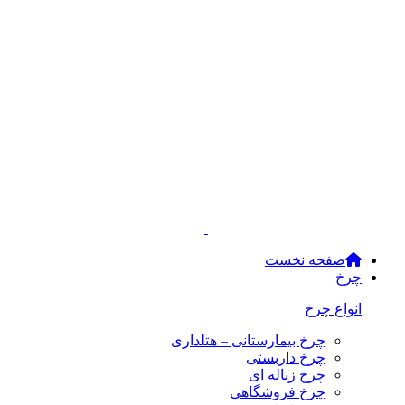
صفحه نخست
چرخ
انواع چرخ
چرخ بیمارستانی – هتلداری
چرخ داربستی
چرخ زباله ای
چرخ فروشگاهی