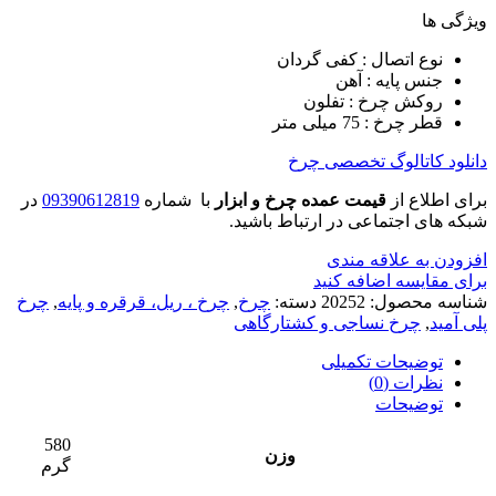
ویژگی ها
نوع اتصال : کفی گردان
جنس پایه : آهن
روکش چرخ : تفلون
قطر چرخ : 75 میلی متر
دانلود کاتالوگ تخصصی چرخ
برای اطلاع از
قیمت عمده چرخ و ابزار
با شماره
09390612819
در
شبکه های اجتماعی در ارتباط باشید.
افزودن به علاقه مندی
برای مقایسه اضافه کنید
شناسه محصول:
20252
دسته:
چرخ
,
چرخ ، ریل، قرقره و پایه
,
چرخ
پلی آمید
,
چرخ نساجی و کشتارگاهی
توضیحات تکمیلی
نظرات (0)
توضیحات
580
وزن
گرم