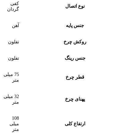
کفی
نوع اتصال
گردان
جنس پایه
آهن
روکش چرخ
تفلون
جنس رینگ
تفلون
75 میلی
قطر چرخ
متر
32 میلی
پهنای چرخ
متر
108
ارتفاع کلی
میلی
متر