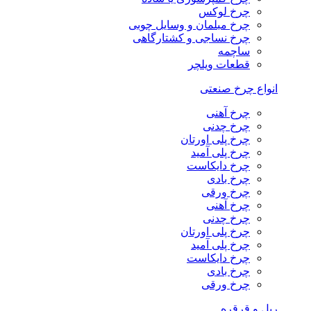
چرخ لوکس
چرخ مبلمان و وسایل چوبی
چرخ نساجی و کشتارگاهی
ساچمه
قطعات ویلچر
انواع چرخ صنعتی
چرخ آهنی
چرخ چدنی
چرخ پلی اورتان
چرخ پلی آمید
چرخ دایکاست
چرخ بادی
چرخ ورقی
چرخ آهنی
چرخ چدنی
چرخ پلی اورتان
چرخ پلی آمید
چرخ دایکاست
چرخ بادی
چرخ ورقی
ریل و قرقره