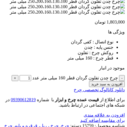
1,803,000
تومان
ویژگی ها
نوع اتصال : کفی گردان
جنس پایه : چدن
روکش چرخ : تفلون
قطر چرخ : 160 میلی متر
موجود در انبار
چرخ چدن تفلون گردان قطر 160 میلی متر عدد
افزودن به سبد خرید
دانلود کاتالوگ تخصصی چرخ
برای اطلاع از
قیمت عمده چرخ و ابزار
با شماره
09390612819
در
شبکه های اجتماعی در ارتباط باشید.
افزودن به علاقه مندی
برای مقایسه اضافه کنید
شناسه محصول:
15759
دسته:
چرخ
,
چرخ ، ریل، قرقره و پایه
,
چرخ