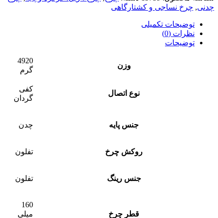
چدنی
,
چرخ نساجی و کشتارگاهی
توضیحات تکمیلی
نظرات (0)
توضیحات
4920
وزن
گرم
کفی
نوع اتصال
گردان
جنس پایه
چدن
روکش چرخ
تفلون
جنس رینگ
تفلون
160
قطر چرخ
میلی