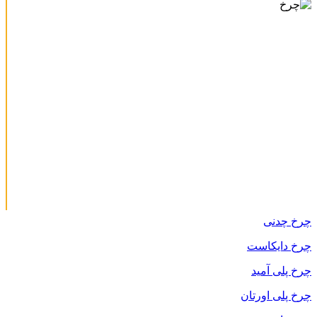
چرخ چدنی
چرخ دایکاست
چرخ پلی آمید
چرخ پلی اورتان