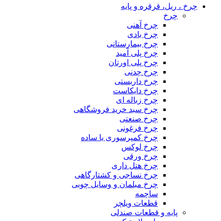
چرخ ، ریل، قرقره و پایه
چرخ
چرخ آهنی
چرخ بادی
چرخ بیمارستانی
چرخ پلی آمید
چرخ پلی اورتان
چرخ چدنی
چرخ داربستی
چرخ دایکاست
چرخ زباله ای
چرخ سبد خرید فروشگاهی
چرخ صنعتی
چرخ فرغونی
چرخ کمپرسوری یا ساده
چرخ لوکس
چرخ ورقی
چرخ هتل داری
چرخ نساجی و کشتارگاهی
چرخ مبلمان و وسایل چوبی
ساچمه
قطعات ویلچر
پایه و قطعات صندلی