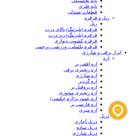
پایه پلاستیکی
پایه فلزی
قطعات صندلی
ریل و قرقره
ریل
قرقره (بلبرینگ) بالای درب
قرقره (بلبرینگ) زیر درب
قرقره کشویی دیواری
قرقره بکسلی، ورزشی، پرچمی
ابزار برقی و شارژی
اره
اره افقی بر
اره زنجیری برقی
اره شارژی
اره گردبر
اره پروفیل بر
اره زنجیری موتوری
اره عمود بر(اره چکشی)
اره فارسی بر
اره میزی
دریل
دریل آچاری
دریل ساده
دریل شارژی