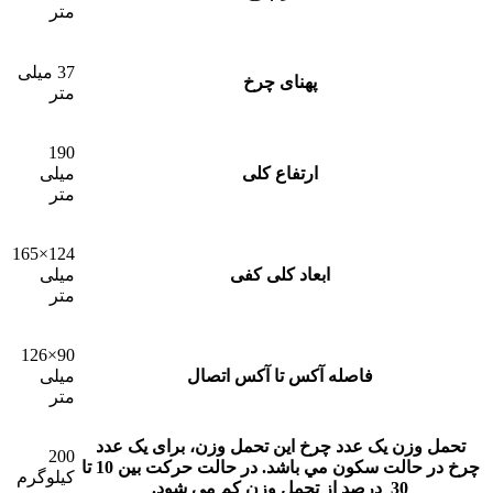
متر
37 میلی
پهنای چرخ
متر
190
ارتفاع کلی
میلی
متر
124×165
ابعاد کلی کفی
میلی
متر
90×126
فاصله آکس تا آکس اتصال
میلی
متر
تحمل وزن یک عدد چرخ
این تحمل وزن، برای يک عدد
200
چرخ در حالت سکون مي باشد. در حالت حرکت بين 10 تا
کیلوگرم
30 درصد از تحمل وزن کم مي شود.