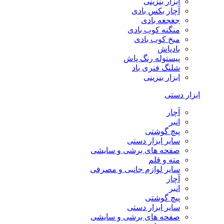
ابزار بنزینی
آچار بکس بادی
جغجغه بادی
منگنه کوب بادی
میخ کوب بادی
بادپاش
پیستوله رنگ پاش
شلنگ فنری باد
ابزار بنزینی
ابزار دستی
آچار
انبر
پیچ گوشتی
سایر ابزار دستی
صفحه های برشی و سایشی
مته و قلم
سایر لوازم جانبی و مصرفی
آچار
انبر
پیچ گوشتی
سایر ابزار دستی
صفحه های برشی و سایشی