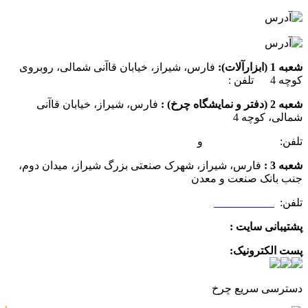
شعبه 1 (ابزارآلات):
فارس، شیراز، خیابان قاآنی شمالی، روبروی
کوچه 4 تلفن :
07137385162
شعبه 2 (دفتر و نمایشگاه چرخ) :
فارس، شیراز، خیابان قاآنی
شمالی، کوچه 4
تلفن:
07132349472
و
07132332354
شعبه 3 :
فارس، شیراز، شهرک صنعتی بزرگ شیراز، میدان دوم،
جنب بانک صنعت و معدن
تلفن:
09025506188
پشتیبانی سایت :
09390612819
پست الکترونیک:
info@charkhabzar.com
دسترسی سریع چرخ