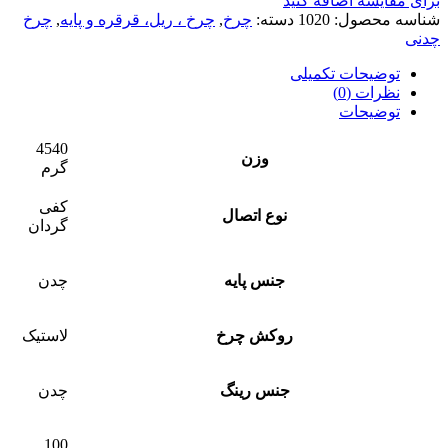
برای مقایسه اضافه کنید
شناسه محصول:
1020
دسته:
چرخ
,
چرخ ، ریل، قرقره و پایه
,
چرخ
چدنی
توضیحات تکمیلی
نظرات (0)
توضیحات
4540
وزن
گرم
کفی
نوع اتصال
گردان
جنس پایه
چدن
روکش چرخ
لاستیک
جنس رینگ
چدن
100