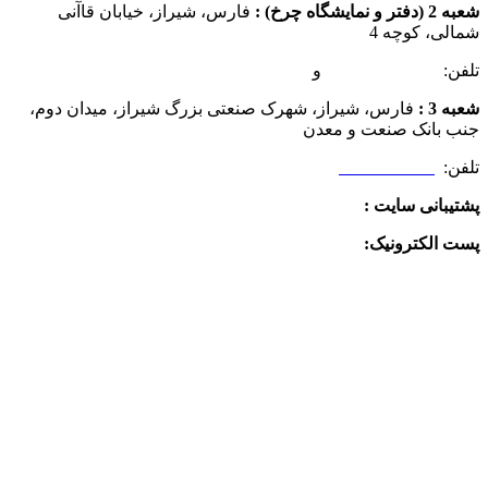
شعبه 2 (دفتر و نمایشگاه چرخ) :
فارس، شیراز، خیابان قاآنی
شمالی، کوچه 4
تلفن:
07132349472
و
07132332354
شعبه 3 :
فارس، شیراز، شهرک صنعتی بزرگ شیراز، میدان دوم،
جنب بانک صنعت و معدن
تلفن:
09025506188
پشتیبانی سایت :
09390612819
پست الکترونیک:
info@charkhabzar.com