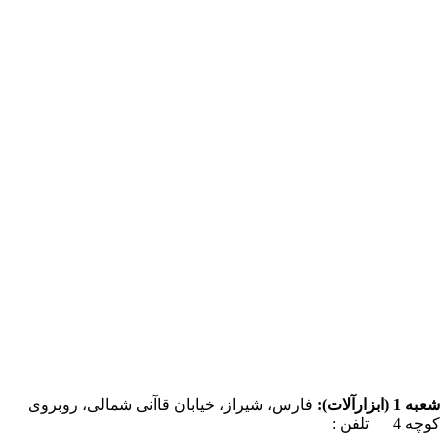
شعبه 1 (ابزارآلات):
فارس، شیراز، خیابان قاآنی شمالی، روبروی
کوچه 4 تلفن :
07137385162