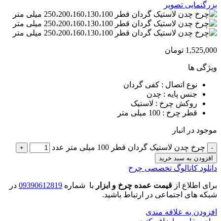
بزرگنمایی تصویر
1,525,000
تومان
ویژگی ها
نوع اتصال : کفی گردان
جنس پایه : چدن
روکش چرخ : لاستیک
قطر چرخ : 100 میلی متر
موجود در انبار
چرخ چدن لاستیک گردان قطر 100 میلی متر عدد
افزودن به سبد خرید
دانلود کاتالوگ تخصصی چرخ
برای اطلاع از
قیمت عمده چرخ و ابزار
با شماره
09390612819
در
شبکه های اجتماعی در ارتباط باشید.
افزودن به علاقه مندی