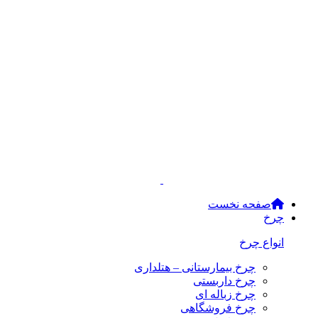
صفحه نخست
چرخ
انواع چرخ
چرخ بیمارستانی – هتلداری
چرخ داربستی
چرخ زباله ای
چرخ فروشگاهی