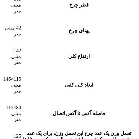
قطر چرخ
میلی
متر
42 میلی
پهنای چرخ
متر
142
ارتفاع کلی
میلی
متر
115×146
ابعاد کلی کفی
میلی
متر
80×115
فاصله آکس تا آکس اتصال
میلی
متر
تحمل وزن یک عدد چرخ
این تحمل وزن، برای يک عدد
125