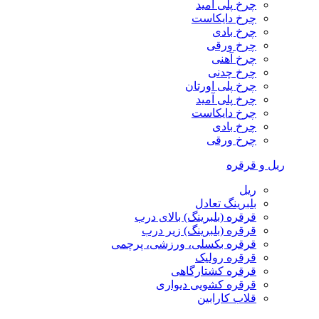
چرخ پلی آمید
چرخ دایکاست
چرخ بادی
چرخ ورقی
چرخ آهنی
چرخ چدنی
چرخ پلی اورتان
چرخ پلی آمید
چرخ دایکاست
چرخ بادی
چرخ ورقی
ریل و قرقره
ریل
بلبرینگ تعادل
قرقره (بلبرینگ) بالای درب
قرقره (بلبرینگ) زیر درب
قرقره بکسلی، ورزشی، پرچمی
قرقره رولیک
قرقره کشتارگاهی
قرقره کشویی دیواری
قلاب کارابین