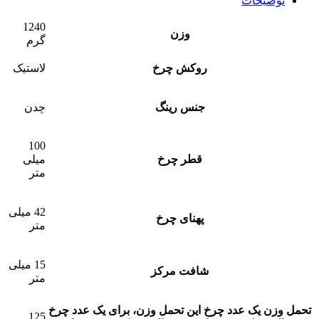
توضیحات
1240
وزن
گرم
روکش چرخ
لاستیک
جنس رینگ
چدن
100
قطر چرخ
میلی
متر
42 میلی
پهنای چرخ
متر
15 میلی
شافت مرکز
متر
تحمل وزن یک عدد چرخ
این تحمل وزن، برای يک عدد چرخ
125