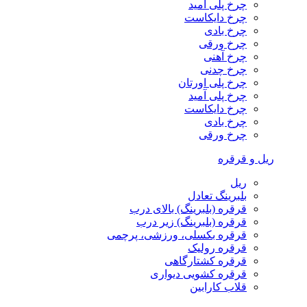
چرخ پلی آمید
چرخ دایکاست
چرخ بادی
چرخ ورقی
چرخ آهنی
چرخ چدنی
چرخ پلی اورتان
چرخ پلی آمید
چرخ دایکاست
چرخ بادی
چرخ ورقی
ریل و قرقره
ریل
بلبرینگ تعادل
قرقره (بلبرینگ) بالای درب
قرقره (بلبرینگ) زیر درب
قرقره بکسلی، ورزشی، پرچمی
قرقره رولیک
قرقره کشتارگاهی
قرقره کشویی دیواری
قلاب کارابین