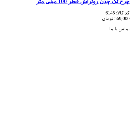
چرخ تک چدن روتراش قطر 100 میلی متر
کد کالا:
6145
569,000
تومان
تماس با ما