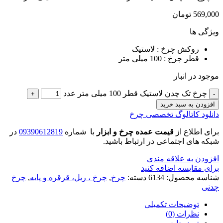
569,000
تومان
ویژگی ها
روکش چرخ : لاستیک
قطر چرخ : 100 میلی متر
موجود در انبار
چرخ تک چدن لاستیک قطر 100 میلی متر عدد
افزودن به سبد خرید
دانلود کاتالوگ تخصصی چرخ
برای اطلاع از
قیمت عمده چرخ و ابزار
با شماره
09390612819
در
شبکه های اجتماعی در ارتباط باشید.
افزودن به علاقه مندی
برای مقایسه اضافه کنید
شناسه محصول:
6134
دسته:
چرخ
,
چرخ ، ریل، قرقره و پایه
,
چرخ
چدنی
توضیحات تکمیلی
نظرات (0)