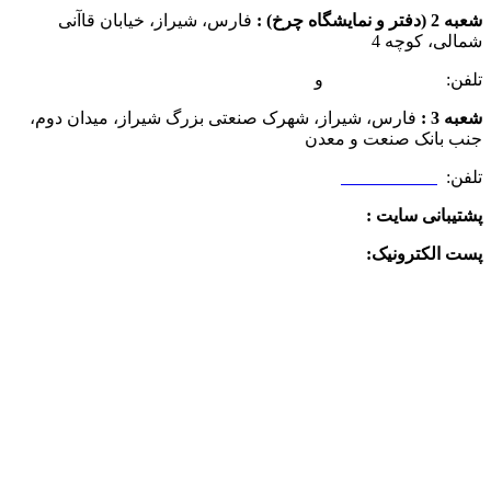
شعبه 2 (دفتر و نمایشگاه چرخ) :
فارس، شیراز، خیابان قاآنی
شمالی، کوچه 4
تلفن:
07132349472
و
07132332354
شعبه 3 :
فارس، شیراز، شهرک صنعتی بزرگ شیراز، میدان دوم،
جنب بانک صنعت و معدن
تلفن:
09025506188
پشتیبانی سایت :
09390612819
پست الکترونیک:
info@charkhabzar.com