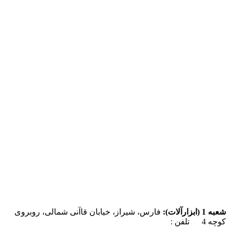
شعبه 1 (ابزارآلات):
فارس، شیراز، خیابان قاآنی شمالی، روبروی
کوچه 4 تلفن :
07137385162