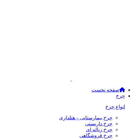
صفحه نخست
چرخ
انواع چرخ
چرخ بیمارستانی – هتلداری
چرخ داربستی
چرخ زباله ای
چرخ فروشگاهی