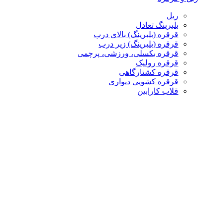
ریل
بلبرینگ تعادل
قرقره (بلبرینگ) بالای درب
قرقره (بلبرینگ) زیر درب
قرقره بکسلی، ورزشی، پرچمی
قرقره رولیک
قرقره کشتارگاهی
قرقره کشویی دیواری
قلاب کارابین