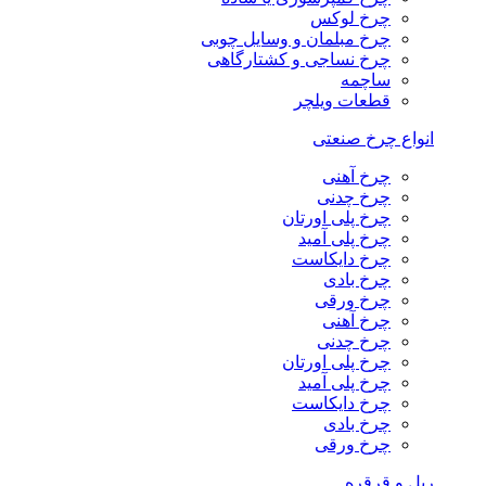
چرخ لوکس
چرخ مبلمان و وسایل چوبی
چرخ نساجی و کشتارگاهی
ساچمه
قطعات ویلچر
انواع چرخ صنعتی
چرخ آهنی
چرخ چدنی
چرخ پلی اورتان
چرخ پلی آمید
چرخ دایکاست
چرخ بادی
چرخ ورقی
چرخ آهنی
چرخ چدنی
چرخ پلی اورتان
چرخ پلی آمید
چرخ دایکاست
چرخ بادی
چرخ ورقی
ریل و قرقره