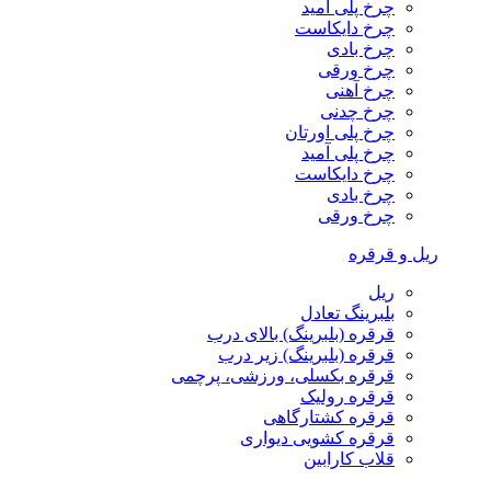
چرخ پلی آمید
چرخ دایکاست
چرخ بادی
چرخ ورقی
چرخ آهنی
چرخ چدنی
چرخ پلی اورتان
چرخ پلی آمید
چرخ دایکاست
چرخ بادی
چرخ ورقی
ریل و قرقره
ریل
بلبرینگ تعادل
قرقره (بلبرینگ) بالای درب
قرقره (بلبرینگ) زیر درب
قرقره بکسلی، ورزشی، پرچمی
قرقره رولیک
قرقره کشتارگاهی
قرقره کشویی دیواری
قلاب کارابین