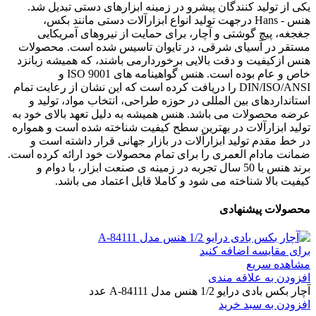
یکی از تولید کنندگان پیشرو در زمینه ابزارهای دستی تبدیل شد.
هنس - Hans درجهت تولید انواع ابزارآلات دستی مانند بکس،
جغجغه، پیچ گوشتی و آچار، برای حمایت از نیروهای آمریکایی
مستقر در آسیای شرقی، در تایوان تاسیس شده است. محصولات
هنس ازکیفیت و دقت بالایی برخوردارمی باشند، که همیشه زبانزد
خاص و عام بوده است. هنس گواهینامه های ISO 9001 و
DIN/ISO/ANSI را دریافت کرده است که این نشان از رعایت تمام
استانداردهای بین المللی در حوزه طراحی، انتخاب مواد، تولید و
عرضه محصولات می باشد. هنس همیشه به دلیل تعهد بالای خود به
تولید ابزارآلات در بهترین سطح کیفیت شناخته شده است و همواره
در خط مقدم تولید ابزارآلات در بازار جهانی قرار داشته است و
ضمانت مادام العمری را برای تمام محصولات خود ارائه کرده است.
برند هنس با 50 سال تجربه در زمینه ی صنعت ابزار، با دوام و
کیفیت بالا شناخته می شود و کاملا قابل اعتماد می باشد.
محصولات پیشنهادی
برای مقایسه اضافه کنید
مشاهده سریع
افزودن به علاقه مندی
آچار بکس بادی درایو 1/2 هنس مدل A-84111 عدد
افزودن به سبد خرید