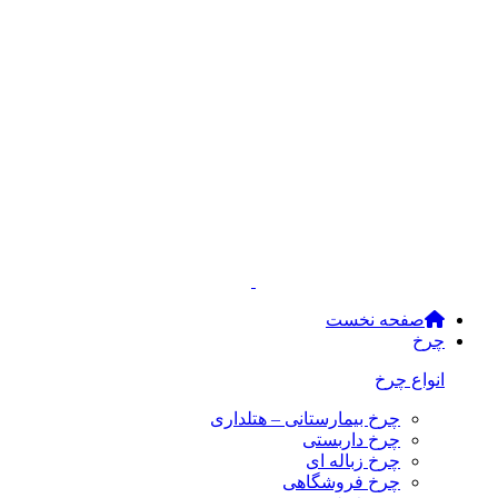
صفحه نخست
چرخ
انواع چرخ
چرخ بیمارستانی – هتلداری
چرخ داربستی
چرخ زباله ای
چرخ فروشگاهی