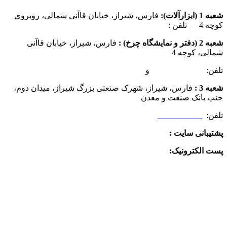
شعبه 1 (ابزارآلات):
فارس، شیراز، خیابان قاآنی شمالی، روبروی
کوچه 4 تلفن :
07137385162
شعبه 2 (دفتر و نمایشگاه چرخ) :
فارس، شیراز، خیابان قاآنی
شمالی، کوچه 4
تلفن:
07132349472
و
07132332354
شعبه 3 :
فارس، شیراز، شهرک صنعتی بزرگ شیراز، میدان دوم،
جنب بانک صنعت و معدن
تلفن:
09025506188
پشتیبانی سایت :
09390612819
پست الکترونیک:
info@charkhabzar.com