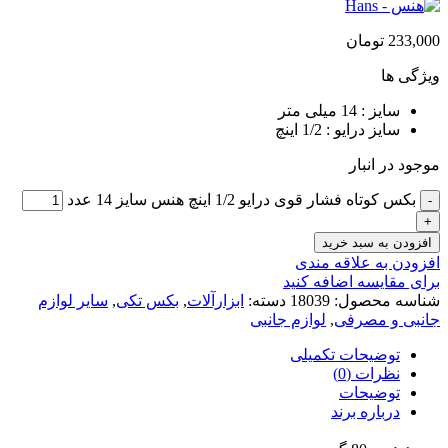
233,000
تومان
ویژگی ها
سایز : 14 میلی متر
سایز درایو : 1/2 اینچ
موجود در انبار
بکس کوتاه فشار قوی درایو 1/2 اینچ هنس سایز 14 عدد
افزودن به سبد خرید
افزودن به علاقه مندی
برای مقایسه اضافه کنید
شناسه محصول:
18039
دسته:
ابزارآلات
,
بکس تکی
,
سایر لوازم
جانبی و مصرفی
,
لوازم جانبی
توضیحات تکمیلی
نظرات (0)
توضیحات
درباره برند