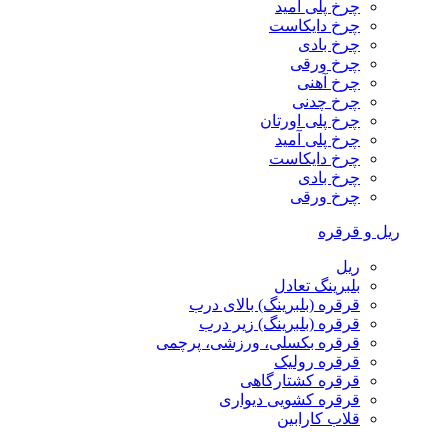
چرخ پلی آمید
چرخ دایکاست
چرخ بادی
چرخ ورقی
چرخ آهنی
چرخ چدنی
چرخ پلی اورتان
چرخ پلی آمید
چرخ دایکاست
چرخ بادی
چرخ ورقی
ریل و قرقره
ریل
بلبرینگ تعادل
قرقره (بلبرینگ) بالای درب
قرقره (بلبرینگ) زیر درب
قرقره بکسلی، ورزشی، پرچمی
قرقره رولیک
قرقره کشتارگاهی
قرقره کشویی دیواری
قلاب کارابین