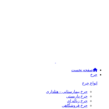
صفحه نخست
چرخ
انواع چرخ
چرخ بیمارستانی – هتلداری
چرخ داربستی
چرخ زباله ای
چرخ فروشگاهی