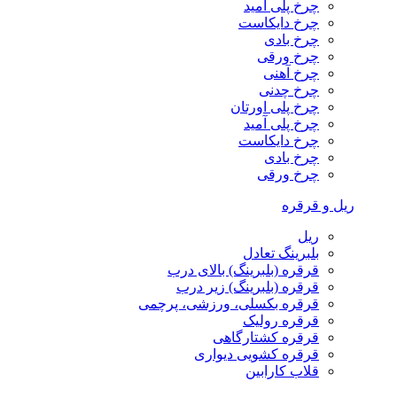
چرخ پلی آمید
چرخ دایکاست
چرخ بادی
چرخ ورقی
چرخ آهنی
چرخ چدنی
چرخ پلی اورتان
چرخ پلی آمید
چرخ دایکاست
چرخ بادی
چرخ ورقی
ریل و قرقره
ریل
بلبرینگ تعادل
قرقره (بلبرینگ) بالای درب
قرقره (بلبرینگ) زیر درب
قرقره بکسلی، ورزشی، پرچمی
قرقره رولیک
قرقره کشتارگاهی
قرقره کشویی دیواری
قلاب کارابین