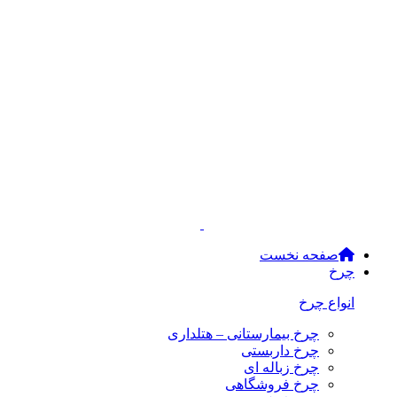
صفحه نخست
چرخ
انواع چرخ
چرخ بیمارستانی – هتلداری
چرخ داربستی
چرخ زباله ای
چرخ فروشگاهی