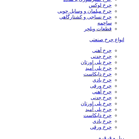
چرخ لوکس
چرخ مبلمان و وسایل چوبی
چرخ نساجی و کشتارگاهی
ساچمه
قطعات ویلچر
انواع چرخ صنعتی
چرخ آهنی
چرخ چدنی
چرخ پلی اورتان
چرخ پلی آمید
چرخ دایکاست
چرخ بادی
چرخ ورقی
چرخ آهنی
چرخ چدنی
چرخ پلی اورتان
چرخ پلی آمید
چرخ دایکاست
چرخ بادی
چرخ ورقی
ریل و قرقره