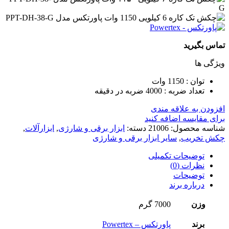
تماس بگیرید
ویژگی ها
توان : 1150 وات
تعداد ضربه : 4000 ضربه در دقیقه
افزودن به علاقه مندی
برای مقایسه اضافه کنید
شناسه محصول:
21006
دسته:
ابزار برقی و شارژی
,
ابزارآلات
,
چکش تخریب
,
سایر ابزار برقی و شارژی
توضیحات تکمیلی
نظرات (0)
توضیحات
درباره برند
وزن
7000 گرم
برند
پاورتکس – Powertex