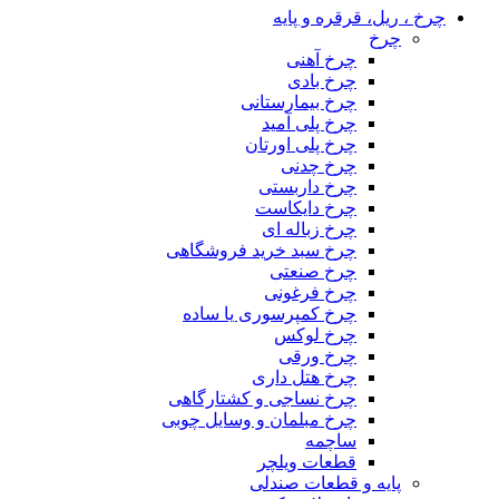
چرخ ، ریل، قرقره و پایه
چرخ
چرخ آهنی
چرخ بادی
چرخ بیمارستانی
چرخ پلی آمید
چرخ پلی اورتان
چرخ چدنی
چرخ داربستی
چرخ دایکاست
چرخ زباله ای
چرخ سبد خرید فروشگاهی
چرخ صنعتی
چرخ فرغونی
چرخ کمپرسوری یا ساده
چرخ لوکس
چرخ ورقی
چرخ هتل داری
چرخ نساجی و کشتارگاهی
چرخ مبلمان و وسایل چوبی
ساچمه
قطعات ویلچر
پایه و قطعات صندلی