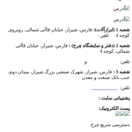
شعبه 1 (ابزارآلات):
فارس، شیراز، خیابان قاآنی شمالی، روبروی
کوچه 4 تلفن :
07137385162
شعبه 2 (دفتر و نمایشگاه چرخ) :
فارس، شیراز، خیابان قاآنی
شمالی، کوچه 4
تلفن:
07132349472
و
07132332354
شعبه 3 :
فارس، شیراز، شهرک صنعتی بزرگ شیراز، میدان دوم،
جنب بانک صنعت و معدن
تلفن:
09025506188
پشتیبانی سایت :
09390612819
پست الکترونیک:
info@charkhabzar.com
دسترسی سریع چرخ