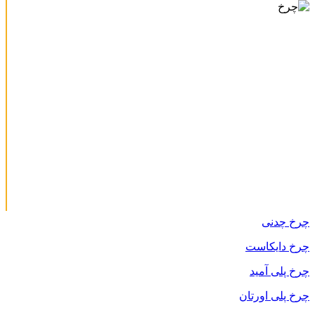
چرخ چدنی
چرخ دایکاست
چرخ پلی آمید
چرخ پلی اورتان