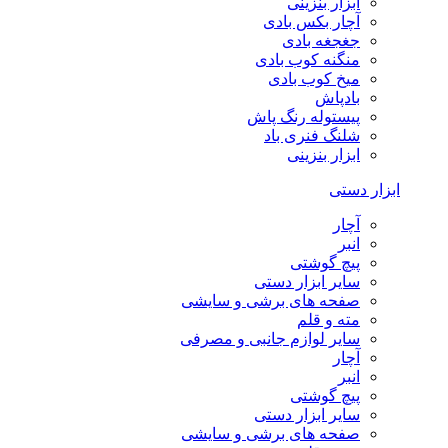
ابزار بنزینی
آچار بکس بادی
جغجغه بادی
منگنه کوب بادی
میخ کوب بادی
بادپاش
پیستوله رنگ پاش
شلنگ فنری باد
ابزار بنزینی
ابزار دستی
آچار
انبر
پیچ گوشتی
سایر ابزار دستی
صفحه های برشی و سایشی
مته و قلم
سایر لوازم جانبی و مصرفی
آچار
انبر
پیچ گوشتی
سایر ابزار دستی
صفحه های برشی و سایشی