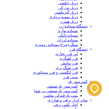
دریل چکشی
دریل بتن کن
دریل گیربکسی
دریل نمونه برداری
دریل همزن
دستگاه سنباده زن
سنباده نواری
سنباده تانکی
سنباده لرزان
سنگ (چرخ) سنباده رومیزی
دستگاه فرز
اور فرز نجاری
فرز آهنگری
فرز پولیش
فرز سنگ بری
فرز انگشتی و فرز مینیاتوری
مینی فرز
کمپرسور باد
کمپرسور باد صنعتی
کمپرسور باد صنعتی بی صدا
پمپ باد فندکی ماشین
سایر ابزار برقی و شارژی
آچار بکس برقی