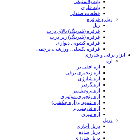
پایه پلاستیکی
پایه فلزی
قطعات صندلی
ریل و قرقره
ریل
قرقره (بلبرینگ) بالای درب
قرقره (بلبرینگ) زیر درب
قرقره کشویی دیواری
قرقره بکسلی، ورزشی، پرچمی
ابزار برقی و شارژی
اره
اره افقی بر
اره زنجیری برقی
اره شارژی
اره گردبر
اره پروفیل بر
اره زنجیری موتوری
اره عمود بر(اره چکشی)
اره فارسی بر
اره میزی
دریل
دریل آچاری
دریل ساده
دریل شارژی