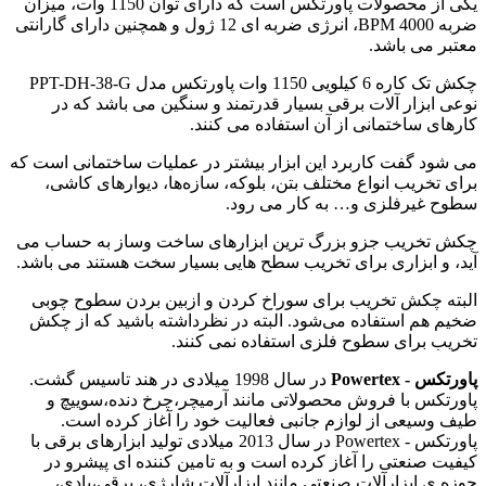
یکی از محصولات پاورتکس است که دارای توان 1150 وات، میزان
ضربه 4000 BPM، انرژی ضربه ای 12 ژول و همچنین دارای گارانتی
معتبر می باشد.
چکش تک کاره 6 کیلویی 1150 وات پاورتکس مدل PPT-DH-38-G
نوعی ابزار آلات برقی بسیار قدرتمند و سنگین می باشد که در
کارهای ساختمانی از آن استفاده می‌ کنند.
می‌ شود گفت کاربرد این ابزار بیشتر در عملیات ساختمانی است که
برای تخریب انواع مختلف بتن، بلوکه، سازه‌ها، دیوارهای کاشی،
سطوح غیرفلزی و… به کار می رود.
چکش تخریب جزو بزرگ ‌ترین ابزارهای ساخت‌ وساز به حساب می
آید، و ابزاری برای تخریب سطح هایی بسیار سخت هستند می باشد.
البته چکش تخریب برای سوراخ کردن و ازبین‌ بردن سطوح چوبی
ضخیم هم استفاده می‌شود. البته در نظرداشته باشید که از چکش
تخریب برای سطوح فلزی استفاده نمی‌ کنند.
پاورتکس - Powertex
در سال 1998 میلادی در هند تاسیس گشت.
پاورتکس با فروش محصولاتی مانند آرمیچر،چرخ دنده،سوییچ و
طیف وسیعی از لوازم جانبی فعالیت خود را آغاز کرده است.
پاورتکس - Powertex در سال 2013 میلادی تولید ابزارهای برقی با
کیفیت صنعتی را آغاز کرده است و به تامین کننده ای پیشرو در
حوزه ی ابزارآلات صنعتی مانند ابزارآلات شارژی، برقی،بادی،