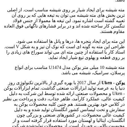
مته شیشه برای ایجاد شیار بر روی شیشه مناسب است. از اصلی
ترین بخش های مته شیشه می توان به تیغه هایی که بر روی آن
تعبیه گشته است اشاره نمود. این تیغه ها معمولا از جنس فولاد
تنگستن کار ساخته شده اند و در برابر فشارهای ناگهانی فوق العاده
مقاوم هستند.
این مته برای ایجاد پنجره ها، درها و پانل ها استفاده می شود.
طراحی این مته به گونه ای است که نوک آن تیز و به شکل V است.
استاد کار با استفاده از چنین مته ای می تواند سوراخ های زیادی را
بر روی قطعه و پهلوی تیغ شیار ایجاد نماید.
مته شیشه 10 میلی متر یوکن مدل U1474 مناسب برای انواع
پرسلان، سرامیک، شیشه می باشد.
یوکن - Uken
از سال 2017 با بهره گیری از بالاترین تکنولوژی روز
دنیا پا به عرصه تولید ابزارآلات صنعتی گذاشت. تمام ابزارآلات یوکن
- Uken و محصولات صنعتی ارائه شده توسط این شرکت به دلیل
کیفیت عالی، عملکرد کارآمد، ظاهر جذاب، دقت و پرداخت بی نظیر
در کلاس خود بهترین هستند. هم چنین کلیه محصولات یوکن به
سفارش و تحت لیسانس کشور انگلستان تولید شده و به دلیل
کیفیت عالی محصولات، در کشورهای صنعتی و بزرگی چون
انگلستان، ایتالیا و لهستان مورد استفاده قرار گرفته است و از
محبوبیت بالایی برخوردار است. از محصولات تولیدشده شرکت