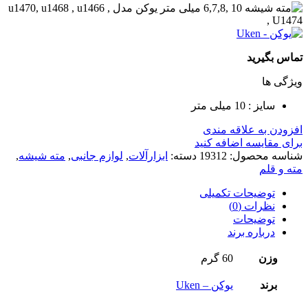
تماس بگیرید
ویژگی ها
سایز : 10 میلی متر
افزودن به علاقه مندی
برای مقایسه اضافه کنید
شناسه محصول:
19312
دسته:
ابزارآلات
,
لوازم جانبی
,
مته شیشه
,
مته و قلم
توضیحات تکمیلی
نظرات (0)
توضیحات
درباره برند
وزن
60 گرم
برند
یوکن – Uken