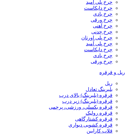
چرخ پلی آمید
چرخ دایکاست
چرخ بادی
چرخ ورقی
چرخ آهنی
چرخ چدنی
چرخ پلی اورتان
چرخ پلی آمید
چرخ دایکاست
چرخ بادی
چرخ ورقی
ریل و قرقره
ریل
بلبرینگ تعادل
قرقره (بلبرینگ) بالای درب
قرقره (بلبرینگ) زیر درب
قرقره بکسلی، ورزشی، پرچمی
قرقره رولیک
قرقره کشتارگاهی
قرقره کشویی دیواری
قلاب کارابین