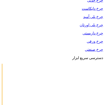
چرخ چدنی
چرخ دایکاست
چرخ پلی آمید
چرخ پلی اورتان
چرخ داربستی
چرخ ورقی
چرخ صنعتی
دسترسی سریع ابزار