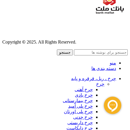
قوانین و مقررات
Copyright
©
2025. All Rights Reserved.
جستجو
منو
دسته بندی ها
چرخ ، ریل، قرقره و پایه
چرخ
چرخ آهنی
چرخ بادی
چرخ بیمارستانی
چرخ پلی آمید
چرخ پلی اورتان
چرخ چدنی
چرخ داربستی
چرخ دایکاست