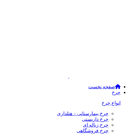
صفحه نخست
چرخ
انواع چرخ
چرخ بیمارستانی – هتلداری
چرخ داربستی
چرخ زباله ای
چرخ فروشگاهی