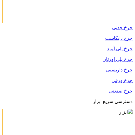
چرخ چدنی
چرخ دایکاست
چرخ پلی آمید
چرخ پلی اورتان
چرخ داربستی
چرخ ورقی
چرخ صنعتی
دسترسی سریع ابزار