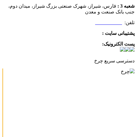
شعبه 3 :
فارس، شیراز، شهرک صنعتی بزرگ شیراز، میدان دوم،
جنب بانک صنعت و معدن
تلفن:
09025506188
پشتیبانی سایت :
09390612819
پست الکترونیک:
info@charkhabzar.com
دسترسی سریع چرخ