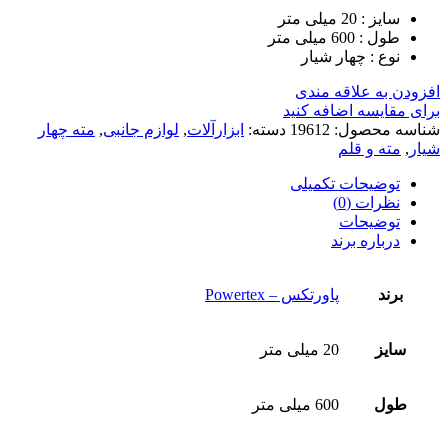
سایز : 20 میلی متر
طول : 600 میلی متر
نوع : چهار شیار
افزودن به علاقه مندی
برای مقایسه اضافه کنید
شناسه محصول:
19612
دسته:
ابزارآلات
,
لوازم جانبی
,
مته چهار
شیار
,
مته و قلم
توضیحات تکمیلی
نظرات (0)
توضیحات
درباره برند
برند
پاورتکس – Powertex
سایز
20 میلی متر
طول
600 میلی متر