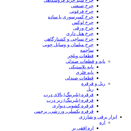
چرخ سبد خرید فروشگاهی
چرخ صنعتی
چرخ فرغونی
چرخ کمپرسوری یا ساده
چرخ لوکس
چرخ ورقی
چرخ هتل داری
چرخ نساجی و کشتارگاهی
چرخ مبلمان و وسایل چوبی
ساچمه
قطعات ویلچر
پایه و قطعات صندلی
پایه پلاستیکی
پایه فلزی
قطعات صندلی
ریل و قرقره
ریل
قرقره (بلبرینگ) بالای درب
قرقره (بلبرینگ) زیر درب
قرقره کشویی دیواری
قرقره بکسلی، ورزشی، پرچمی
ابزار برقی و شارژی
اره
اره افقی بر