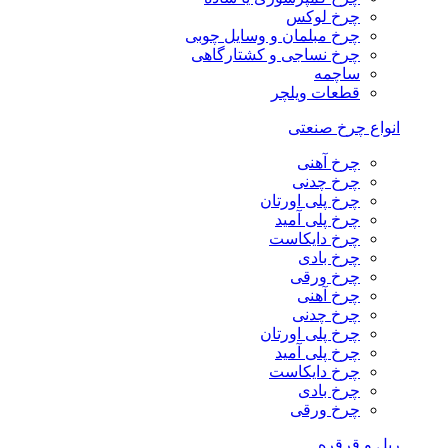
چرخ لوکس
چرخ مبلمان و وسایل چوبی
چرخ نساجی و کشتارگاهی
ساچمه
قطعات ویلچر
انواع چرخ صنعتی
چرخ آهنی
چرخ چدنی
چرخ پلی اورتان
چرخ پلی آمید
چرخ دایکاست
چرخ بادی
چرخ ورقی
چرخ آهنی
چرخ چدنی
چرخ پلی اورتان
چرخ پلی آمید
چرخ دایکاست
چرخ بادی
چرخ ورقی
ریل و قرقره