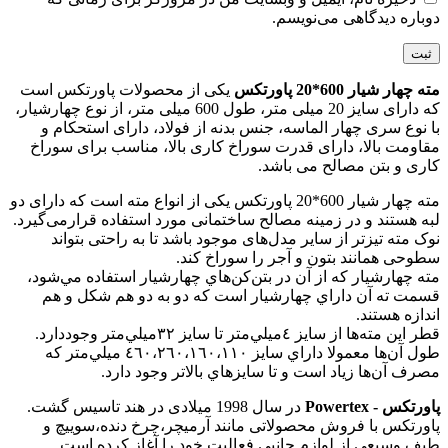
دوباره دیدگاهی می‌نویسم.
مته چهار شیار 600*20 پاورتکس
یکی از محصولات پاورتکس است
که دارای سایز 20 میلی متر، طول 600 میلی متر، از نوع چهارشیار،
با نوع سری چهار الماسه، جنس بدنه از فولاد، دارای استحکام و
مقاومت بالا، دارای قدرت سوراخ کاری بالا، مناسب برای سوراخ
کاری و بتن مصالح می باشد.
مته چهار شیار 600*20 پاورتکس یکی از انواع مته است که دارای دو
لبه هستند و در زمینه مصالح ‌ساختمانی مورد استفاده قرارمی‌گیرد.
نوک ‌مته تیز‌تر از سایر مدل‌های‌ موجود باشد تا به راحتی بتواند
سطوحی همانند بتون و آجر را سوراخ‌ کند.
مته‌ چهارشيار كه از آن در بتن‌كن‌هاي چهارشيار استفاده‌ مي‌شود،
قسمت ته آن داراي چهارشيار است كه دو به دو هم‌ شكل و هم
‌اندازه هستند.
قطر اين مته‌ها از سايز ٤ميلي‌متر تا سايز ٣٢ميلي‌متر وجوددارد.
طول آن‌ها معمولا داراي سايز ٤٦٠،٢٦٠،١٦٠،١١٠ ميلي‌متر كه
مصرف آن‌ها زياد است و تا سايزهاي بالاتر وجود دارد.
پاورتکس - Powertex
در سال 1998 میلادی در هند تاسیس گشت.
پاورتکس با فروش محصولاتی مانند آرمیچر،چرخ دنده،سوییچ و
طیف وسیعی از لوازم جانبی فعالیت خود را آغاز کرده است.