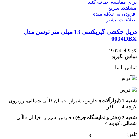
برای مقایسه اضافه کنید
مشاهده سریع
افزودن به علاقه مندی
اطلاعات بیشتر
دریل چکشی گیربکسی 13 میلی متر توسن مدل
0034DBX
کد کالا:
19924
تماس بگیرید
تماس با ما
شعبه 1 (ابزارآلات):
فارس، شیراز، خیابان قاآنی شمالی، روبروی
کوچه 4 تلفن :
07137385162
شعبه 2 (دفتر و نمایشگاه چرخ) :
فارس، شیراز، خیابان قاآنی
شمالی، کوچه 4
تلفن:
07132349472
و
07132332354