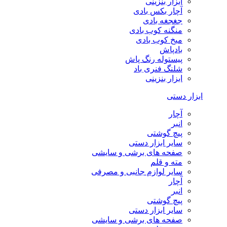
ابزار بنزینی
آچار بکس بادی
جغجغه بادی
منگنه کوب بادی
میخ کوب بادی
بادپاش
پیستوله رنگ پاش
شلنگ فنری باد
ابزار بنزینی
ابزار دستی
آچار
انبر
پیچ گوشتی
سایر ابزار دستی
صفحه های برشی و سایشی
مته و قلم
سایر لوازم جانبی و مصرفی
آچار
انبر
پیچ گوشتی
سایر ابزار دستی
صفحه های برشی و سایشی