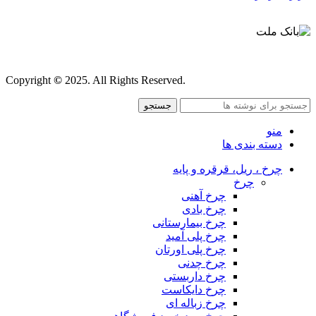
قوانین و مقررات
Copyright
©
2025. All Rights Reserved.
جستجو
منو
دسته بندی ها
چرخ ، ریل، قرقره و پایه
چرخ
چرخ آهنی
چرخ بادی
چرخ بیمارستانی
چرخ پلی آمید
چرخ پلی اورتان
چرخ چدنی
چرخ داربستی
چرخ دایکاست
چرخ زباله ای