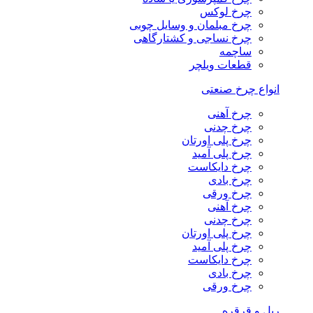
چرخ لوکس
چرخ مبلمان و وسایل چوبی
چرخ نساجی و کشتارگاهی
ساچمه
قطعات ویلچر
انواع چرخ صنعتی
چرخ آهنی
چرخ چدنی
چرخ پلی اورتان
چرخ پلی آمید
چرخ دایکاست
چرخ بادی
چرخ ورقی
چرخ آهنی
چرخ چدنی
چرخ پلی اورتان
چرخ پلی آمید
چرخ دایکاست
چرخ بادی
چرخ ورقی
ریل و قرقره