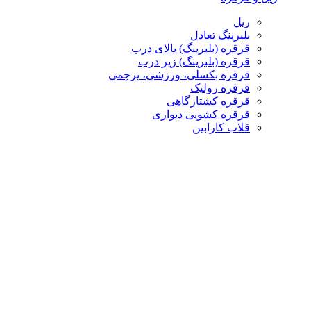
ریل
بلبرینگ تعادل
قرقره (بلبرینگ) بالای درب
قرقره (بلبرینگ) زیر درب
قرقره بکسلی، ورزشی، پرچمی
قرقره رولیک
قرقره کشتارگاهی
قرقره کشویی دیواری
قلاب کارابین